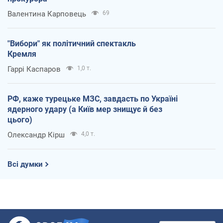
Валентина Карповець
69
"Вибори" як політичний спектакль
Кремля
Гаррі Каспаров
1,0 т.
РФ, каже турецьке МЗС, завдасть по Україні
ядерного удару (а Київ мер знищує й без
цього)
Олександр Кірш
4,0 т.
Всі думки