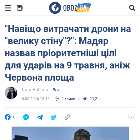
"Навіщо витрачати дрони на
"велику стіну"?": Мадяр
назвав пріоритетніші цілі
для ударів на 9 травня, аніж
Червона площа
Ілля Рябінін
War
8.05.2026 18:15
2 хвилини
11,2 т.
0
РУС