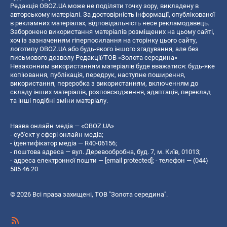
Редакція OBOZ.UA може не поділяти точку зору, викладену в
авторському матеріалі. За достовірність інформації, опублікованої
в рекламних матеріалах, відповідальність несе рекламодавець.
Заборонено використання матеріалів розміщених на цьому сайті,
хоч із зазначенням гіперпосилання на сторінку цього сайту,
логотипу OBOZ.UA або будь-якого іншого згадування, але без
письмового дозволу Редакції/ТОВ «Золота середина»
Незаконним використанням матеріалів буде вважатися: будь-яке
копiювання, публiкацiя, передрук, наступне поширення,
використання, переробка з використанням, включенням до
складу інших матеріалів, розповсюдження, адаптація, переклад
та інші подібні зміни матеріалу.
Назва онлайн медіа — «OBOZ.UA»
- суб'єкт у сфері онлайн медіа;
- ідентифікатор медіа — R40-06156;
- поштова адреса — вул. Деревообробна, буд. 7, м. Київ, 01013;
- адреса електронної пошти —
[email protected]
; - телефон — (044)
585 46 20
© 2026 Всі права захищені, ТОВ "Золота середина".