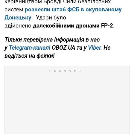
керівництвом Бровді Сили безпілотних
систем
рознесли штаб ФСБ в окупованому
Донецьку
.
Удари було
здійснено
далекобійними дронами FP-2.
Тільки перевірена інформація в нас
у
Telegram-каналі
OBOZ.UA та у
Viber
. Не
ведіться на фейки!