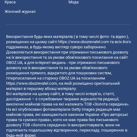
Краса
Мода
Жіночий журнал
Використання будь-яких матеріалів ( в тому числі фото- та відео-),
розміщених на цьому сайті
https://www.obozrevatel.com
та всіх його
піддоменах, в будь-якому вигляді суворо заборонено.
Дозволяється використання при отриманні письмового дозволу
на їх використання та за умови обов'язкового посилання на сайт
OBOZ.UA, а для інтернет-видань - при отриманні письмового
дозволу на їх використання та за умови обов'язкового
розміщення прямого, відкритого для пошукових систем,
гіперпосилання на сторінку OBOZ.UA за посиланням
https://www.obozrevatel.com
, на якій розміщено оригінальний
матеріал в першому абзаці матеріалу.
Всі матеріали на цьому сайті, в тому числі інтерв’ю, статті,
дослідження – є службовими творами журналістів редакції,
виключні майнові права на які належать ТОВ «Золота середина».
На всі опубліковані фотоматеріали Getty Images редакція має
майнові права, які захищаються законом України «Про авторські
права та суміжні права», ніхто не має права без письмового
дозволу ТОВ «Золота середина» їх використовувати, вони не
підлягають подальшому відтворенню, перекладу, поширенню в
будь-якій формі.