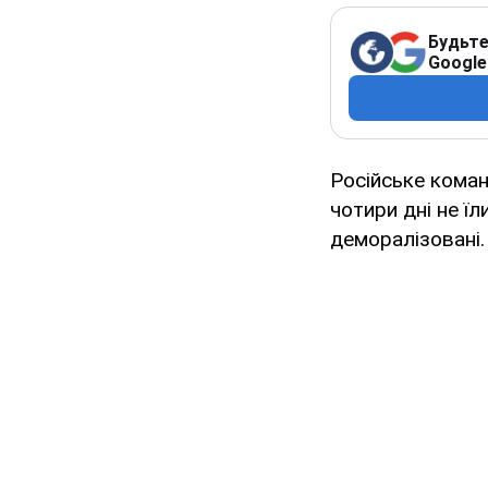
Будьте
Google
Російське коман
чотири дні не ї
деморалізовані.