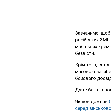
Зазначимо: щоб 
російських ЗМІ
мобільних крема
безвісти.
Крім того, солд
масовою загибел
бойового досвід
Дуже багато рос
Як повідомляв
серед військов