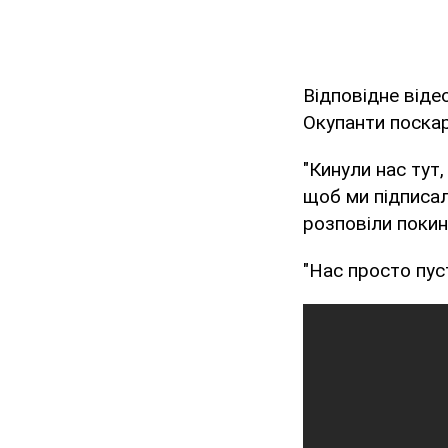
Відповідне віде
Окупанти поска
"Кинули нас тут,
щоб ми підписали
розповіли покин
"Нас просто пуст