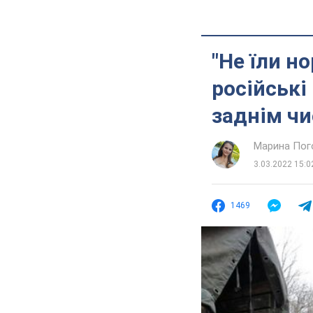
"Не їли но
російські
заднім чи
Марина Пог
3.03.2022 15:0
1469