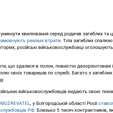
уникнути хвилювання серед родичів загиблих та ци
замовчують реальні втрати
. Тіла загиблих спалюю
торіях, російські військовослужбовці оголошуют
ати, що здалися в полон, повністю дезорієнтовані 
лю своїх товаришів по службі. Багато з загиблих
у.
ійських військовослужбовців кидають свою технік
OBOZREVATEL
, у Білгородській області Росії
стався
ослужбовців РФ.
Близько 5 тисяч контрактників, я