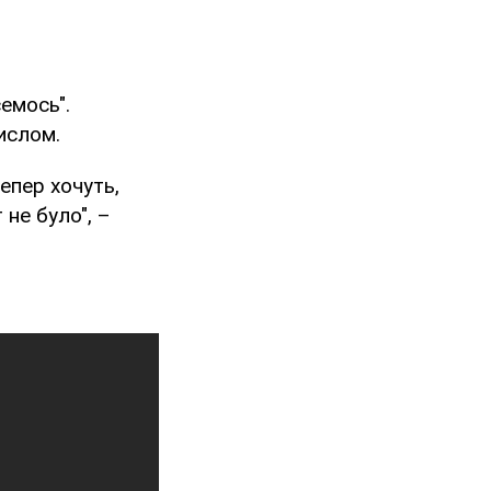
емось".
ислом.
Тепер хочуть,
 не було", –