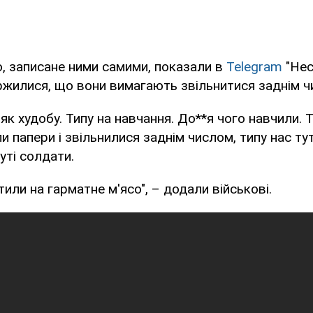
о, записане ними самими, показали в
Telegram
"Нес
ржилися, що вони вимагають звільнитися заднім ч
 як худобу. Типу на навчання. До**я чого навчили. 
 папери і звільнилися заднім числом, типу нас тут
уті солдати.
или на гарматне м'ясо", – додали військові.