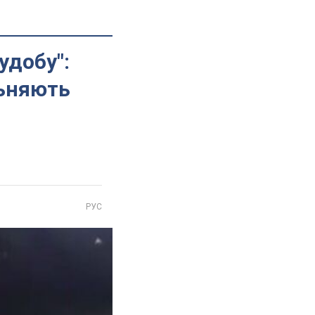
удобу":
льняють
РУС