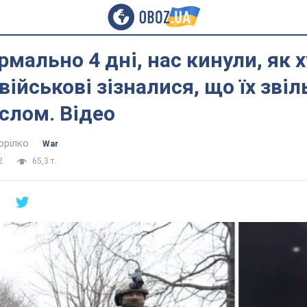
рмально 4 дні, нас кинули, як х
 військові зізналися, що їх зві
слом. Відео
орілко
War
2
65,3 т.