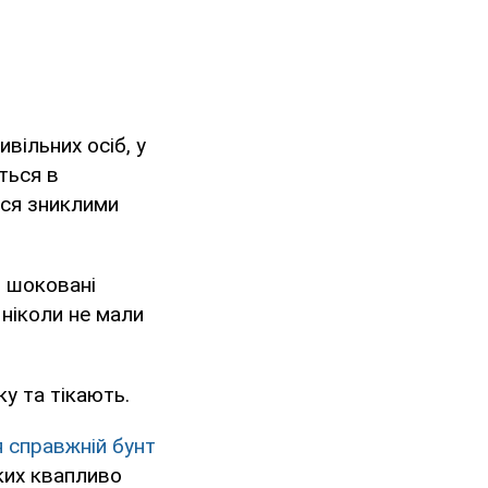
вільних осіб, у
ться в
ься зниклими
і шоковані
 ніколи не мали
у та тікають.
 справжній бунт
ких квапливо