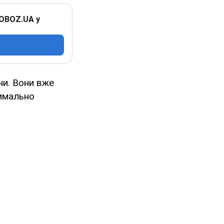
 OBOZ.UA у
ни. Вони вже
симально