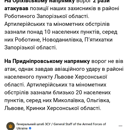
На Оріхівському напрямку
ворог
2 рази
атакував
позиції наших захисників в районі
Роботиного Запорізької області.
Артилерійських та мінометних обстрілів
зазнали понад 10 населених пунктів, серед
них Роботине, Новоданилівка, П’ятихатки
Запорізької області.
На Придніпровському напрямку
ворог не вів
атак, однак завдав авіаційного удару в районі
населеного пункту Львове Херсонської
області. Артилерійських та мінометних
обстрілів зазнали близько 20 населених
пунктів, серед них Миколаївка, Ольгівка,
Львове, Кринки Херсонської області.