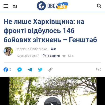
Не лише Харківщина: на
фронті відбулось 146
бойових зіткнень – Генштаб
Марина Погорілко
War
12.05.2024 20:47
5 хвилин
4,2 т.
0
РУС