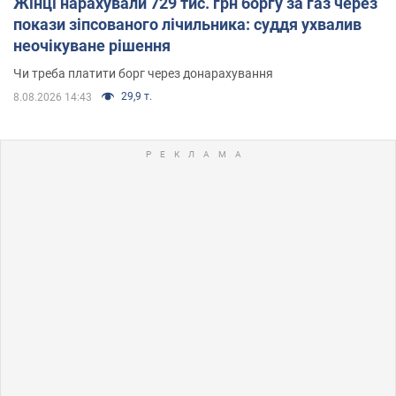
Жінці нарахували 729 тис. грн боргу за газ через
покази зіпсованого лічильника: суддя ухвалив
неочікуване рішення
Чи треба платити борг через донарахування
29,9 т.
8.08.2026 14:43