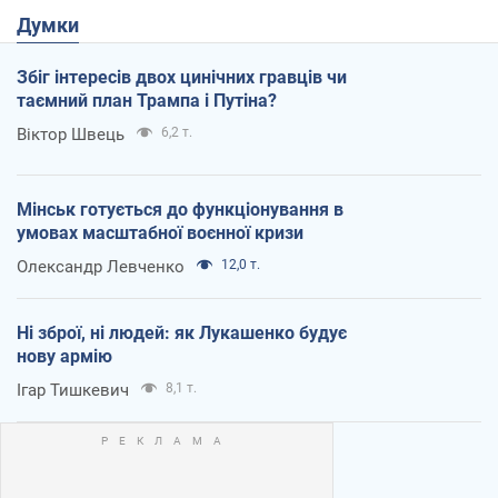
Думки
Збіг інтересів двох цинічних гравців чи
таємний план Трампа і Путіна?
Віктор Швець
6,2 т.
Мінськ готується до функціонування в
умовах масштабної воєнної кризи
Олександр Левченко
12,0 т.
Ні зброї, ні людей: як Лукашенко будує
нову армію
Ігар Тишкевич
8,1 т.