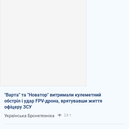
"Варта" та "Новатор" витримали кулеметний
обстріл і удар FPV-дрона, врятувавши життя
офіцеру ЗСУ
Українська Бронетехніка
2,6 т.