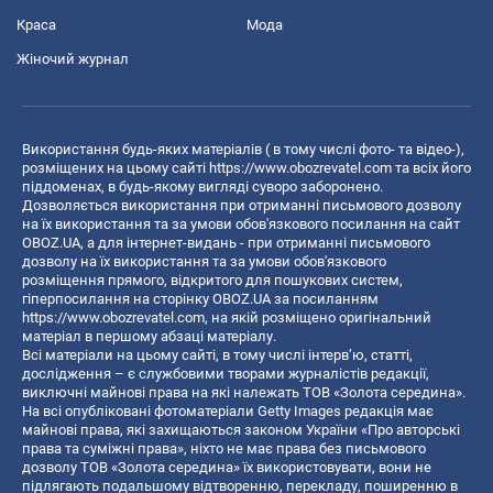
Краса
Мода
Жіночий журнал
Використання будь-яких матеріалів ( в тому числі фото- та відео-),
розміщених на цьому сайті
https://www.obozrevatel.com
та всіх його
піддоменах, в будь-якому вигляді суворо заборонено.
Дозволяється використання при отриманні письмового дозволу
на їх використання та за умови обов'язкового посилання на сайт
OBOZ.UA, а для інтернет-видань - при отриманні письмового
дозволу на їх використання та за умови обов'язкового
розміщення прямого, відкритого для пошукових систем,
гіперпосилання на сторінку OBOZ.UA за посиланням
https://www.obozrevatel.com
, на якій розміщено оригінальний
матеріал в першому абзаці матеріалу.
Всі матеріали на цьому сайті, в тому числі інтерв’ю, статті,
дослідження – є службовими творами журналістів редакції,
виключні майнові права на які належать ТОВ «Золота середина».
На всі опубліковані фотоматеріали Getty Images редакція має
майнові права, які захищаються законом України «Про авторські
права та суміжні права», ніхто не має права без письмового
дозволу ТОВ «Золота середина» їх використовувати, вони не
підлягають подальшому відтворенню, перекладу, поширенню в