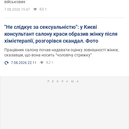
військових
8,0 т.
7.08.2026 15:47
"Не слідкує за сексуальністю": у Києві
консультант салону краси образив жінку після
хімієтерапії, розгорівся скандал. Фото
Працівник салону почав надавати оцінку зовнішності жінки,
сказавши, що вона носить "чоловічу стрижку"
8,2 т.
7.08.2026 22:11