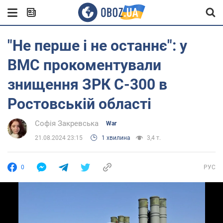
"Не перше і не останнє": у
ВМС прокоментували
знищення ЗРК С-300 в
Ростовській області
Софія Закревська
War
21.08.2024 23:15
1 хвилина
3,4 т.
0
РУС