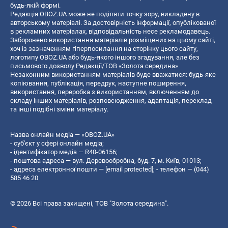
будь-якій формі.
Редакція OBOZ.UA може не поділяти точку зору, викладену в
авторському матеріалі. За достовірність інформації, опублікованої
в рекламних матеріалах, відповідальність несе рекламодавець.
Заборонено використання матеріалів розміщених на цьому сайті,
хоч із зазначенням гіперпосилання на сторінку цього сайту,
логотипу OBOZ.UA або будь-якого іншого згадування, але без
письмового дозволу Редакції/ТОВ «Золота середина»
Незаконним використанням матеріалів буде вважатися: будь-яке
копiювання, публiкацiя, передрук, наступне поширення,
використання, переробка з використанням, включенням до
складу інших матеріалів, розповсюдження, адаптація, переклад
та інші подібні зміни матеріалу.
Назва онлайн медіа — «OBOZ.UA»
- суб'єкт у сфері онлайн медіа;
- ідентифікатор медіа — R40-06156;
- поштова адреса — вул. Деревообробна, буд. 7, м. Київ, 01013;
- адреса електронної пошти —
[email protected]
; - телефон — (044)
585 46 20
© 2026 Всі права захищені, ТОВ "Золота середина".