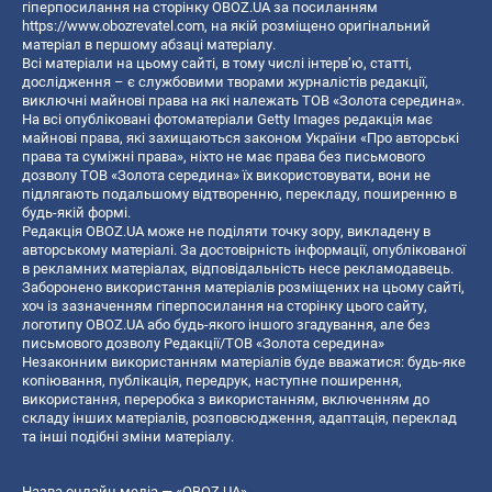
гіперпосилання на сторінку OBOZ.UA за посиланням
https://www.obozrevatel.com
, на якій розміщено оригінальний
матеріал в першому абзаці матеріалу.
Всі матеріали на цьому сайті, в тому числі інтерв’ю, статті,
дослідження – є службовими творами журналістів редакції,
виключні майнові права на які належать ТОВ «Золота середина».
На всі опубліковані фотоматеріали Getty Images редакція має
майнові права, які захищаються законом України «Про авторські
права та суміжні права», ніхто не має права без письмового
дозволу ТОВ «Золота середина» їх використовувати, вони не
підлягають подальшому відтворенню, перекладу, поширенню в
будь-якій формі.
Редакція OBOZ.UA може не поділяти точку зору, викладену в
авторському матеріалі. За достовірність інформації, опублікованої
в рекламних матеріалах, відповідальність несе рекламодавець.
Заборонено використання матеріалів розміщених на цьому сайті,
хоч із зазначенням гіперпосилання на сторінку цього сайту,
логотипу OBOZ.UA або будь-якого іншого згадування, але без
письмового дозволу Редакції/ТОВ «Золота середина»
Незаконним використанням матеріалів буде вважатися: будь-яке
копiювання, публiкацiя, передрук, наступне поширення,
використання, переробка з використанням, включенням до
складу інших матеріалів, розповсюдження, адаптація, переклад
та інші подібні зміни матеріалу.
Назва онлайн медіа — «OBOZ.UA»