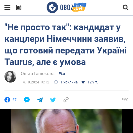
"Не просто так": кандидат у
канцлери Німеччини заявив,
що готовий передати Україні
Taurus, але є умова
Ольга Ганюкова
War
14.10.2024 10:12
1 хвилина
12,9 т.
67
РУС