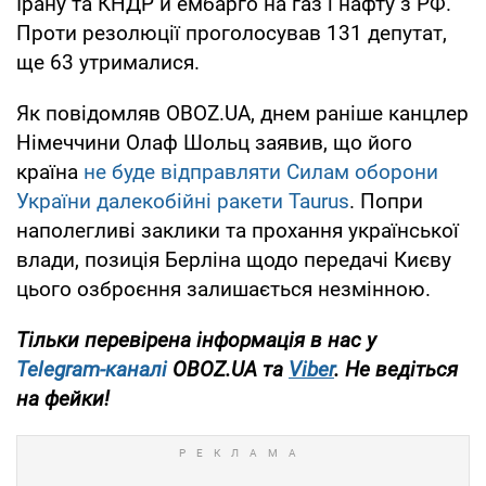
Ірану та КНДР й ембарго на газ і нафту з РФ.
Проти резолюції проголосував 131 депутат,
ще 63 утрималися.
Як повідомляв OBOZ.UA, днем раніше канцлер
Німеччини Олаф Шольц заявив, що його
країна
не буде відправляти Силам оборони
України далекобійні ракети Taurus
. Попри
наполегливі заклики та прохання української
влади, позиція Берліна щодо передачі Києву
цього озброєння залишається незмінною.
Тільки перевірена інформація в нас у
Telegram-каналі
OBOZ.UA та
Viber
. Не ведіться
на фейки!