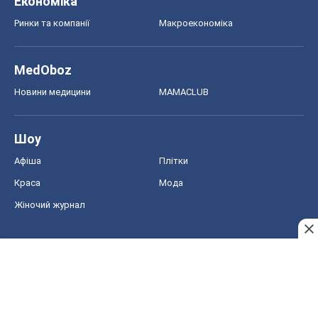
Економіка
Ринки та компанії
Макроекономіка
MedOboz
Новини медицини
MAMACLUB
Шоу
Афіша
Плітки
Краса
Мода
Жіночий журнал