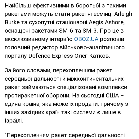
Найбільш ефективними в боротьбі з такими
ракетами можуть стати ракетні есмінці Arleigh
Burke та сухопутні стаціонарні Aegis Ashore,
оснащені ракетами SM-6 та SM-3. Про це в
ексклюзивному інтерв'ю
OBOZ.UA
розповів
головний редактор військово-аналітичного
порталу Defence Express Олег Катков.
За його словами, перехопленням ракет
середньої дальності й міжконтинентальних
ракет займаються спеціалізовані комплекси
протиракетної оборони. На сьогодні США –
єдина країна, яка може їх продати, причому з
інших західних країн такі системи є лише в
Ізраїлі.
"Перехопленням ракет середньої дальності