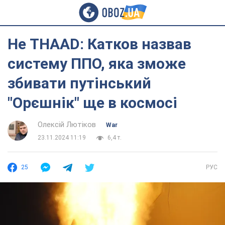
Не THAAD: Катков назвав
систему ППО, яка зможе
збивати путінський
"Орєшнік" ще в космосі
Олексій Лютіков
War
23.11.2024 11:19
6,4 т.
25
РУС