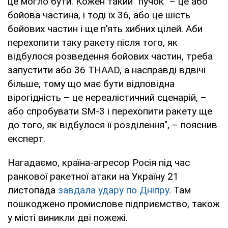
це могло бути. Кожен такий "пучок" – це або
бойова частина, і тоді їх 36, або це шість
бойових частин і ще п’ять хибних цілей. Аби
перехопити таку ракету після того, як
відбулося розведення бойових частин, треба
запустити або 36 THAAD, а насправді вдвічі
більше, тому що має бути відповідна
вірогідність – це нереалістичний сценарій, –
або спробувати SM-3 і перехопити ракету ще
до того, як відбулося її розділення", – пояснив
експерт.
Нагадаємо, країна-агресор Росія під час
ранкової ракетної атаки на Україну 21
листопада
завдала удару по Дніпру.
Там
пошкоджено промислове підприємство, також
у місті виникли дві пожежі.