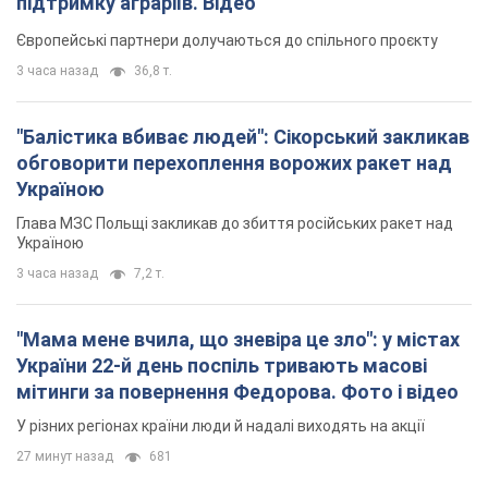
підтримку аграріїв. Відео
Європейські партнери долучаються до спільного проєкту
3 часа назад
36,8 т.
"Балістика вбиває людей": Сікорський закликав
обговорити перехоплення ворожих ракет над
Україною
Глава МЗС Польщі закликав до збиття російських ракет над
Україною
3 часа назад
7,2 т.
"Мама мене вчила, що зневіра це зло": у містах
України 22-й день поспіль тривають масові
мітинги за повернення Федорова. Фото і відео
У різних регіонах країни люди й надалі виходять на акції
27 минут назад
681