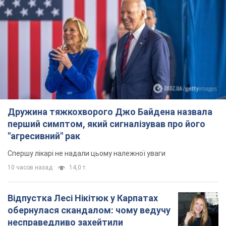
Дружина тяжкохворого Джо Байдена назвала
перший симптом, який сигналізував про його
"агресивний" рак
Спершу лікарі не надали цьому належної уваги
10 часов назад
14,0 т.
Відпустка Лесі Нікітюк у Карпатах
обернулася скандалом: чому ведучу
несправедливо захейтили