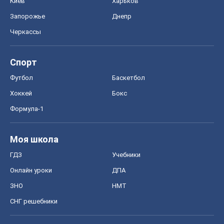
Киев
Харьков
Запорожье
Днепр
Черкассы
Спорт
Футбол
Баскетбол
Хоккей
Бокс
Формула-1
Моя школа
ГДЗ
Учебники
Онлайн уроки
ДПА
ЗНО
НМТ
СНГ решебники