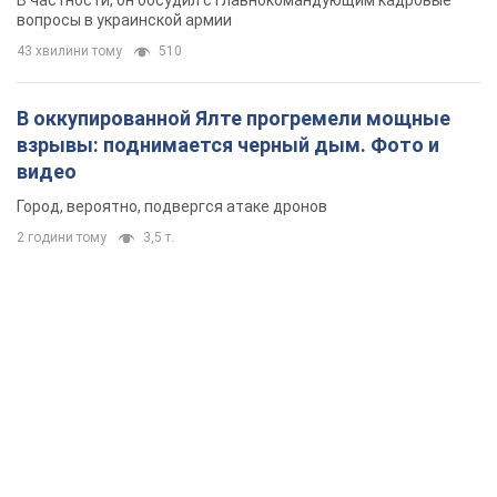
В частности, он обсудил с главнокомандующим кадровые
вопросы в украинской армии
43 хвилини тому
510
В оккупированной Ялте прогремели мощные
взрывы: поднимается черный дым. Фото и
видео
Город, вероятно, подвергся атаке дронов
2 години тому
3,5 т.