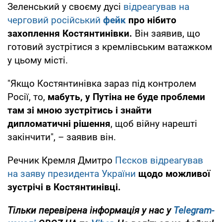
Зеленський у своєму дусі
відреагував на
черговий російський
фейк
про нібито
захоплення Костянтинівки.
Він заявив, що
готовий зустрітися з кремлівським ватажком
у цьому місті.
"Якщо Костянтинівка зараз під контролем
Росії, то,
мабуть, у Путіна не буде проблеми
там зі мною зустрітись і знайти
дипломатичні рішення
, щоб війну нарешті
закінчити", – заявив він.
Речник Кремля Дмитро
Пєсков відреагував
на заяву президента України
щодо можливої
зустрічі в Костянтинівці.
Тільки перевірена інформація у нас у
Telegram-