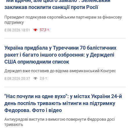
"Ми вдячні, але цього замало": Зеленський
закликав посилити санкції проти Росії
Президент подякував європейським партнерам за фінансову
підтримку
57,3 т.
8.08.2026 18:01
Україна придбала у Туреччини 70 балістичних
ракет і багато іншого озброєння: у Держдепі
США оприлюднили список
Держдеп вже поставив до відома американський Конгрес
2,6 т.
8.08.2026 20:37
"Нас почули на одне вухо": у містах України 24-й
день поспіль тривають мітинги на підтримку
Федорова. Фото і відео
Антиурядові виступи з вимогою повернути Федорова досі
тривають