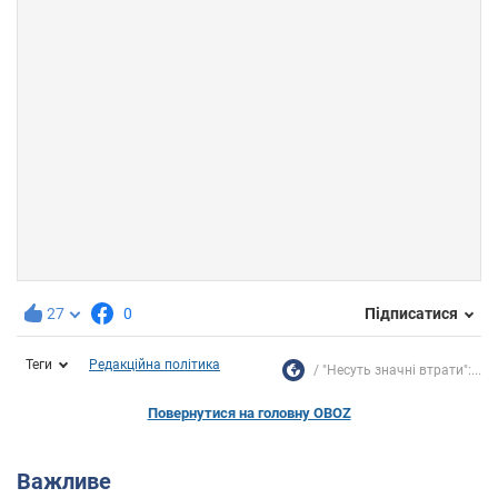
27
0
Підписатися
Теги
Редакційна політика
"Несуть значні втрати":...
Повернутися на головну OBOZ
Важливе