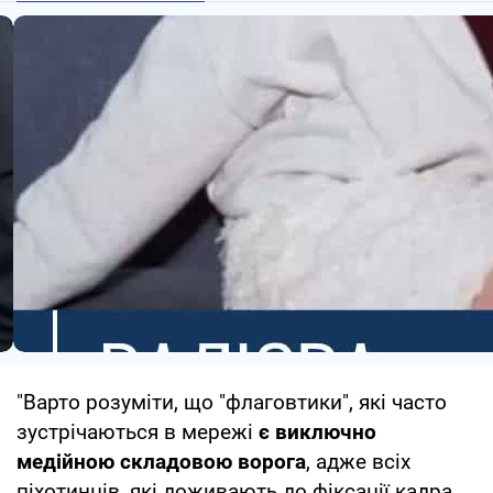
"Варто розуміти, що "флаговтики", які часто
зустрічаються в мережі
є виключно
медійною складовою ворога
, адже всіх
піхотинців, які доживають до фіксації кадра