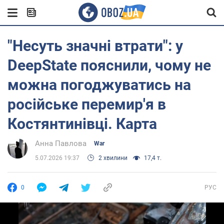
"Несуть значні втрати": у
DeepState пояснили, чому не
можна погоджуватись на
російське перемир'я в
Костянтинівці. Карта
Анна Павлова
War
5.07.2026 19:37
2 хвилини
17,4 т.
0
РУС