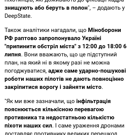
знищують або беруть в полон
", – додають у
DeepState.
Також аналітики нагадали, що
Міноборони
РФ раптово запропонувало Україні
"припинити обстріл міста" з 12:00 до 18:00 6
липня
. Вони вважають, що це підступний
план, на який ні в якому разі не можна
погоджуватися,
адже саме ударно-пошукові
роботи наших пілотів не дають повноцінно
закріпитися ворогу і зайняти місто
.
"Як ми вже зазначали, що
інфільтрація
пояснюється кількісною перевагою
противника та недостатньою кількістю
піхоти наших сил
. І саме ураження дронами
доставляє противнику великих перешкод.