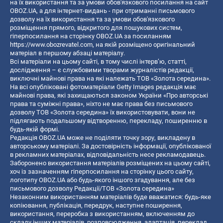
на їх використання та за умови обов'язкового посилання на сайт
OBOZ.UA, а для інтернет-видань - при отриманні письмового
дозволу на їх використання та за умови обов'язкового
розміщення прямого, відкритого для пошукових систем,
гіперпосилання на сторінку OBOZ.UA за посиланням
https://www.obozrevatel.com
, на якій розміщено оригінальний
матеріал в першому абзаці матеріалу.
Всі матеріали на цьому сайті, в тому числі інтерв’ю, статті,
дослідження – є службовими творами журналістів редакції,
виключні майнові права на які належать ТОВ «Золота середина».
На всі опубліковані фотоматеріали Getty Images редакція має
майнові права, які захищаються законом України «Про авторські
права та суміжні права», ніхто не має права без письмового
дозволу ТОВ «Золота середина» їх використовувати, вони не
підлягають подальшому відтворенню, перекладу, поширенню в
будь-якій формі.
Редакція OBOZ.UA може не поділяти точку зору, викладену в
авторському матеріалі. За достовірність інформації, опублікованої
в рекламних матеріалах, відповідальність несе рекламодавець.
Заборонено використання матеріалів розміщених на цьому сайті,
хоч із зазначенням гіперпосилання на сторінку цього сайту,
логотипу OBOZ.UA або будь-якого іншого згадування, але без
письмового дозволу Редакції/ТОВ «Золота середина»
Незаконним використанням матеріалів буде вважатися: будь-яке
копiювання, публiкацiя, передрук, наступне поширення,
використання, переробка з використанням, включенням до
складу інших матеріалів, розповсюдження, адаптація, переклад