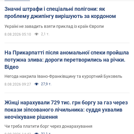
Значні штрафи і спеціальні полігони: як
проблему джипінгу вирішують за кордоном
Україні не завадить взяти приклад із країн Європи
2,1 т.
8.08.2026 05:10
На Прикарпатті після аномальної спеки пройшла
потужна злива: дороги перетворились на річки.
Відео
Негода накрила Івано-Франківщину та курортний Буковель
27,9 т.
8.08.2026 09:27
Жінці нарахували 729 тис. грн боргу за газ через
покази зіпсованого лічильника: суддя ухвалив
неочікуване рішення
Чи треба платити борг через донарахування
31,1 т.