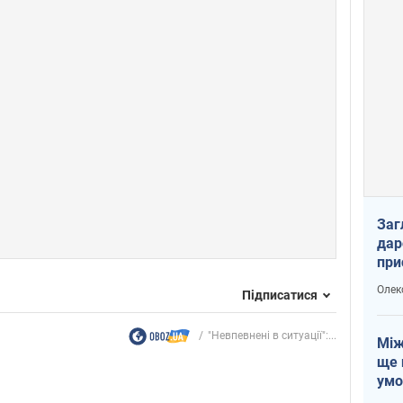
Заг
дар
при
доп
Олек
Підписатися
"Невпевнені в ситуації":...
Між
ще 
умо
Без