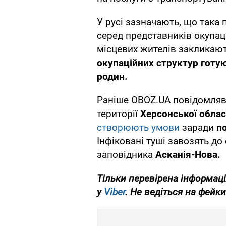
У русі зазначають, що така
серед представників окупаці
місцевих жителів закликають
окупаційних структур готую
родин.
Раніше OBOZ.UA повідомляв
території
Херсонської облас
створюють умови
заради
п
Інфіковані туші завозять до
заповідника
Асканія-Нова.
Тільки перевірена інформаці
у
Viber
. Не ведіться на фейки