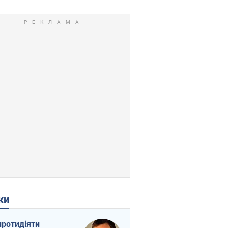
ки
протидіяти