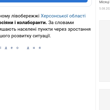
Місяці
5.08.20
аному лівобережжі
Херсонської області
сіяни і колаборанти.
За словами
ишають населені пункти через зростання
ого розвитку ситуації.
ідео дня