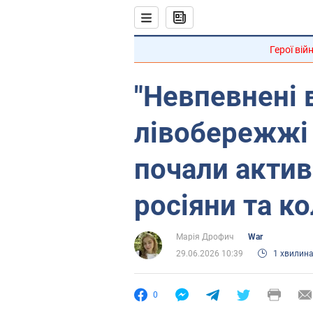
Герої вій
"Невпевнені в 
лівобережжі
почали акти
росіяни та к
Марія Дрофич
War
29.06.2026 10:39
1 хвилин
0