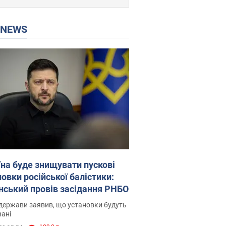
P NEWS
їна буде знищувати пускові
овки російської балістики:
нський провів засідання РНБО
держави заявив, що установки будуть
ані