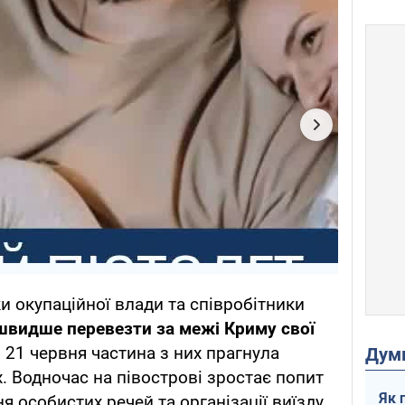
и окупаційної влади та співробітники
швидше перевезти за межі Криму свої
о 21 червня частина з них прагнула
Дум
. Водночас на півострові зростає попит
Як 
я особистих речей та організації виїзду.