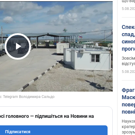
Що вар
5.08.20
Спека
спад,
сино
прог
Play Video
змін
Зовсім
відсту
5.08.20
Фраг
Маск
пове
повн
сі головного — підпишіться на Новини на
усе 
Науко
крате
Підписатися
зрозум