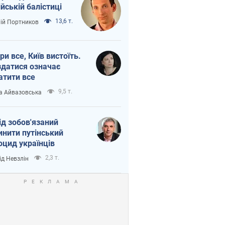
ійській балістиці
13,6 т.
лій Портников
ри все, Київ вистоїть.
здатися означає
атити все
9,5 т.
а Айвазовська
ід зобов'язаний
инити путінський
оцид українців
2,3 т.
ід Невзлін