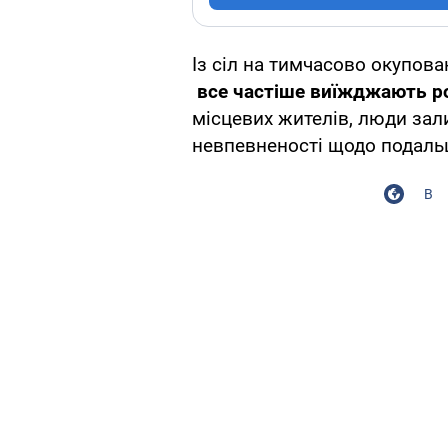
Із сіл на тимчасово окупов
все частіше виїжджають ро
місцевих жителів, люди зал
невпевненості щодо подальш
В