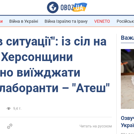
ни
Війна в Україні
Війна Ізраїлю та Ірану
VENETO
Російськ
Важ
ситуації": із сіл на
 Херсонщини
вно виїжджати
олаборанти – "Атеш"
а
9,4 т.
Озву
Укра
Читать на русском