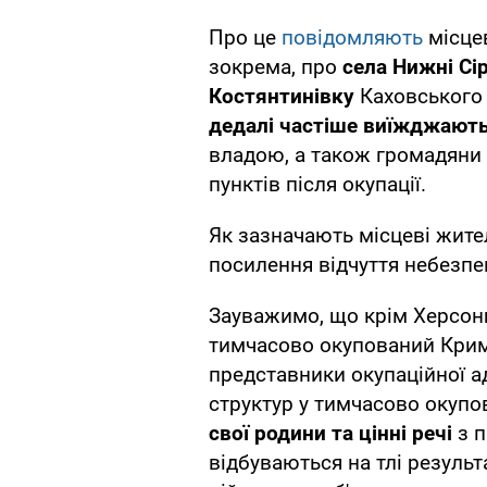
Про це
повідомляють
місцев
зокрема, про
села Нижні Сі
Костянтинівку
Каховського 
дедалі частіше виїжджают
владою, а також громадяни 
пунктів після окупації.
Як зазначають місцеві жител
посилення відчуття небезпек
Зауважимо, що крім Херсон
тимчасово окупований Кри
представники окупаційної ад
структур у тимчасово окуп
свої родини та цінні речі
з п
відбуваються на тлі резуль