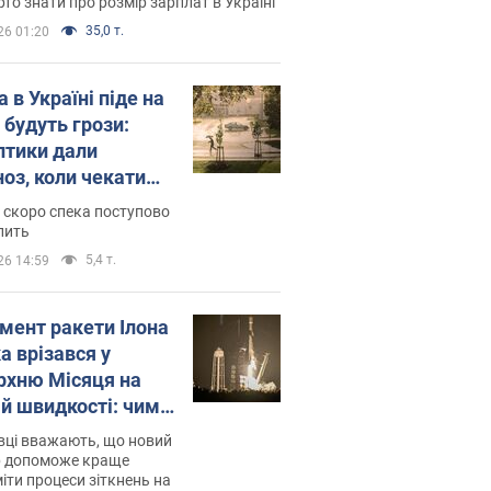
то знати про розмір зарплат в Україні
35,0 т.
26 01:20
 в Україні піде на
 будуть грози:
птики дали
ноз, коли чекати
и погоди
 скоро спека поступово
пить
5,4 т.
26 14:59
мент ракети Ілона
а врізався у
рхню Місяця на
ій швидкості: чим
завершилось
вці вважають, що новий
р допоможе краще
іти процеси зіткнень на