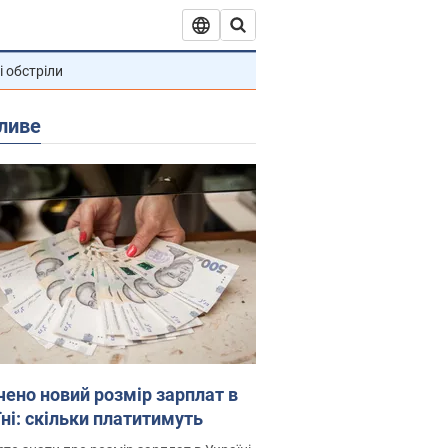
і обстріли
ливе
чено новий розмір зарплат в
їні: скільки платитимуть