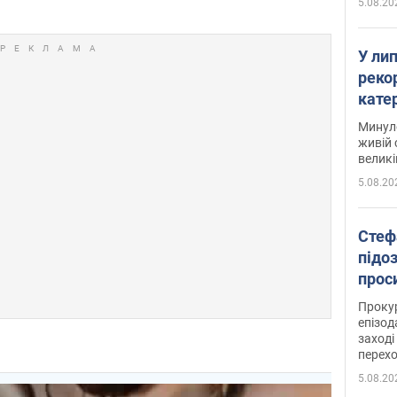
5.08.20
У ли
рекор
кате
опри
Минуло
живій 
великі
5.08.20
Стеф
підо
проси
Прокур
епізод
заході
перех
5.08.20