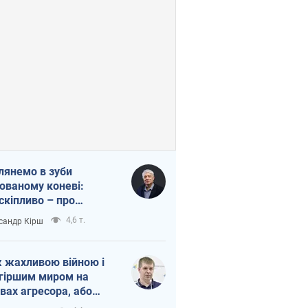
лянемо в зуби
ованому коневі:
скіпливо – про
омогу Україні
4,6 т.
сандр Кірш
 жахливою війною і
гіршим миром на
вах агресора, або
вихідність – теж