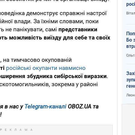
рос
 поведінка демонструє справжні настрої
Віта
йної влади. За їхніми словами, поки
 не панікувати, самі
представники
Поп
ть можливість виїзду для себе та своїх
Бо 
втр
Ольг
, на тимчасово окупованій
ті
російські окупанти навмисно
Зах
оширення збудника сибірської виразки
.
зуп
 скотомогильників, зокрема у районі
ген
Леон
я в нас у
Telegram-каналі
OBOZ.UA та
!