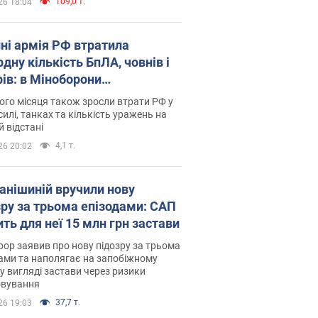
109,0 т.
26 18:04
пні армія РФ втратила
дну кількість БпЛА, човнів і
рів: в Міноборони
люднили статистику
го місяця також зросли втрати РФ у
силі, танках та кількість уражень на
й відстані
4,1 т.
26 20:02
анішиній вручили нову
зру за трьома епізодами: САП
ть для неї 15 млн грн застави
ор заявив про нову підозру за трьома
ами та наполягає на запобіжному
 у вигляді застави через ризики
овування
37,7 т.
26 19:03