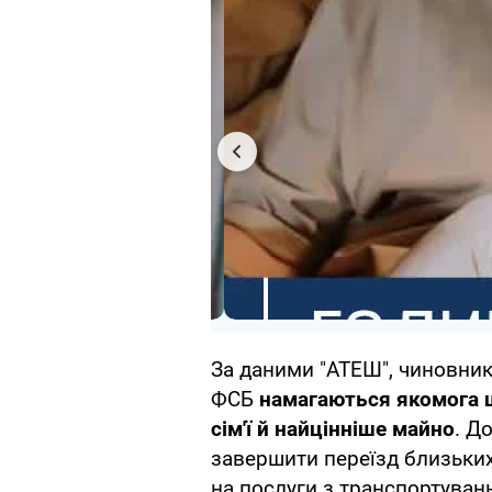
За даними "АТЕШ", чиновник
ФСБ
намагаються якомога 
сім'ї й найцінніше майно
. Д
завершити переїзд близьких
на послуги з транспортуванн