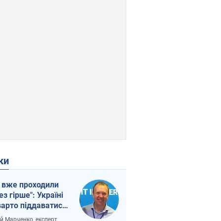
ки
 вже проходили
ез гірше": Україні
варто піддаватися
вірі через
ій Марченко, експерт