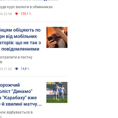
уде курс валюти в обмінниках
150,1 т.
26 22:58
їнцям обіцяють по
рн від мобільних
торів: що не так з
 повідомленнями
потрапити в пастку
їв
14,8 т.
26 21:02
орожчий
оліст "Динамо"
в "Карабаху" вже
-й хвилині матчу.
о
ок відбувається в
і