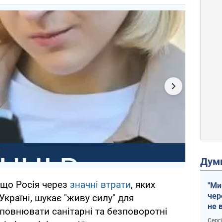
Дум
 що Росія через
значні втрати
, яких
"Ми
чер
Україні, шукає "живу силу" для
не 
оповнювати санітарні та безповоротні
зне
Серг