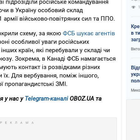
ві підрозіділи російське командування
рак
1
ючи в Україну особовий склад
 армії військово-повітряних сил та ППО.
Кре
зкрили схему, за якою
ФСБ шукає агентів
в т
заг
зоні особливої уваги російських
лог
інших країн, які перебували у складі чи
Вікт
юзу. Зокрема, в Канаді ФСБ намагається
имують контакт із розвідками різних
Від
укр
и їх. Для вербування, поміж іншого,
пол
ї пропагандистські ЗМІ.
укр
Мико
я у нас у
Telegram-каналі
OBOZ.UA та