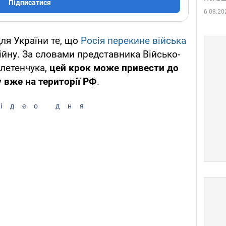
Підписатися
6.08.20
ля України те, що
Росія перекине війська
ійну. За словами представника Військо-
летенчука,
цей крок може привести до
 вже на території РФ
.
ідео дня