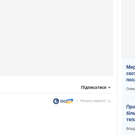
Мер
схо
пос
укр
Підписатися
Олек
"Нічого нового": у...
Про
біл
теп
від
Влад
у К