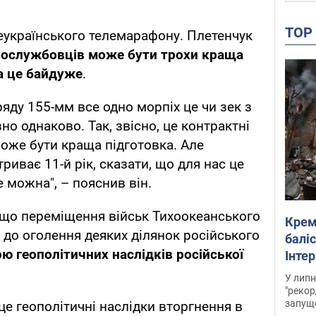
TO
сеукраїнського телемарафону. Плетенчук
вослужбовців може бути трохи краща
а це байдуже
.
ряду 155-мм все одно морпіх це чи зек з
но однаково. Так, звісно, це контрактні
може бути краща підготовка. Але
риває 11-й рік, сказати, що для нас це
 можна", – пояснив він.
 що переміщення військ Тихоокеанського
Крем
 до оголення деяких ділянок російського
баліс
ю геополітичних наслідків російської
Інте
У липн
"рекор
запуще
це геополітичні наслідки вторгнення в