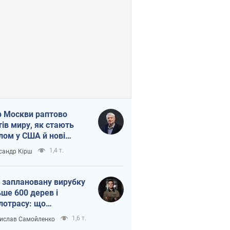
 Москви раптово
тів миру, як стають
лом у США й нові
аїнські топ-рейтинги
1,4 т.
сандр Кірш
 заплановану вирубку
ьше 600 дерев і
лотрасу: що
бувається на Теремках
1,6 т.
ислав Самойленко
иєві