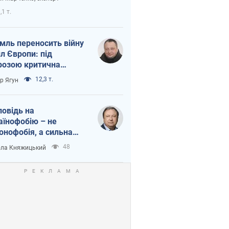
етний терор
,1 т.
мль переносить війну
ил Європи: під
розою критична
істика
12,3 т.
ор Ягун
повідь на
аїнофобію – не
онофобія, а сильна
аїнська держава
48
ла Княжицький