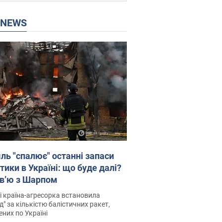
P NEWS
ль "спалює" останні запаси
тики в Україні: що буде далі?
рв’ю з Шарпом
і країна-агресорка встановила
д" за кількістю балістичних ракет,
них по Україні