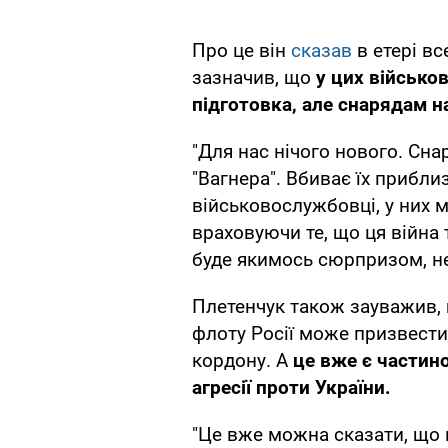
Про це він
сказав
в етері в
зазначив, що
у цих військо
підготовка, але снарядам н
"Для нас нічого нового. Сна
"Вагнера". Вбиває їх приблиз
військовослужбовці, у них 
враховуючи те, що ця війна т
буде якимось сюрпризом, не
Плетенчук також зауважив,
флоту Росії може призвести
кордону. А
це вже є частино
агресії проти України.
"Це вже можна сказати, що 