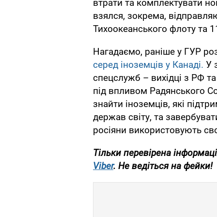
втрати та комплектувати но
взялся, зокрема, відправля
Тихоокеанського флоту та 11
Нагадаємо, раніше у ГУР ро
серед іноземців у Канаді.
У 
спецслужб – вихідці з РФ та 
під впливом Радянського Со
знайти іноземців, які підтр
держав світу, та завербуват
росіяни використовують сво
Тільки перевірена інформаці
Viber
. Не ведіться на фейки!