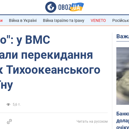
ни
Війна в Україні
Війна Ізраїлю та Ірану
VENETO
Російськ
Важ
о": у ВМС
али перекидання
к Тихоокеанського
їну
а
5,6 т.
Банк
дола
Читать на русском
очік