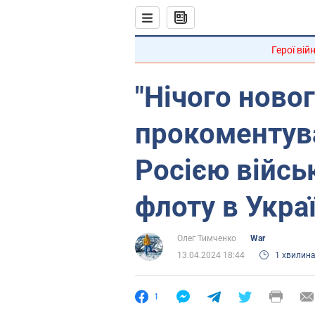
Герої вій
"Нічого новог
прокоментув
Росією війсь
флоту в Укра
Олег Тимченко
War
13.04.2024 18:44
1 хвилин
1