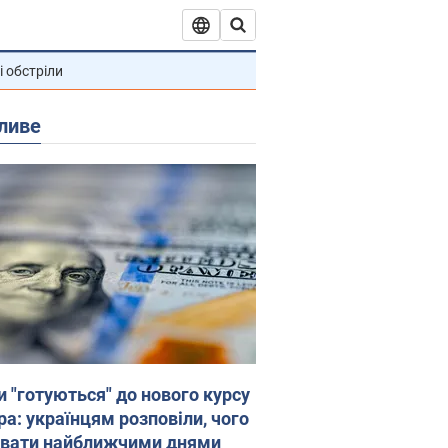
і обстріли
ливе
и "готуються" до нового курсу
ра: українцям розповіли, чого
увати найближчими днями