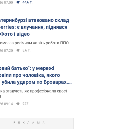
44,6 т.
26 07:00
атеринбурзі атаковано склад
erries: є влучання, піднявся
Фото і відео
омогла росіянам навіть робота ППО
8,6 т.
26 07:20
овий батько": у мережі
віли про чоловіка, якого
я убила ударом по Броварах.
ка згадують як професіонала своєї
и
927
26 09:14