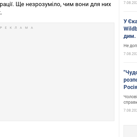
7.08.20
рації. Ще незрозуміло, чим вони для них
.
У Єк
Wildb
дим. 
Не доп
7.08.20
"Чуд
розпо
Росі
Фото
Чолові
справ
7.08.20