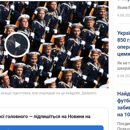
Яким б
6.08.20
Укра
850 г
опера
Play Video
цими
Як не 
шахра
6.08.20
Найд
футб
заби
на 10
сі головного — підпишіться на Новини на
Віде
Поєдин
Польщ