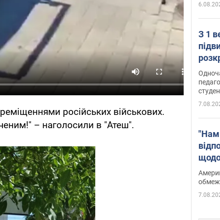
6.08.20
З 1 
підв
розк
Одноч
педаго
студен
7.08.20
ереміщеннями російських військових.
еним!" – наголосили в "Атеш".
"Нам
відп
щодо
Patri
Америк
обмеж
7.08.20