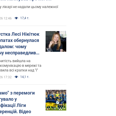
есивний" рак
 лікарі не надали цьому належної
17,4 т.
26 12:46
устка Лесі Нікітюк
рпатах обернулася
далом: чому
чу несправедливо
йтили
нитість вийшла на
комунікацію в мережі та
вила всі крапки над "і"
14,1 т.
26 17:32
амо" з перемоги
тувало у
фікації Ліги
еренцій. Відео