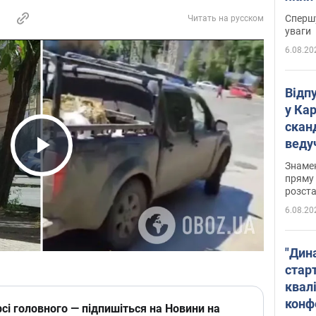
"агр
Спершу
Читать на русском
уваги
6.08.20
Відп
у Ка
скан
веду
захе
Play Video
Знаме
пряму 
розста
6.08.20
"Дин
стар
квалі
конф
сі головного — підпишіться на Новини на