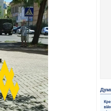
Дум
Кре
вій