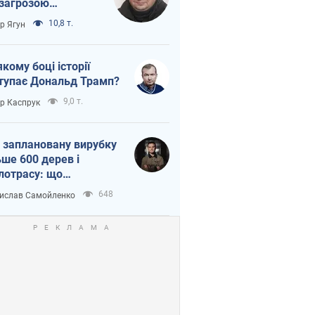
 загрозою
тична логістика
10,8 т.
ор Ягун
якому боці історії
тупає Дональд Трамп?
9,0 т.
ор Каспрук
 заплановану вирубку
ьше 600 дерев і
лотрасу: що
бувається на Теремках
648
ислав Самойленко
иєві