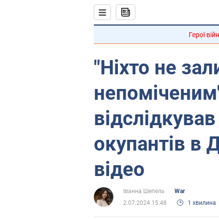
Герої вій
"Ніхто не за
непоміченим"
відслідкува
окупантів в 
відео
Іванна Шепель
War
2.07.2024 15:48
1 хвилина