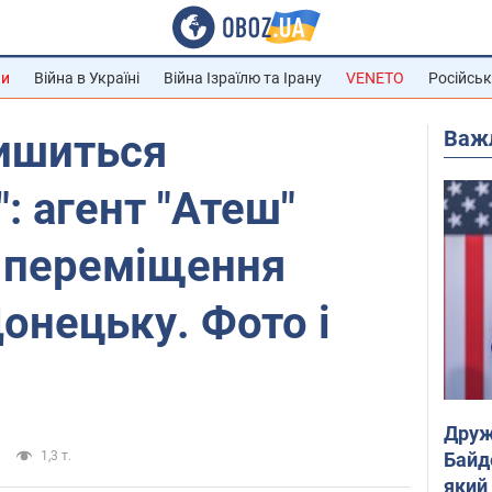
ни
Війна в Україні
Війна Ізраїлю та Ірану
VENETO
Російськ
Важ
лишиться
: агент "Атеш"
в переміщення
Донецьку. Фото і
Друж
Байд
1,3 т.
який