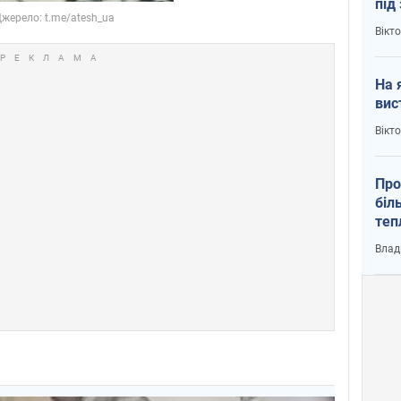
під
кри
Вікт
На 
вис
Вікт
Про
біл
теп
від
Влад
у К