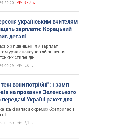
87,7 т.
26 20:20
вересня українським вчителям
ищать зарплати: Корецький
рив деталі
асно з підвищенням зарплат
гам уряд анонсував збільшення
тських стипендій
5,6 т.
26 00:29
 теж вони потрібні": Трамп
овів на прохання Зеленського
 передачі Україні ракет для
ot
анські запаси окремих боєприпасів
ені
2,1 т.
26 00:59