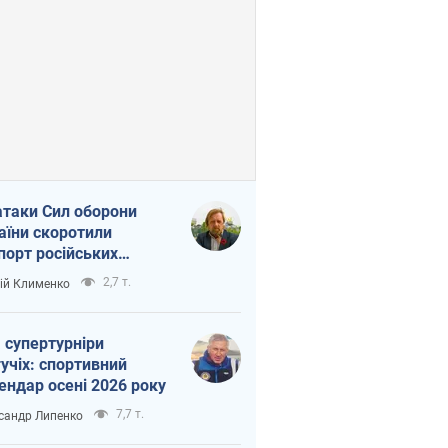
атаки Сил оборони
аїни скоротили
порт російських
топродуктів
2,7 т.
ій Клименко
 супертурніри
учіх: спортивний
ендар осені 2026 року
7,7 т.
сандр Липенко