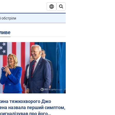
і обстріли
ливе
ина тяжкохворого Джо
ена назвала перший симптом,
 сигналізував про його