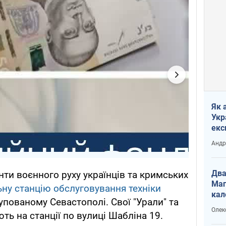
Як 
Укр
екс
наф
Андр
Два
нти воєнного руху українців та кримських
Маг
ьну станцію обслуговування техніки
кал
упованому Севастополі. Свої "Урали" та
Олек
ть на станції по вулиці Шабліна 19.