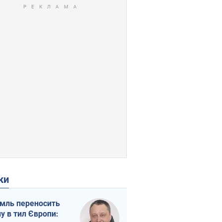
ки
мль переносить
ну в тил Європи: