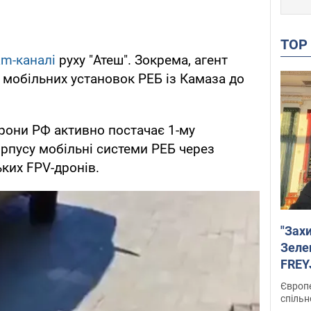
TO
am-каналі
руху "Атеш". Зокрема, агент
мобільних установок РЕБ із Камаза до
рони РФ активно постачає 1-му
рпусу мобільні системи РЕБ через
ьких FPV-дронів.
"Зах
Зеле
FREYJ
підтр
Європе
спільн