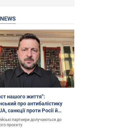
P NEWS
ист нашого життя":
нський про антибалістику
A, санкції проти Росії й
имку аграріїв. Відео
йські партнери долучаються до
ого проєкту