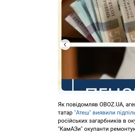
Як повідомляв OBOZ.UA, аге
татар
"Атеш" виявили підпіл
російських загарбників в ок
"КамАЗи" окупанти ремонтую