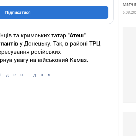
Матч в
Підписатися
6.08.20
їнців та кримських татар
"Атеш"
пантів
у Донецьку. Так, в районі ТРЦ
пересування російських
рнув увагу на військовий Камаз.
ідео дня