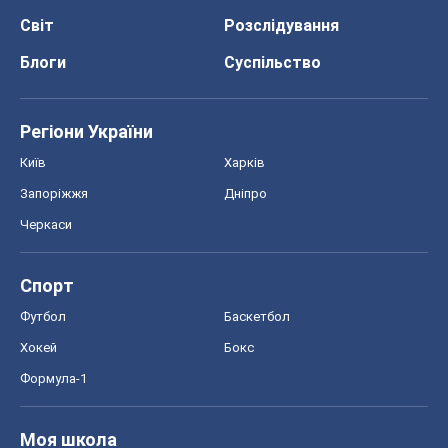
Спорт
Футбол
Баскетбол
Хокей
Бокс
Формула-1
Моя школа
ГДЗ
Підручники
Онлайн уроки
ДПА
ЗНО
НМТ
СНД посібники
Авто
Тест Драйв
Електромобілі
Акції
Сервіс