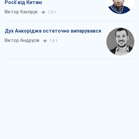
Війна і медіа: політика пішла в
соцмережі, а ЗМІ грають за правилами
ютуб
Павло Казарін
1,0 т.
У полоні власних міфів: як
Костянтинівка стала головною
ідеологічною пасткою для російських
окупантів
Дмитро Снєгирьов
3,0 т.