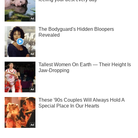
Ти ще не підписаний на наш Telegram? Швиденько тисни!