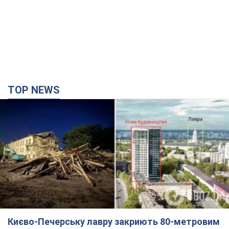
Києво-Печерську лавру закриють 80-метровим
"монстром"? Чому влада Києва відмовилась
зупиняти будівництво хмарочоса
"московського вірянина"
Яка реакція Кличка на петицію щодо скасування будівництва
5 часов назад
59,6 т.
Армія РФ знищила підприємство Kromberg &
Schubert у Житомирі. Фото
Коли поновить роботу підприємство, наразі невідомо
2 часа назад
8,6 т.