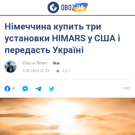
Німеччина купить три
установки HIMARS у США і
передасть Україні
Ольга Ліпич
War
9.05.2024 21:33
2,5 т.
0
РУС