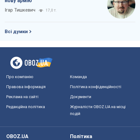
Правова інформація
Політика конфіденційності
Реклама на сайті
Документи
Редакційна політика
Журналісти OBOZ.UA на місці
подій
OBOZ.UA
Політика
Світ
Розслідування
Блоги
Суспільство
Регіони України
Київ
Харків
Запоріжжя
Дніпро
Черкаси