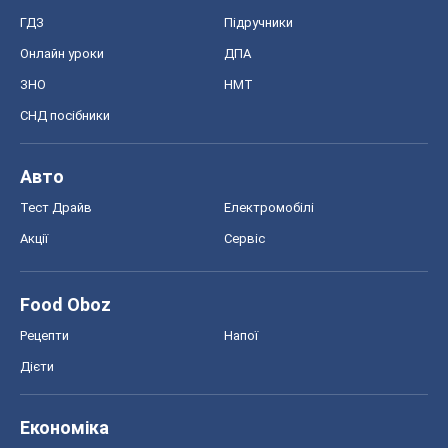
Food Oboz
Рецепти
Напої
Дієти
Економіка
Ринки та компанії
Макроекономіка
MedOboz
Новини медицини
MAMACLUB
Шоу
Афіша
Плітки
Краса
Мода