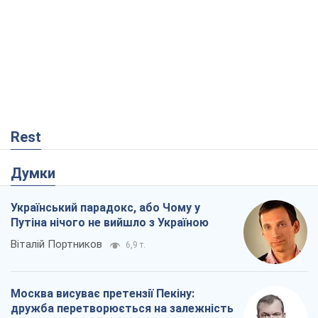
Український парадокс, або Чому у
Путіна нічого не вийшло з Україною
Віталій Портников
6,9 т.
Москва висуває претензії Пекіну:
дружба перетворюється на залежність
Росії від Китаю
Віктор Каспрук
7,0 т.
Дух Анкоріджа остаточно випарувався
Віктор Андрусів
1,6 т.