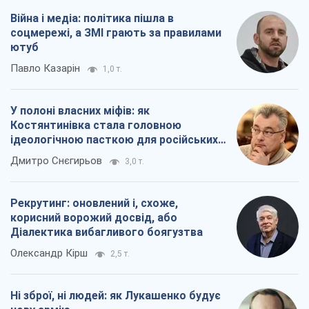
Рекрутинг: оновлений і, схоже,
корисний ворожий досвід, або
Діалектика вибагливого боягузтва
Олександр Кірш
2,5 т.
Ні зброї, ні людей: як Лукашенко будує
нову армію
Ігар Тишкевич
17,0 т.
Всі думки
Про компанію
Команда