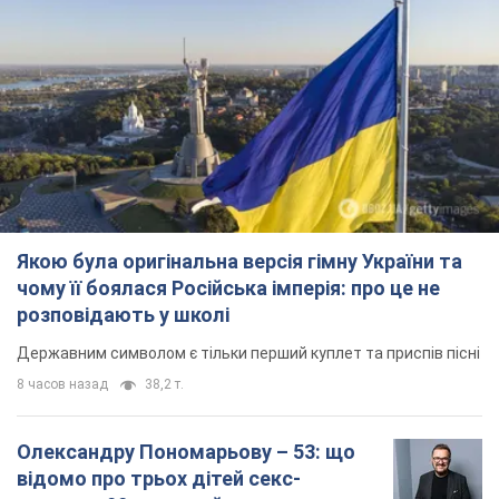
розповідають у школі
Державним символом є тільки перший куплет та приспів пісні
8 часов назад
38,2 т.
Олександру Пономарьову – 53: що
відомо про трьох дітей секс-
символа 90-х та який вигляд вони
мають
За розвитком кар'єри артист не забував про
особисте щастя
9.08.2026 04:01
10,3 т.
У ПриватБанку розповіли, чи дійсні
долари 1996 року: чи приймають
обмінники та банки такі купюри
Що робити, якщо банки та обмінні пункти не
приймають старі долари