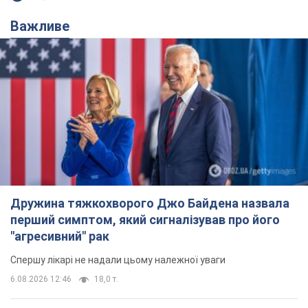
Дружина тяжкохворого Джо Байдена назвала
перший симптом, який сигналізував про його
"агресивний" рак
Спершу лікарі не надали цьому належної уваги
6.08.2026 12:46
18,0 т.
Відпустка Лесі Нікітюк у Карпатах
обернулася скандалом: чому ведучу
несправедливо захейтили
Знаменитість вийшла на пряму комунікацію в
мережі та розставила всі крапки над "і"
6.08.2026 17:32
14,7 т.