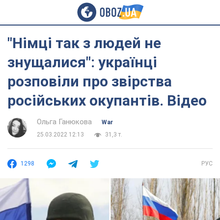
"Німці так з людей не
знущалися": українці
розповіли про звірства
російських окупантів. Відео
Ольга Ганюкова
War
25.03.2022 12:13
31,3 т.
1298
РУС