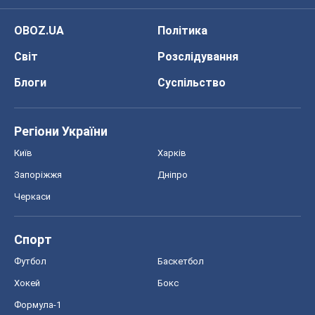
Київ
Харків
Запоріжжя
Дніпро
Черкаси
Спорт
Футбол
Баскетбол
Хокей
Бокс
Формула-1
Моя школа
ГДЗ
Підручники
Онлайн уроки
ДПА
ЗНО
НМТ
СНД посібники