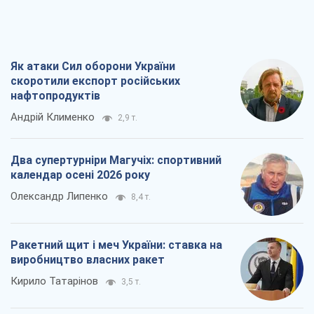
Два супертурніри Магучіх: спортивний
календар осені 2026 року
Олександр Липенко
8,4 т.
Ракетний щит і меч України: ставка на
виробництво власних ракет
Кирило Татарінов
3,5 т.
Посмертна "презумпція винуватості":
хто дозволив ТЦК судити загиблих
захисників
Марина Ставнійчук
8,1 т.
Всі думки