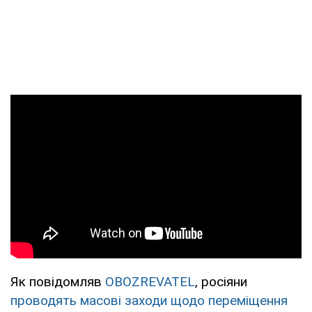
Як повідомляв
OBOZREVATEL
, росіяни
проводять масові заходи щодо переміщення