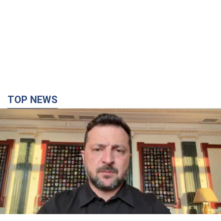
TOP NEWS
"Захист нашого життя": Зеленський про
антибалістику FREYJA, санкції проти Росії й
підтримку аграріїв. Відео
Європейські партнери долучаються до спільного проєкту
6.08.2026 20:20
88,8 т.
З 1 вересня українським вчителям підвищать