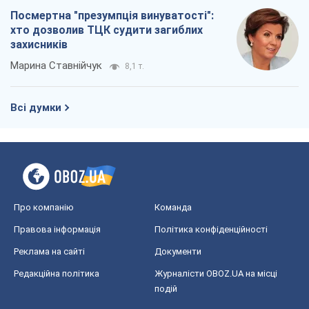
Про компанію
Команда
Правова інформація
Політика конфіденційності
Реклама на сайті
Документи
Редакційна політика
Журналісти OBOZ.UA на місці
подій
OBOZ.UA
Політика
Світ
Розслідування
Блоги
Суспільство
Регіони України