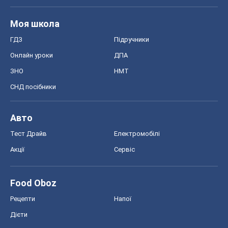
Авто
Тест Драйв
Електромобілі
Акції
Сервіс
Food Oboz
Рецепти
Напої
Дієти
Економіка
Ринки та компанії
Макроекономіка
MedOboz
Новини медицини
MAMACLUB