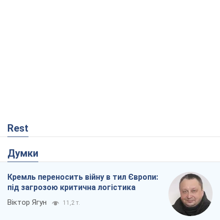
Rest
Думки
Кремль переносить війну в тил Європи:
під загрозою критична логістика
Віктор Ягун
11,2 т.
На якому боці історії виступає Дональд
Трамп?
Віктор Каспрук
9,4 т.
Про заплановану вирубку більше 600
дерев і теплотрасу: що відбувається на
Теремках у Києві