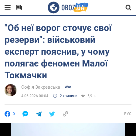
"Об неї ворог сточує свої
резерви": військовий
експерт пояснив, у чому
полягає феномен Малої
Токмачки
Софія Закревська
War
4.06.2026 00:04
2 хвилини
5,9 т.
0
РУС