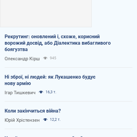
Рекрутинг: оновлений і, схоже, корисний
ворожий досвід, або Діалектика вибагливого
боягузтва
Олександр Кірш
945
Ні зброї, ні людей: як Лукашенко будує
нову армію
Ігар Тишкевич
16,3 т.
Коли закінчиться війна?
Юрій Хрістензен
12,2 т.