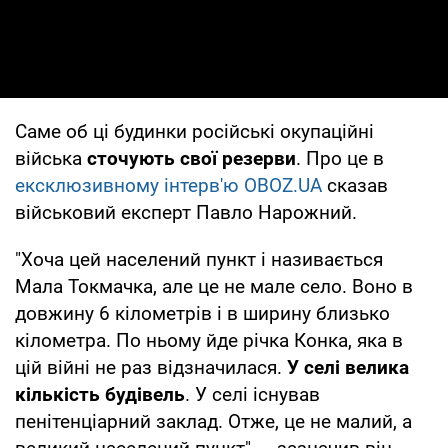
Саме об ці будинки російські окупаційні
війська
сточують свої резерви
. Про це в
ексклюзивному інтерв'ю OBOZ.UA
сказав
військовий експерт Павло Нарожний.
"Хоча цей населений пункт і називається
Мала Токмачка, але це не мале село. Воно в
довжину 6 кілометрів і в ширину близько
кілометра. По ньому йде річка Конка, яка в
цій війні не раз відзначилася.
У селі велика
кількість будівель
. У селі існував
пенітенціарний заклад. Отже, це не малий, а