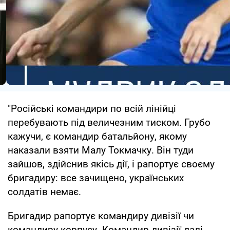
"Російські командири по всій лінійці
перебувають під величезним тиском. Грубо
кажучи, є командир батальйону, якому
наказали взяти Малу Токмачку. Він туди
зайшов, здійснив якісь дії, і рапортує своєму
бригадиру: все зачищено, українських
солдатів немає.
Бригадир рапортує командиру дивізії чи
командиру корпусу. Командир дивізії далі