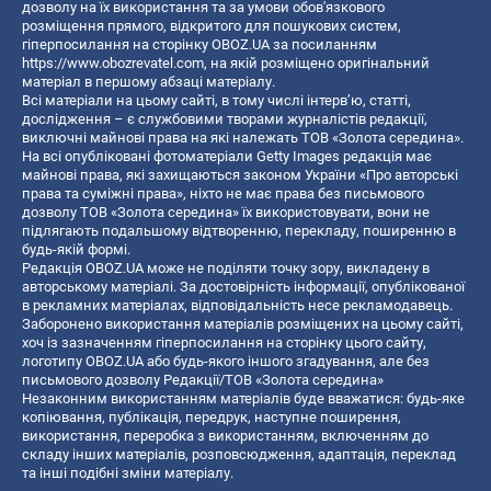
дозволу на їх використання та за умови обов'язкового
розміщення прямого, відкритого для пошукових систем,
гіперпосилання на сторінку OBOZ.UA за посиланням
https://www.obozrevatel.com
, на якій розміщено оригінальний
матеріал в першому абзаці матеріалу.
Всі матеріали на цьому сайті, в тому числі інтерв’ю, статті,
дослідження – є службовими творами журналістів редакції,
виключні майнові права на які належать ТОВ «Золота середина».
На всі опубліковані фотоматеріали Getty Images редакція має
майнові права, які захищаються законом України «Про авторські
права та суміжні права», ніхто не має права без письмового
дозволу ТОВ «Золота середина» їх використовувати, вони не
підлягають подальшому відтворенню, перекладу, поширенню в
будь-якій формі.
Редакція OBOZ.UA може не поділяти точку зору, викладену в
авторському матеріалі. За достовірність інформації, опублікованої
в рекламних матеріалах, відповідальність несе рекламодавець.
Заборонено використання матеріалів розміщених на цьому сайті,
хоч із зазначенням гіперпосилання на сторінку цього сайту,
логотипу OBOZ.UA або будь-якого іншого згадування, але без
письмового дозволу Редакції/ТОВ «Золота середина»
Незаконним використанням матеріалів буде вважатися: будь-яке
копiювання, публiкацiя, передрук, наступне поширення,
використання, переробка з використанням, включенням до
складу інших матеріалів, розповсюдження, адаптація, переклад
та інші подібні зміни матеріалу.