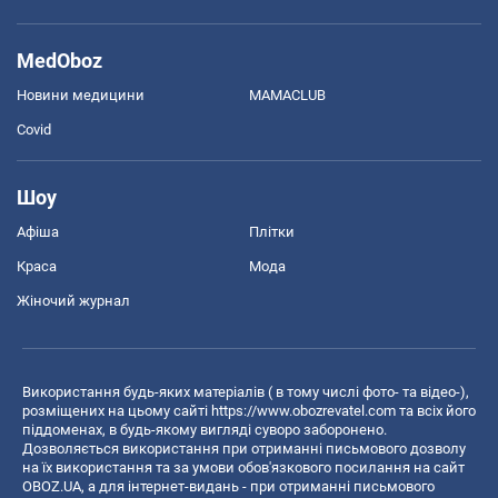
MedOboz
Новини медицини
MAMACLUB
Covid
Шоу
Афіша
Плітки
Краса
Мода
Жіночий журнал
Використання будь-яких матеріалів ( в тому числі фото- та відео-),
розміщених на цьому сайті
https://www.obozrevatel.com
та всіх його
піддоменах, в будь-якому вигляді суворо заборонено.
Дозволяється використання при отриманні письмового дозволу
на їх використання та за умови обов'язкового посилання на сайт
OBOZ.UA, а для інтернет-видань - при отриманні письмового