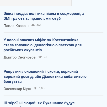
Війна і медіа: політика пішла в соцмережі, а
ЗМІ грають за правилами ютуб
Павло Казарін
468
У полоні власних міфів: як Костянтинівка
стала головною ідеологічною пасткою для
російських окупантів
Дмитро Снєгирьов
2,1 т.
Рекрутинг: оновлений і, схоже, корисний
ворожий досвід, або Діалектика вибагливого
боягузтва
Олександр Кірш
1,9 т.
Ні зброї, ні людей: як Лукашенко будує