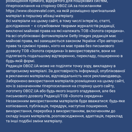
розміщення прямого, відкритого для пошукових систем,
гіперпосилання на сторінку OBOZ.UA за посиланням
https://www.obozrevatel.com
, на якій розміщено оригінальний
матеріал в першому абзаці матеріалу.
Всі матеріали на цьому сайті, в тому числі інтерв’ю, статті,
дослідження – є службовими творами журналістів редакції,
виключні майнові права на які належать ТОВ «Золота середина».
На всі опубліковані фотоматеріали Getty Images редакція має
майнові права, які захищаються законом України «Про авторські
права та суміжні права», ніхто не має права без письмового
дозволу ТОВ «Золота середина» їх використовувати, вони не
підлягають подальшому відтворенню, перекладу, поширенню в
будь-якій формі.
Редакція OBOZ.UA може не поділяти точку зору, викладену в
авторському матеріалі. За достовірність інформації, опублікованої
в рекламних матеріалах, відповідальність несе рекламодавець.
Заборонено використання матеріалів розміщених на цьому сайті,
хоч із зазначенням гіперпосилання на сторінку цього сайту,
логотипу OBOZ.UA або будь-якого іншого згадування, але без
письмового дозволу Редакції/ТОВ «Золота середина»
Незаконним використанням матеріалів буде вважатися: будь-яке
копiювання, публiкацiя, передрук, наступне поширення,
використання, переробка з використанням, включенням до
складу інших матеріалів, розповсюдження, адаптація, переклад
та інші подібні зміни матеріалу.