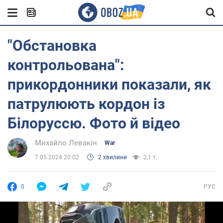
"Обстановка
контрольована":
прикордонники показали, як
патрулюють кордон із
Білоруссю. Фото й відео
Михайло Левакін
War
7.05.2024 20:02
2 хвилини
2,1 т.
0
РУС