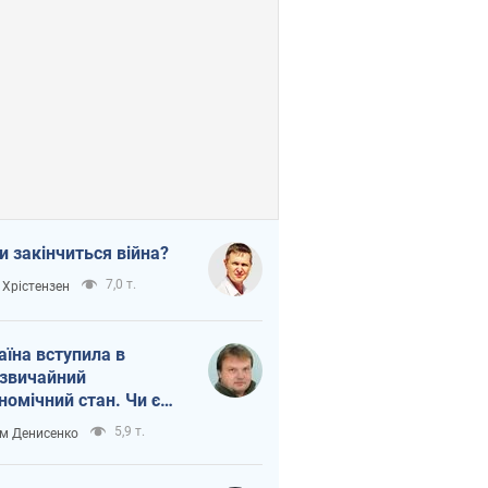
и закінчиться війна?
7,0 т.
 Хрістензен
аїна вступила в
звичайний
номічний стан. Чи є
тло вкінці тунелю?
5,9 т.
м Денисенко