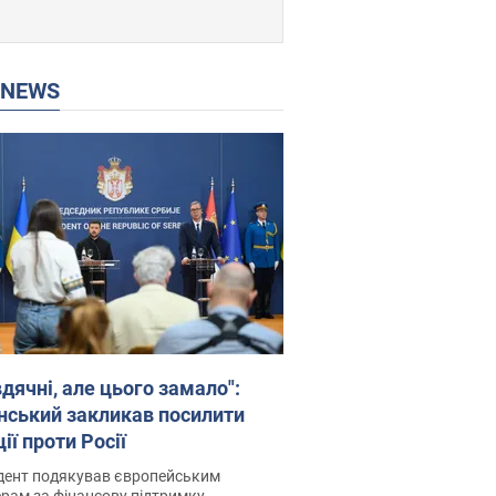
P NEWS
дячні, але цього замало":
нський закликав посилити
ії проти Росії
дент подякував європейським
рам за фінансову підтримку