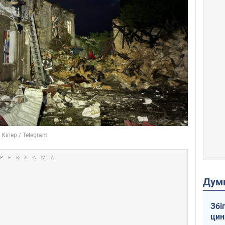
Дум
Збі
цин