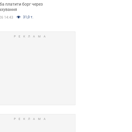
я ухвалив
ба платити борг через
ікуване рішення
ахування
31,0 т.
26 14:43