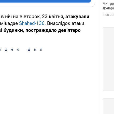
судд
Чи тре
неоч
донар
8.08.20
 в ніч на вівторок, 23 квітня,
атакували
амікадзе
Shahed-136
. Внаслідок атаки
 будинки, постраждало дев’ятеро
ідео дня