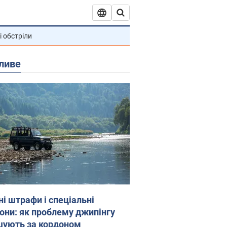
і обстріли
ливе
ні штрафи і спеціальні
гони: як проблему джипінгу
шують за кордоном