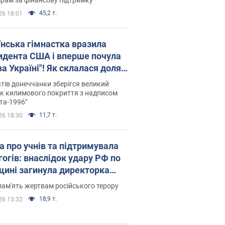
45,2 т.
26 18:01
їнська гімнастка вразила
идента США і вперше почула
а Україні"! Як склалася доля
паєвої, яка 30 років тому
тів донеччанки зберігся великий
ала "золото" Олімпіади
к килимового покриття з надписом
та-1996"
11,7 т.
26 18:30
а про учнів та підтримувала
гогів: внаслідок удару РФ по
щині загинула директорка
ького ліцею, її чоловік та онук
пам'ять жертвам російського терору
18,9 т.
26 13:32