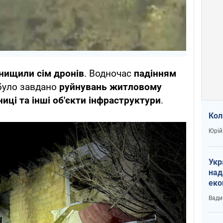
нищили сім дронів
. Водночас
падінням
уло завдано
руйнувань житловому
ці та інші об'єкти інфраструктури
.
Кол
Юрій
Укр
над
еко
сві
Вади