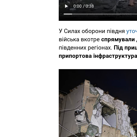
У Силах оборони півдня
уто
війська вкотре
спрямували 
південних регіонах.
Під при
припортова інфраструктура