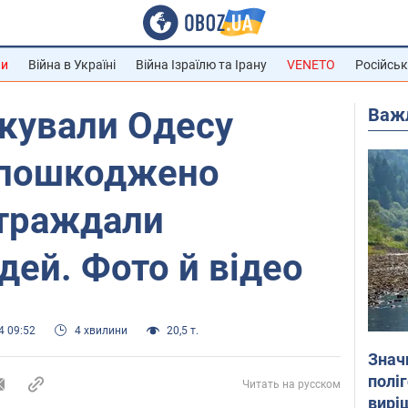
ни
Війна в Україні
Війна Ізраїлю та Ірану
VENETO
Російськ
Важ
кували Одесу
 пошкоджено
страждали
дей. Фото й відео
4 09:52
4 хвилини
20,5 т.
Знач
полі
Читать на русском
вирі