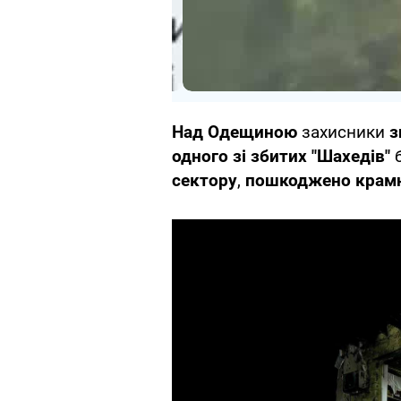
Над Одещиною
захисники
з
одного зі збитих "Шахедів"
б
сектору
,
пошкоджено крамни