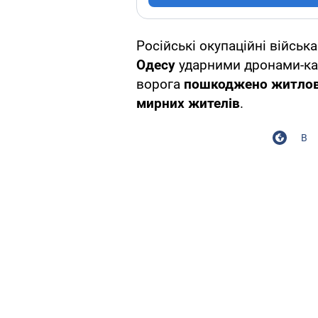
Російські окупаційні війська
Одесу
ударними дронами-к
ворога
пошкоджено житлові
мирних жителів
.
В