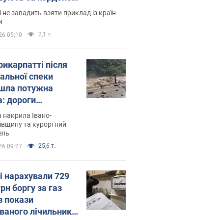
і не завадить взяти приклад із країн
и
2,1 т.
26 05:10
рикарпатті після
альної спеки
шла потужна
а: дороги
творились на
 накрила Івано-
. Відео
івщину та курортний
ель
25,6 т.
26 09:27
і нарахували 729
грн боргу за газ
з покази
ованого лічильника: