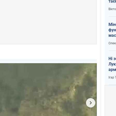
тає
і Пу
Вікт
Мін
фун
мас
Олек
Ні 
Лук
арм
Ігар