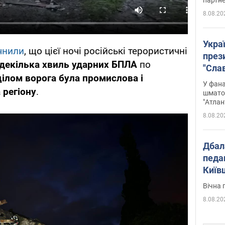
8.08.20
Укра
чнили
, що цієї ночі російські терористичні
през
декілька хвиль ударних БПЛА
по
"Слав
цілом ворога була промислова і
Подко
У фана
 регіону
.
вигр
шмато
"Атлан
8.08.20
Дбал
педа
Київ
київс
Вічна 
8.08.20