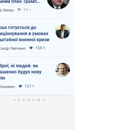
мний план Трампа
тіна?
9,4 т.
ор Швець
ськ готується до
кціонування в умовах
штабної воєнної кризи
15,0 т.
сандр Левченко
зброї, ні людей: як
ашенко будує нову
ію
12,7 т.
 Тишкевич