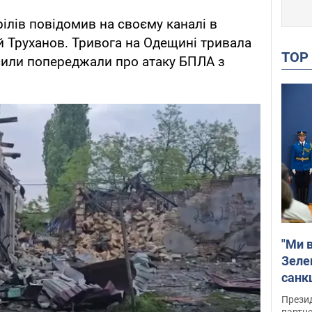
ілів повідомив на своєму каналі в
 Труханов. Тривога на Одещині тривала
TO
і сили попереджали про атаку БПЛА з
"Ми в
Зеле
санкц
Прези
партне