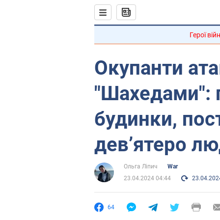
Герої вій
Окупанти ата
"Шахедами":
будинки, по
дев’ятеро лю
Ольга Ліпич
War
23.04.2024 04:44
23.04.202
64