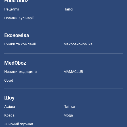
Food Oboz
Рецепти
Напої
Новини Кулінарії
Економіка
Ринки та компанії
Макроекономіка
MedOboz
Новини медицини
MAMACLUB
Covid
Шоу
Афіша
Плітки
Краса
Мода
Жіночий журнал