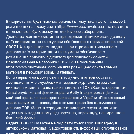
Використання будь-яких матеріалів ( в тому числі фото- та відео-),
розміщених на цьому сайті
https://www.obozrevatel.com
та всіх його
піддоменах, в будь-якому вигляді суворо заборонено.
Дозволяється використання при отриманні письмового дозволу
на їх використання та за умови обов'язкового посилання на сайт
OBOZ.UA, а для інтернет-видань - при отриманні письмового
дозволу на їх використання та за умови обов'язкового
розміщення прямого, відкритого для пошукових систем,
гіперпосилання на сторінку OBOZ.UA за посиланням
https://www.obozrevatel.com
, на якій розміщено оригінальний
матеріал в першому абзаці матеріалу.
Всі матеріали на цьому сайті, в тому числі інтерв’ю, статті,
дослідження – є службовими творами журналістів редакції,
виключні майнові права на які належать ТОВ «Золота середина».
На всі опубліковані фотоматеріали Getty Images редакція має
майнові права, які захищаються законом України «Про авторські
права та суміжні права», ніхто не має права без письмового
дозволу ТОВ «Золота середина» їх використовувати, вони не
підлягають подальшому відтворенню, перекладу, поширенню в
будь-якій формі.
Редакція OBOZ.UA може не поділяти точку зору, викладену в
авторському матеріалі. За достовірність інформації, опублікованої
в рекламних матеріалах, відповідальність несе рекламодавець.