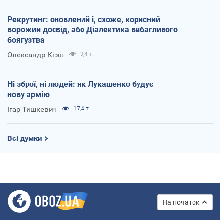
Рекрутинг: оновлений і, схоже, корисний
ворожий досвід, або Діалектика вибагливого
боягузтва
Олександр Кірш
3,4 т.
Ні зброї, ні людей: як Лукашенко будує
нову армію
Ігар Тишкевич
17,4 т.
Всі думки
На початок