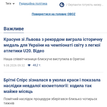
Теги
Редакційна політика
Окупанти готують низку...
Повернутися на головну OBOZ
Важливе
Красуня зі Львова з рекордом виграла історичну
медаль для України на чемпіонаті світу з легкої
атлетики U20. Відео
Наша співвітчизниця блискуче виступила в Орегоні
48,2 т.
9.08.2026 09:32
Брітні Спірс зізналася в уколах краси і показала
наслідки невдалої косметології: ходила так
майже місяць
Помітний наслідок процедури зберігався близько чотирьох
тижнів