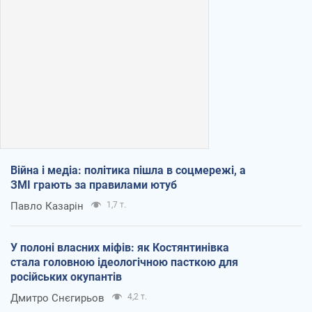
Війна і медіа: політика пішла в соцмережі, а
ЗМІ грають за правилами ютуб
Павло Казарін
1,7 т.
У полоні власних міфів: як Костянтинівка
стала головною ідеологічною пасткою для
російських окупантів
Дмитро Снєгирьов
4,2 т.