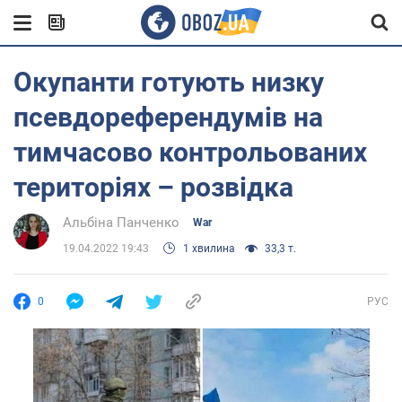
Окупанти готують низку
псевдореферендумів на
тимчасово контрольованих
територіях – розвідка
Альбіна Панченко
War
19.04.2022 19:43
1 хвилина
33,3 т.
0
РУС