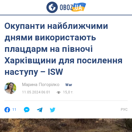
Окупанти найближчими
днями використають
плацдарм на півночі
Харківщини для посилення
наступу – ISW
Марина Погорілко
War
11.05.2024 06:01
15,0 т.
11
РУС