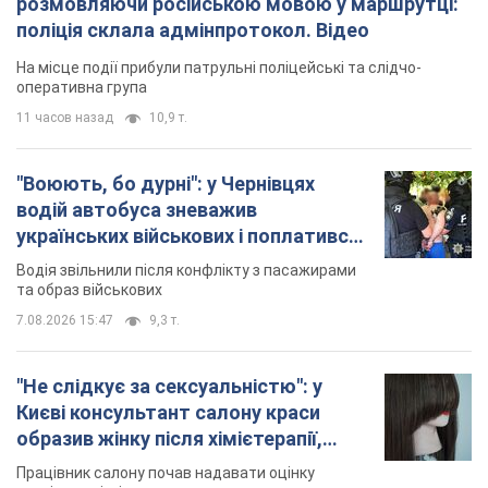
розмовляючи російською мовою у маршрутці:
поліція склала адмінпротокол. Відео
На місце події прибули патрульні поліцейські та слідчо-
оперативна група
11 часов назад
10,9 т.
"Воюють, бо дурні": у Чернівцях
водій автобуса зневажив
українських військових і поплатився.
Відео
Водія звільнили після конфлікту з пасажирами
та образ військових
7.08.2026 15:47
9,3 т.
"Не слідкує за сексуальністю": у
Києві консультант салону краси
образив жінку після хімієтерапії,
розгорівся скандал. Фото
Працівник салону почав надавати оцінку