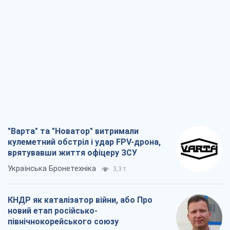
"Варта" та "Новатор" витримали
кулеметний обстріл і удар FPV-дрона,
врятувавши життя офіцеру ЗСУ
Українська Бронетехніка
3,3 т.
КНДР як каталізатор війни, або Про
новий етап російсько-
північнокорейського союзу