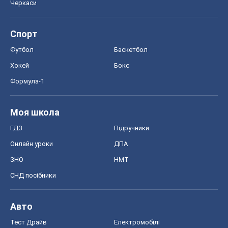
Черкаси
Спорт
Футбол
Баскетбол
Хокей
Бокс
Формула-1
Моя школа
ГДЗ
Підручники
Онлайн уроки
ДПА
ЗНО
НМТ
СНД посібники
Авто
Тест Драйв
Електромобілі