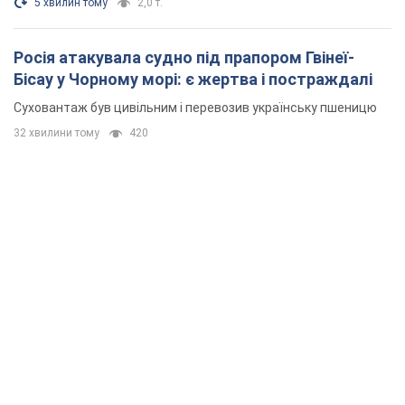
5 хвилин тому
2,0 т.
Росія атакувала судно під прапором Гвінеї-
Бісау у Чорному морі: є жертва і постраждалі
Суховантаж був цивільним і перевозив українську пшеницю
32 хвилини тому
420