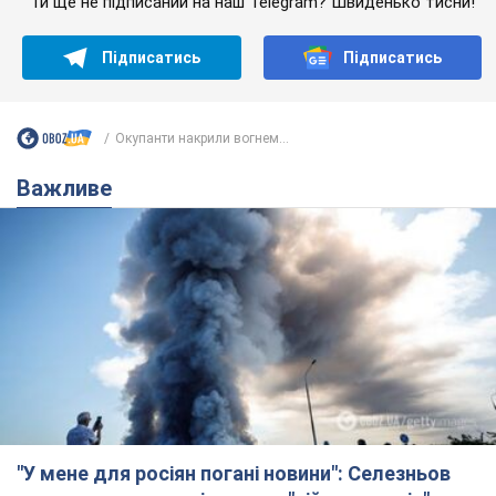
Ти ще не підписаний на наш Telegram? Швиденько тисни!
Підписатись
Підписатись
Окупанти накрили вогнем...
Важливе
"У мене для росіян погані новини": Селезньов