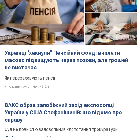
Українці "хакнули" Пенсійний фонд: виплати
масово підвищують через позови, але грошей
не вистачає
Як перераховують пенсії
4 години тому
79,2 т.
ВАКС обрав запобіжний захід експосолці
України у США Стефанішиній: що відомо про
справу
Суд не повністю задовольнив клопотання прокуратури