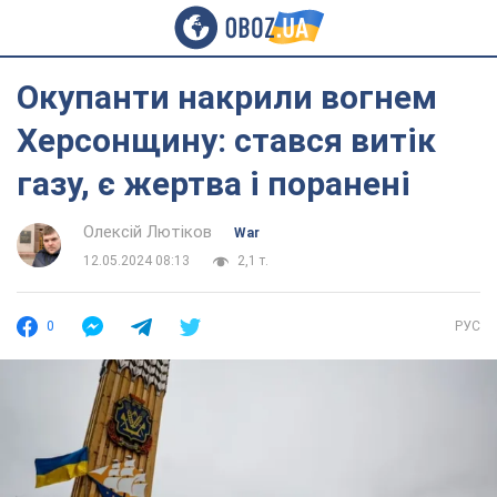
Окупанти накрили вогнем
Херсонщину: стався витік
газу, є жертва і поранені
Олексій Лютіков
War
12.05.2024 08:13
2,1 т.
0
РУС