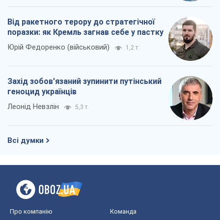
Від ракетного терору до стратегічної
поразки: як Кремль загнав себе у пастку
Юрій Федоренко (військовий)
1,2 т.
Захід зобов'язаний зупинити путінський
геноцид українців
Леонід Невзлін
5,3 т.
Всі думки
Про компанію
Команда