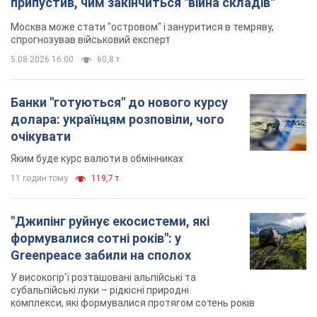
припустив, чим закінчиться "війна складів"
Москва може стати "островом" і зануритися в темряву,
спрогнозував військовий експерт
5.08.2026 16:00
60,8 т.
Банки "готуються" до нового курсу
долара: українцям розповіли, чого
очікувати
Яким буде курс валюти в обмінниках
11 годин тому
119,7 т.
"Джипінг руйнує екосистеми, які
формувалися сотні років": у
Greenpeace забили на сполох
У високогір'ї розташовані альпійські та
субальпійські луки – рідкісні природні
комплекси, які формувалися протягом сотень років