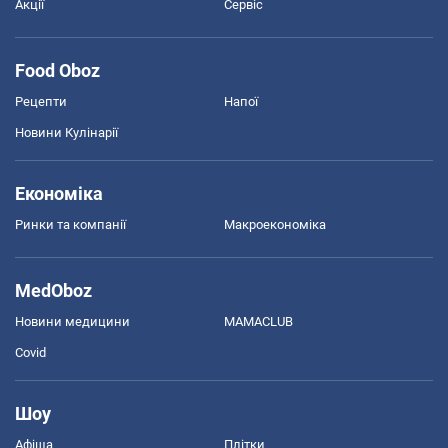
Акції
Сервіс
Food Oboz
Рецепти
Напої
Новини Кулінарії
Економіка
Ринки та компанії
Макроекономіка
MedOboz
Новини медицини
MAMACLUB
Covid
Шоу
Афіша
Плітки