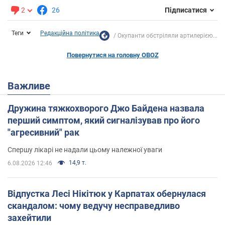
2
26
Підписатися
Теги
Редакційна політика
Окупанти обстріляли артилерією...
Повернутися на головну OBOZ
Важливе
Дружина тяжкохворого Джо Байдена назвала
перший симптом, який сигналізував про його
"агресивний" рак
Спершу лікарі не надали цьому належної уваги
14,9 т.
6.08.2026 12:46
Відпустка Лесі Нікітюк у Карпатах обернулася
скандалом: чому ведучу несправедливо
захейтили