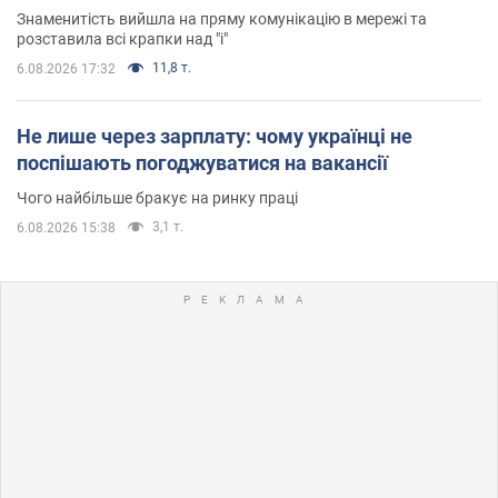
Знаменитість вийшла на пряму комунікацію в мережі та
розставила всі крапки над "і"
11,8 т.
6.08.2026 17:32
Не лише через зарплату: чому українці не
поспішають погоджуватися на вакансії
Чого найбільше бракує на ринку праці
3,1 т.
6.08.2026 15:38