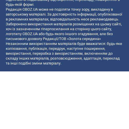
будь-якій формі.
Редакція OBOZ.UA може не поділяти точку зору, викладену в
авторському матеріалі. За достовірність інформації, опублікованої
в рекламних матеріалах, відповідальність несе рекламодавець.
Заборонено використання матеріалів розміщених на цьому сайті,
хоч із зазначенням гіперпосилання на сторінку цього сайту,
логотипу OBOZ.UA або будь-якого іншого згадування, але без
письмового дозволу Редакції/ТОВ «Золота середина»
Незаконним використанням матеріалів буде вважатися: будь-яке
копiювання, публiкацiя, передрук, наступне поширення,
використання, переробка з використанням, включенням до
складу інших матеріалів, розповсюдження, адаптація, переклад
та інші подібні зміни матеріалу.
Назва онлайн медіа — «OBOZ.UA»
- суб'єкт у сфері онлайн медіа;
- ідентифікатор медіа — R40-06156;
- поштова адреса — вул. Деревообробна, буд. 7, м. Київ, 01013;
- адреса електронної пошти —
[email protected]
; - телефон — (044)
585 46 20
© 2026 Всі права захищені, ТОВ "Золота середина".