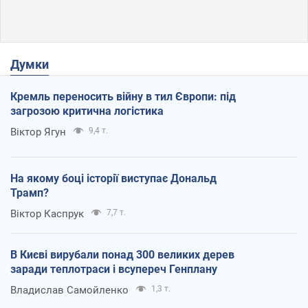
Думки
Кремль переносить війну в тил Європи: під
загрозою критична логістика
Віктор Ягун
9,4 т.
На якому боці історії виступає Дональд
Трамп?
Віктор Каспрук
7,7 т.
В Києві вирубали понад 300 великих дерев
заради теплотраси і всупереч Генплану
Владислав Самойленко
1,3 т.