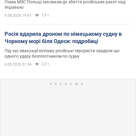
Глава МЗС Польщі закликав до збиття російських ракет над
Україною
7,9 т.
6.08.2026 19:47
Росія вдарила дроном по німецькому судну в
Чорному морі біля Одеси: подробиці
Під час евакуації екіпажу російські терористи завдали ще
одного удару безпілотником по судну
2,3 т.
6.08.2026 21:34