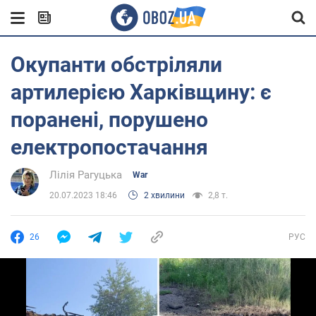
Окупанти обстріляли
артилерією Харківщину: є
поранені, порушено
електропостачання
Лілія Рагуцька
War
20.07.2023 18:46
2 хвилини
2,8 т.
26
РУС