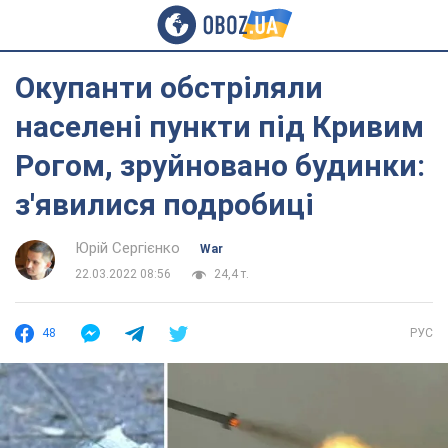
Окупанти обстріляли
населені пункти під Кривим
Рогом, зруйновано будинки:
з'явилися подробиці
Юрій Сергієнко
War
22.03.2022 08:56
24,4 т.
48
РУС