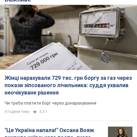
Жінці нарахували 729 тис. грн боргу за газ через
покази зіпсованого лічильника: суддя ухвалив
неочікуване рішення
Чи треба платити борг через донарахування
4 години тому
5,3 т.
"Це Україна напала!" Оксана Вояж