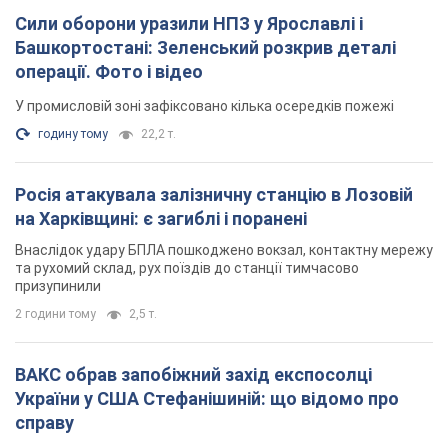
Сили оборони уразили НПЗ у Ярославлі і
Башкортостані: Зеленський розкрив деталі
операції. Фото і відео
У промисловій зоні зафіксовано кілька осередків пожежі
годину тому
22,2 т.
Росія атакувала залізничну станцію в Лозовій
на Харківщині: є загиблі і поранені
Внаслідок удару БПЛА пошкоджено вокзал, контактну мережу
та рухомий склад, рух поїздів до станції тимчасово
призупинили
2 години тому
2,5 т.
ВАКС обрав запобіжний захід експосолці
України у США Стефанішиній: що відомо про
справу