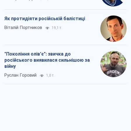
Як протидіяти російській балістиці
Віталій Портников
19,1 т.
"Покоління олів'є": звичка до
російського виявилася сильнішою за
війну
Руслан Горовий
1,0 т.