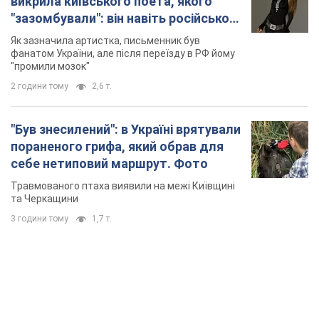
викрила київського поета, якого
"зазомбували": він навіть російської
не знав, а тепер хоче геноциду
Як зазначила артистка, письменник був
українців
фанатом України, але після переїзду в РФ йому
"промили мозок"
2 години тому
2,6 т.
"Був знесилений": в Україні врятували
пораненого грифа, який обрав для
себе нетиповий маршрут. Фото
Травмованого птаха виявили на межі Київщині
та Черкащини
3 години тому
1,7 т.