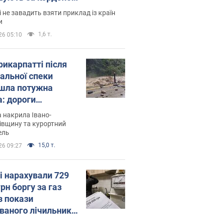
і не завадить взяти приклад із країн
и
1,6 т.
26 05:10
рикарпатті після
альної спеки
шла потужна
а: дороги
творились на
 накрила Івано-
. Відео
івщину та курортний
ель
15,0 т.
26 09:27
і нарахували 729
грн боргу за газ
з покази
ованого лічильника: