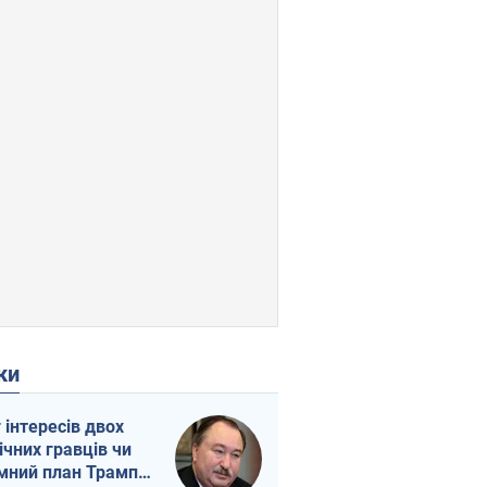
ки
г інтересів двох
ічних гравців чи
мний план Трампа