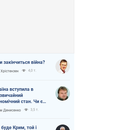
и закінчиться війна?
4,0 т.
 Хрістензен
аїна вступила в
звичайний
номічний стан. Чи є
тло вкінці тунелю?
3,5 т.
м Денисенко
 буде Крим, той і