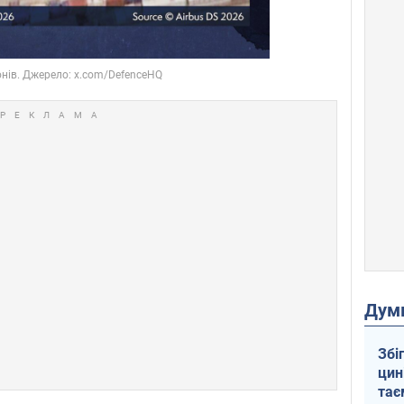
Дум
Збі
цин
тає