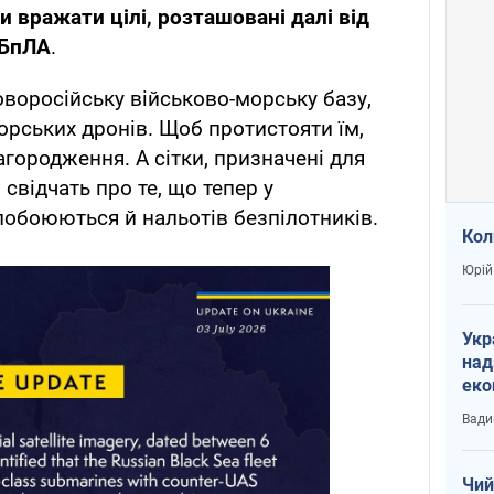
и вражати цілі, розташовані далі від
 БпЛА
.
оворосійську військово-морську базу,
рських дронів. Щоб протистояти їм,
агородження. А сітки, призначені для
, свідчать про те, що тепер у
обоюються й нальотів безпілотників.
Кол
Юрій
Укр
над
еко
сві
Вади
Чий