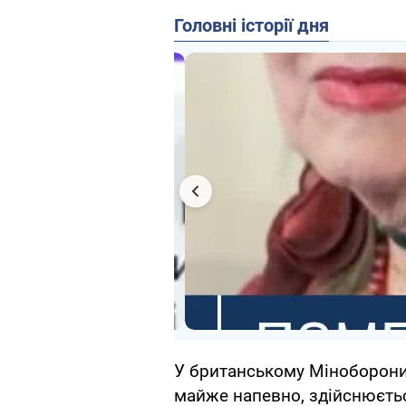
Головні історії дня
У британському Міноборони 
майже напевно, здійснюєть