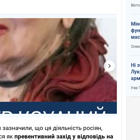
і Пу
Вікт
Мін
фун
мас
Олек
Ні 
Лук
арм
Ігар
зазначили, що ця діяльність росіян,
ся як
превентивний захід у відповідь на