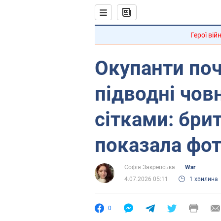
Герої вій
Окупанти по
підводні чов
сітками: бри
показала фо
Софія Закревська
War
4.07.2026 05:11
1 хвилина
0