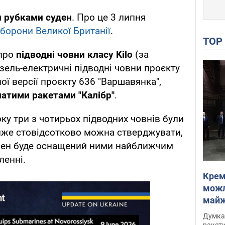
 рубками суден
. Про це 3 липня
оборони Великої Британії
.
TO
про
підводні човни класу Kilo
(за
зель-електричні підводні човни проєкту
ої версії проєкту 636 "Варшавянка",
латими ракетами "Калібр"
.
ку три з чотирьох підводних човнів були
йже стовідсотково можна стверджувати,
вен буде оснащений ними найближчим
ленні.
Крем
можл
майже
Інте
Думка,
ракети