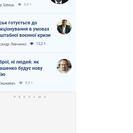
тіна?
6,4 т.
ор Швець
ськ готується до
кціонування в умовах
штабної воєнної кризи
12,2 т.
сандр Левченко
зброї, ні людей: як
ашенко будує нову
ію
8,5 т.
 Тишкевич