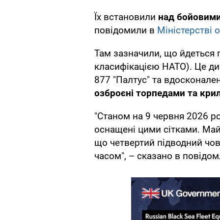
Їх встановили
над бойовими
повідомили в
Міністерстві 
Там зазначили, що йдеться 
класифікацією НАТО). Це ди
877 "Палтус" та вдосконален
озброєні торпедами та кри
"Станом на 9 червня 2026 ро
оснащені цими сітками. Ма
що четвертий підводний чо
часом", – сказано в повідом