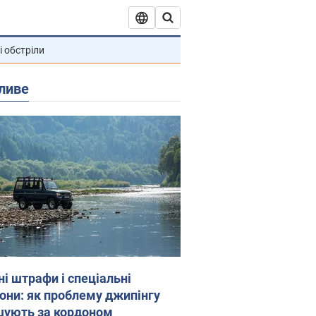
і обстріли
ливе
ні штрафи і спеціальні
гони: як проблему джипінгу
шують за кордоном