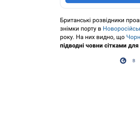
Британські розвідники проа
знімки порту в
Новоросійсь
року. На них видно, що
Чорн
підводні човни сітками для
В