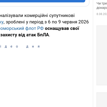
судд
Чи тре
неоч
донар
8.08.20
налізували комерційні супутникові
ку
, зроблені у період з 6 по 9 червня 2026
оморський флот РФ
оснащував свої
 захисту від атак БпЛА
.
ідео дня