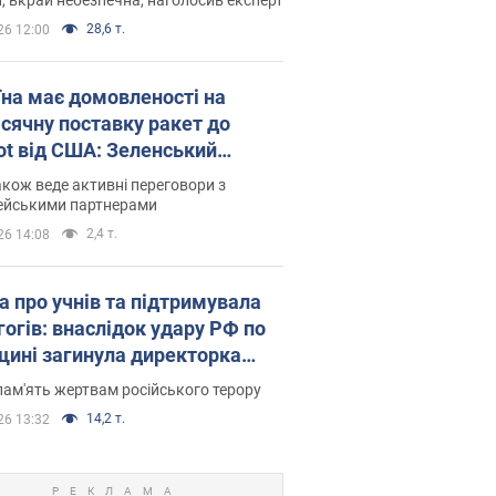
28,6 т.
26 12:00
їна має домовленості на
сячну поставку ракет до
iot від США: Зеленський
рив подробиці
акож веде активні переговори з
ейськими партнерами
2,4 т.
26 14:08
а про учнів та підтримувала
гогів: внаслідок удару РФ по
щині загинула директорка
ького ліцею, її чоловік та онук
пам'ять жертвам російського терору
14,2 т.
26 13:32