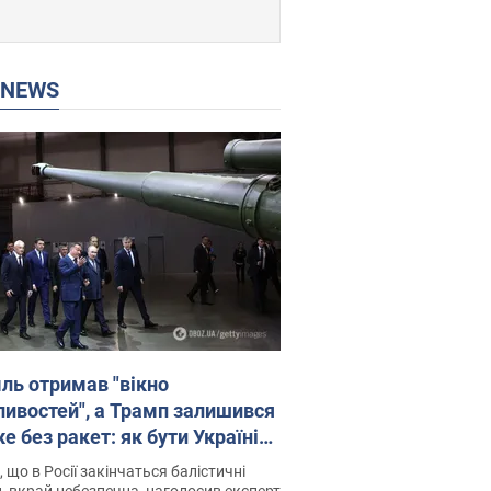
P NEWS
ль отримав "вікно
ивостей", а Трамп залишився
 без ракет: як бути Україні?
рв’ю з Мельником
 що в Росії закінчаться балістичні
, вкрай небезпечна, наголосив експерт