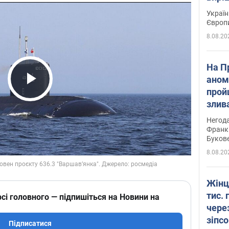
Україн
Європ
8.08.20
На П
аном
прой
Play Video
злив
пере
Негода
річки
Франк
Буков
8.08.20
Жінц
тис. 
сі головного — підпишіться на Новини на
чере
зіпс
Підписатися