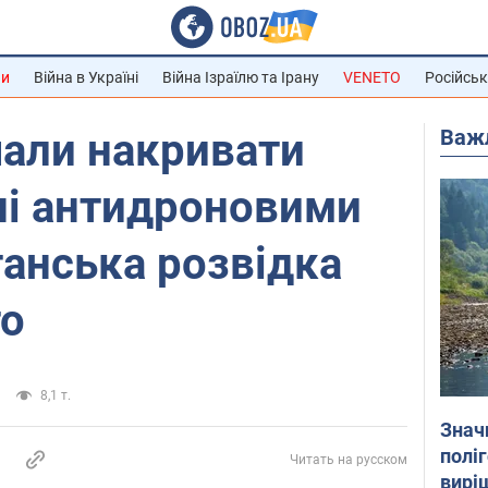
ни
Війна в Україні
Війна Ізраїлю та Ірану
VENETO
Російськ
Важ
чали накривати
ні антидроновими
танська розвідка
то
8,1 т.
Знач
полі
Читать на русском
вирі