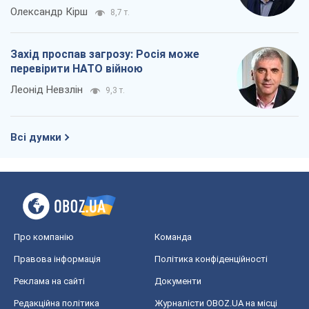
Про компанію
Команда
Правова інформація
Політика конфіденційності
Реклама на сайті
Документи
Редакційна політика
Журналісти OBOZ.UA на місці
подій
OBOZ.UA
Політика
Світ
Розслідування
Блоги
Суспільство
Регіони України