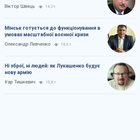
Ігар Тишкевич
15,8 т.
Коли закінчиться війна?
Юрій Хрістензен
11,3 т.
Україна вступила в надзвичайний