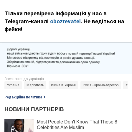
Тільки перевірена інформація у нас в
Telegram-каналі
obozrevatel
. Не ведіться на
фейки!
Україна
Маріуполь
Війна в Україні
Росія - країна-агресор
sto
Редакційна політика