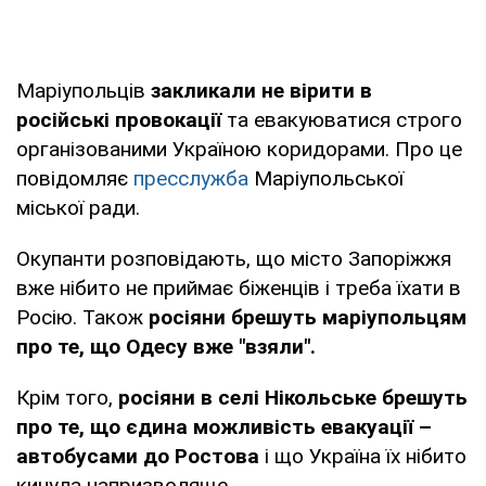
Маріупольців
закликали не вірити в
російські провокації
та евакуюватися строго
організованими Україною коридорами. Про це
повідомляє
пресслужба
Маріупольської
міської ради.
Окупанти розповідають, що місто Запоріжжя
вже нібито не приймає біженців і треба їхати в
Росію. Також
росіяни брешуть маріупольцям
про те, що Одесу вже "взяли".
Крім того,
росіяни в селі Нікольське брешуть
про те, що єдина можливість евакуації –
автобусами до Ростова
і що Україна їх нібито
кинула напризволяще.