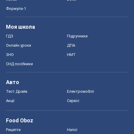
Авто
Тест Драйв
Електромобілі
Акції
Сервіс
Food Oboz
Рецепти
Напої
Дієти
Економіка
Ринки та компанії
Макроекономіка
MedOboz
Новини медицини
MAMACLUB