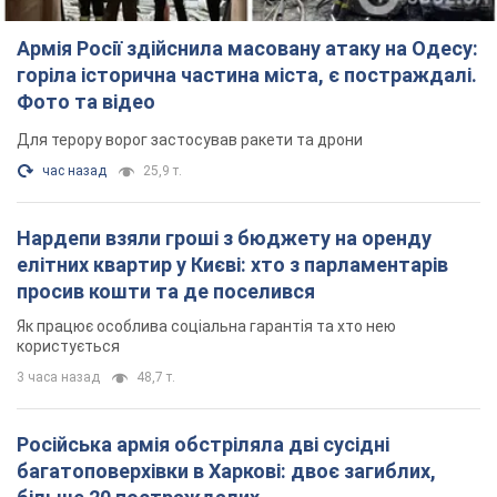
просив кошти та де поселився
Як працює особлива соціальна гарантія та хто нею
користується
3 часа назад
48,7 т.
Російська армія обстріляла дві сусідні
багатоповерхівки в Харкові: двоє загиблих,
більше 20 постраждалих
Ворог навмисно обстрілює житлові будинки
16 минут назад
2,6 т.