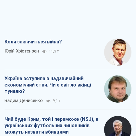
економічний стан. Чи є світло вкінці
тунелю?
Вадим Денисенко
9,1 т.
Чий буде Крим, той і переможе (NSJ), а
українських футбольних чиновників
можуть назвати вбивцями
Олександр Кірш
8,7 т.
Захід проспав загрозу: Росія може
перевірити НАТО війною
Леонід Невзлін
9,3 т.
Всі думки