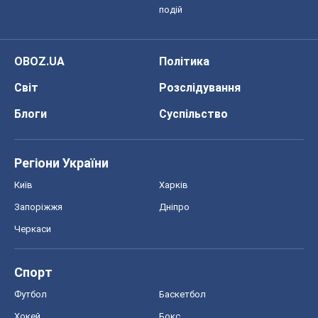
Київ
Харків
Запоріжжя
Дніпро
Черкаси
Спорт
Футбол
Баскетбол
Хокей
Бокс
Формула-1
Моя школа
ГДЗ
Підручники
Онлайн уроки
ДПА
ЗНО
НМТ
СНД посібники