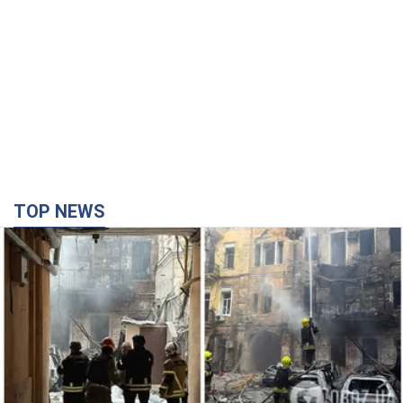
Армія Росії здійснила масовану атаку на Одесу:
горіла історична частина міста, є постраждалі.
Фото та відео
Для терору ворог застосував ракети та дрони
час назад
25,9 т.
Нардепи взяли гроші з бюджету на оренду
елітних квартир у Києві: хто з парламентарів