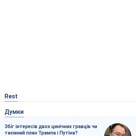
Rest
Думки
Збіг інтересів двох цинічних гравців чи
таємний план Трампа і Путіна?
Віктор Швець
14,3 т.
Мінськ готується до функціонування в
умовах масштабної воєнної кризи
Олександр Левченко
18,6 т.
Ні зброї, ні людей: як Лукашенко будує
нову армію