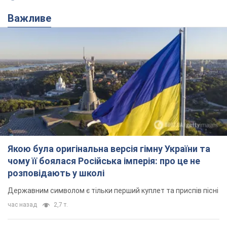
Якою була оригінальна версія гімну України та
чому її боялася Російська імперія: про це не
розповідають у школі
Державним символом є тільки перший куплет та приспів пісні
час назад
2,7 т.
Олександру Пономарьову – 53: що
відомо про трьох дітей секс-
символа 90-х та який вигляд вони
мають
За розвитком кар'єри артист не забував про
особисте щастя
6 часов назад
6,8 т.
У ПриватБанку розповіли, чи дійсні
долари 1996 року: чи приймають
обмінники та банки такі купюри