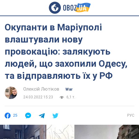
Окупанти в Маріуполі
влаштували нову
провокацію: залякують
людей, що захопили Одесу,
та відправляють їх у РФ
Олексій Лютіков
War
24.03.2022 15:23
6,1 т.
25
РУС