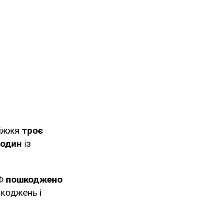
ріжжя
троє
один
із
РФ
пошкоджено
шкоджень і