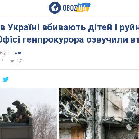
в Україні вбивають дітей і ру
Офісі генпрокурора озвучили в
ічук
War
12
1,7 т.