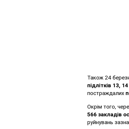
Також 24 берез
підлітків 13, 14
постраждалих
п
Окрім того, чер
566 закладів ос
руйнувань зазна