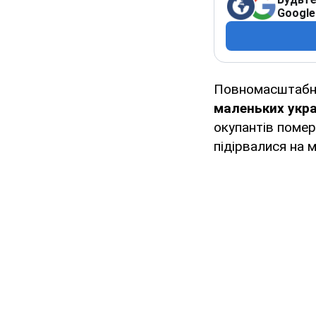
Google
Повномасштабне
маленьких укра
окупантів помер
підірвалися на мі