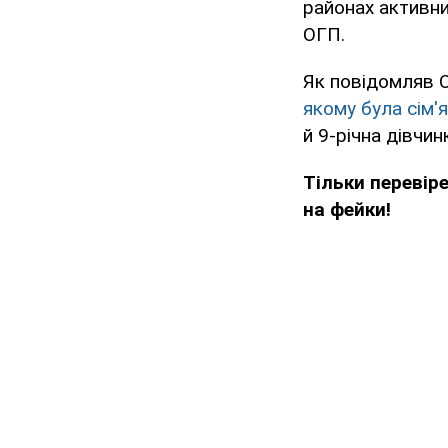
районах активни
ОГП.
Як повідомляв 
якому була сім'
й 9-річна дівчи
Тільки перевір
на фейки!