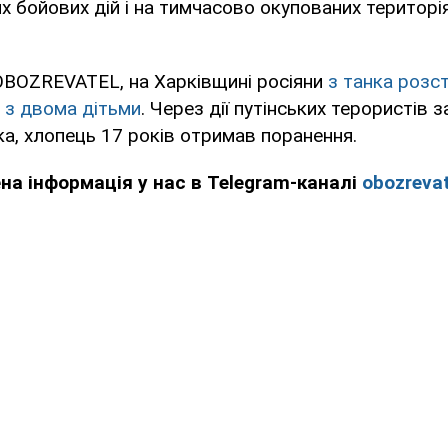
х бойових дій і на тимчасово окупованих територія
OBOZREVATEL, на Харківщині росіяни
з танка розст
я з двома дітьми
. Через дії путінських терористів 
нка, хлопець 17 років отримав поранення.
ена інформація у нас в Telegram-каналі
obozrevat