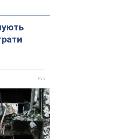
йнують
трати
РУС