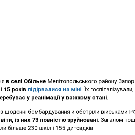
ня
в селі Обільне
Мелітопольського району Запо
 і 15 років
підірвалися на міні
. Їх госпіталізували,
еребуває у реанімації у важкому стані
.
ез щоденні бомбардування й обстріли військами 
віти, із них 73 повністю зруйновані
. Загалом по
ли більше 230 шкіл і 155 дитсадків.