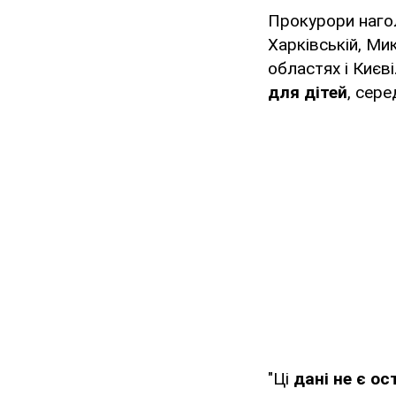
Прокурори нагол
Харківській, Мик
областях і Києв
для дітей
, сере
"Ці
дані не є о