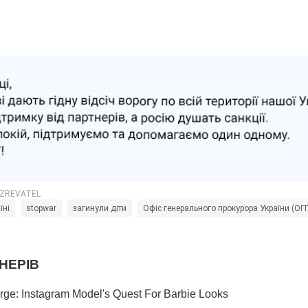
їні
stopwar
загинули діти
Офіс генерального прокурора України (ОГ