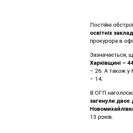
Постійні обстрі
освітніх заклад
прокурора в оф
Зазначається, 
Харківщині – 44
– 26. А також у 
– 14.
В ОГП наголоси
загинули двоє 
Новомихайлівк
13 років.