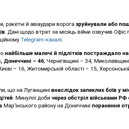
ли, ракетні й авіаудари ворога
зруйнували або пош
ів
. Дані щодо втрат за місяць війни озвучив Офіс
іційному
Telegram-каналі
.
що
найбільше малечі й підлітків постраждало на 
, Донеччині – 46
, Чернігівщині – 34, Миколаївщин
Києві – 16, Житомирській області – 15, Херсонській
ли, що на Луганщині
внаслідок запеклих боїв у мі
дітей
. Минулої доби
через обстріл військами РФ
а
Мар'їнського району на Донеччині
поранення о