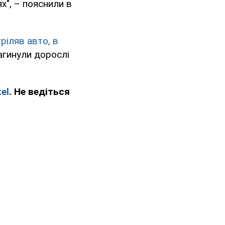
х", – пояснили в
ріляв авто, в
загинули дорослі
el
. Не ведіться