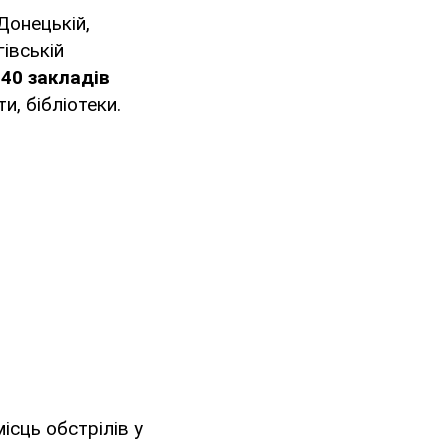
Донецькій,
гівській
40 закладів
и, бібліотеки.
ісць обстрілів у