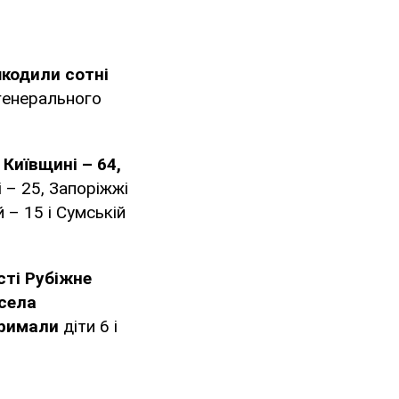
кодили сотні
 генерального
Київщині – 64,
і – 25, Запоріжжі
 – 15 і Сумській
сті Рубіжне
 села
тримали
діти 6 і