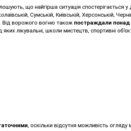
ошують, що найгірша ситуація спостерігається у 
олаївській, Сумській, Київській, Херсонській, Черні
і. Від ворожого вогню також
постраждали понад 
д яких лікувальні, школи мистецтв, спортивні об’єкт
статочними
, оскільки відсутня можливість огляду м