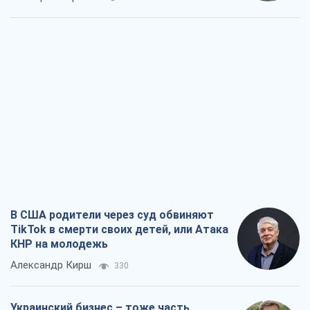
В США родители через суд обвиняют
TikTok в смерти своих детей, или Атака
КНР на молодежь
Александр Кирш
330
Украинский бизнес – тоже часть
обороноспособности страны. Не
отдавайте их рынок чужим
Алексей Давиденко
483
Способны ли российские удары по
бизнесу вызвать экономическую
катастрофу?