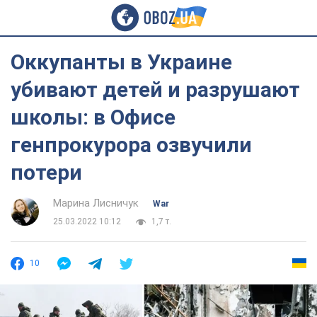
Оккупанты в Украине
убивают детей и разрушают
школы: в Офисе
генпрокурора озвучили
потери
Марина Лисничук
War
25.03.2022 10:12
1,7 т.
10