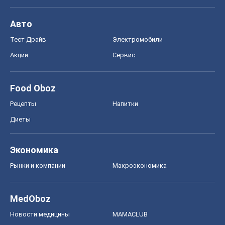
Рецепты
Напитки
Диеты
Экономика
Рынки и компании
Mакроэкономика
MedOboz
Новости медицины
MAMACLUB
Шоу
Афиша
Сплетни
Красота
Мода
Женский Журнал