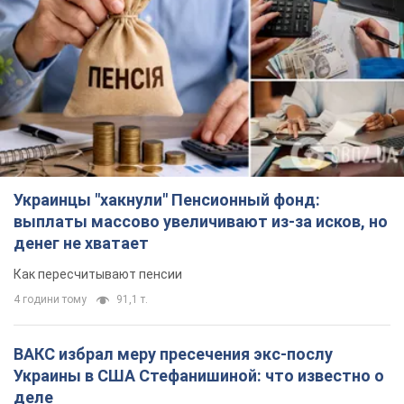
Украинцы "хакнули" Пенсионный фонд:
выплаты массово увеличивают из-за исков, но
денег не хватает
Как пересчитывают пенсии
4 години тому
91,1 т.
ВАКС избрал меру пресечения экс-послу
Украины в США Стефанишиной: что известно о
деле
Суд не полностью удовлетворил ходатайство прокуратуры
44 хвилини тому
2,9 т.
Россия атаковала судно под флагом Гвинеи-
Бисау в Чёрном море: есть погибший и
пострадавшие
Сухогруз был гражданским и перевозил украинскую пшеницу