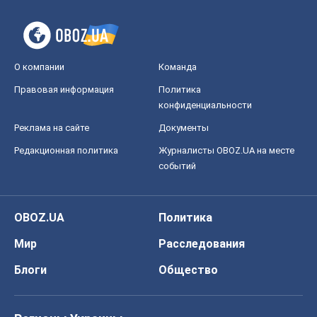
Редакционная политика
Журналисты OBOZ.UA на месте
событий
OBOZ.UA
Политика
Мир
Расследования
Блоги
Общество
Регионы Украины
Киев
Харьков
Запорожье
Днепр
Черкассы
Спорт
Футбол
Баскетбол