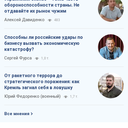
Сергей Фурса
1,0 т.
От ракетного террора до
стратегического поражения: как
Кремль загнал себя в ловушку
Юрий Федоренко (военный)
1,7 т.
Все мнения
О компании
Команда
Правовая информация
Политика
конфиденциальности
Реклама на сайте
Документы