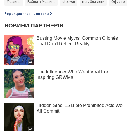
Украина
Война в Украине
stopwar
погибли дети
Офис генер
Редакционная политика