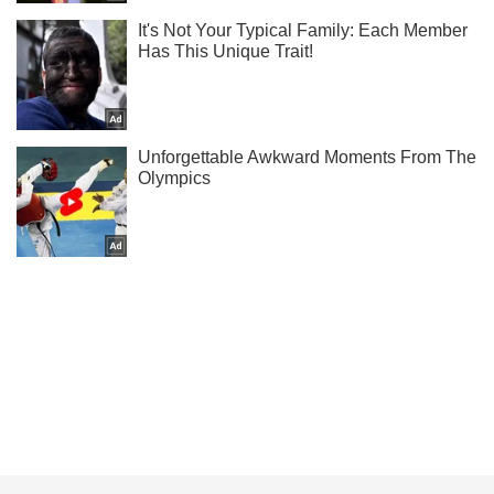
Подписывайся на наш Telegram . Получай только самое
важное!
Подписаться
Подписаться
Оккупанты в Украине...