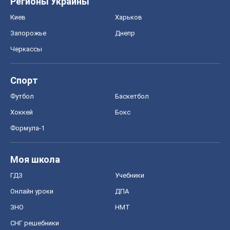
Хоккей
Бокс
Формула-1
Моя школа
ГДЗ
Учебники
Онлайн уроки
ДПА
ЗНО
НМТ
СНГ решебники
Авто
Тест Драйв
Электромобили
Акции
Сервис
Food Oboz