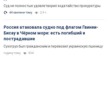
годину тому
834