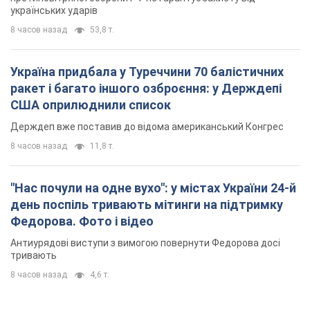
українських ударів
8 часов назад
53,8 т.
Україна придбала у Туреччини 70 балістичних
ракет і багато іншого озброєння: у Держдепі
США оприлюднили список
Держдеп вже поставив до відома американський Конгрес
8 часов назад
11,8 т.
"Нас почули на одне вухо": у містах України 24-й
день поспіль тривають мітинги на підтримку
Федорова. Фото і відео
Антиурядові виступи з вимогою повернути Федорова досі
тривають
8 часов назад
4,6 т.