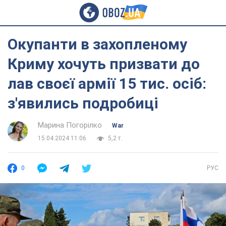
Окупанти в захопленому
Криму хочуть призвати до
лав своєї армії 15 тис. осіб:
з'явились подробиці
Марина Погорілко
War
15.04.2024 11:06
5,2 т.
0
РУС