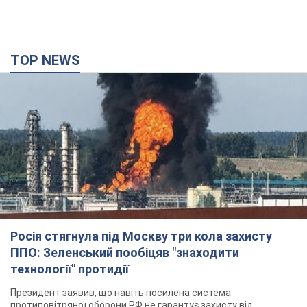
TOP NEWS
Росія стягнула під Москву три кола захисту
ППО: Зеленський пообіцяв "знаходити
технології" протидії
Президент заявив, що навіть посилена система
протиповітряної оборони РФ не гарантує захисту від