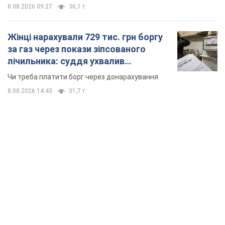
8.08.2026 09:27
36,1 т.
Жінці нарахували 729 тис. грн боргу
за газ через покази зіпсованого
лічильника: суддя ухвалив
неочікуване рішення
Чи треба платити борг через донарахування
8.08.2026 14:43
31,7 т.