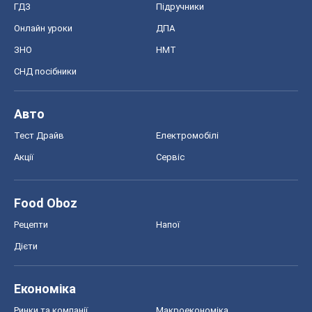
ГДЗ
Підручники
Онлайн уроки
ДПА
ЗНО
НМТ
СНД посібники
Авто
Тест Драйв
Електромобілі
Акції
Сервіс
Food Oboz
Рецепти
Напої
Дієти
Економіка
Ринки та компанії
Макроекономіка