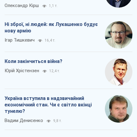
Олександр Кірш
1,1 т.
Ні зброї, ні людей: як Лукашенко будує
нову армію
Ігар Тишкевич
16,4 т.
Коли закінчиться війна?
Юрій Хрістензен
12,4 т.
Україна вступила в надзвичайний
економічний стан. Чи є світло вкінці
тунелю?
Вадим Денисенко
9,8 т.