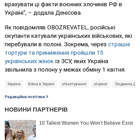
врахувати ці факти воєнних злочинів РФ в
Україні", – додала Денісова.
Як повідомляв OBOZREVATEL, російські
окупанти катували українських військових, які
перебували в полоні. Зокрема, через
страшні
тортури та приниження пройшли 15
українських жінок
із ЗСУ, яких Україна
звільнила з полону у межах обміну 1 квітня.
Україна
Війна в Україні
зґвалтування
stopwar
Людмила Ден
Редакційна політика