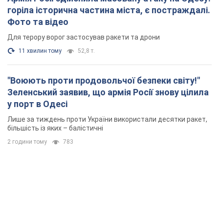
горіла історична частина міста, є постраждалі.
Фото та відео
Для терору ворог застосував ракети та дрони
11 хвилин тому
52,8 т.
"Воюють проти продовольчої безпеки світу!"
Зеленський заявив, що армія Росії знову цілила
у порт в Одесі
Лише за тиждень проти України використали десятки ракет,
більшість із яких – балістичні
2 години тому
783