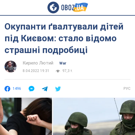
Окупанти ґвалтували дітей
під Києвом: стало відомо
страшні подробиці
Кирило Лютий
War
8.04.2022 19:31
97,3 т.
1496
РУС