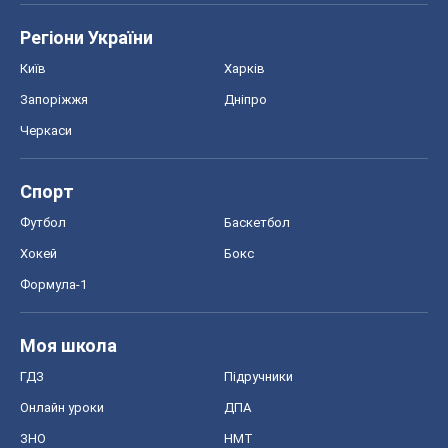
Регіони України
Київ
Харків
Запоріжжя
Дніпро
Черкаси
Спорт
Футбол
Баскетбол
Хокей
Бокс
Формула-1
Моя школа
ГДЗ
Підручники
Онлайн уроки
ДПА
ЗНО
НМТ