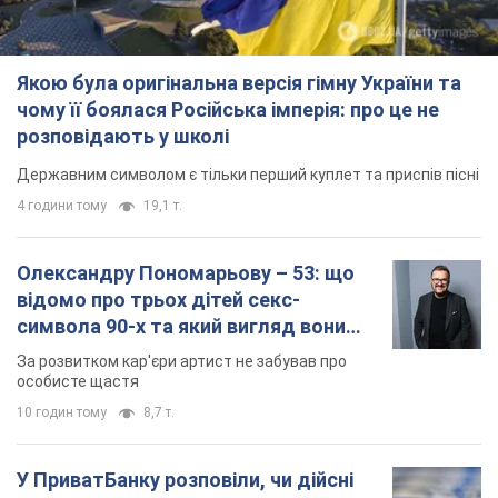
Якою була оригінальна версія гімну України та
чому її боялася Російська імперія: про це не
розповідають у школі
Державним символом є тільки перший куплет та приспів пісні
4 години тому
19,1 т.
Олександру Пономарьову – 53: що
відомо про трьох дітей секс-
символа 90-х та який вигляд вони
мають
За розвитком кар'єри артист не забував про
особисте щастя
10 годин тому
8,7 т.
У ПриватБанку розповіли, чи дійсні