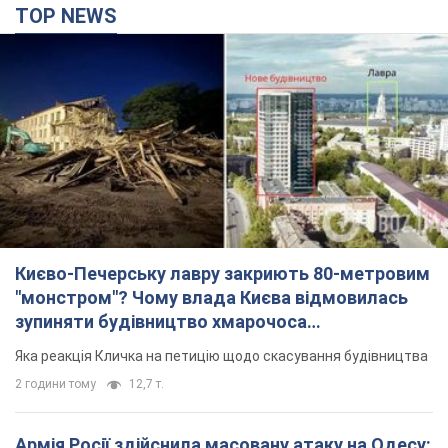
TOP NEWS
Києво-Печерську лавру закриють 80-метровим
"монстром"? Чому влада Києва відмовилась
зупиняти будівництво хмарочоса
"московського вірянина"
Яка реакція Кличка на петицію щодо скасування будівництва
2 години тому
12,7 т.
Армія Росії здійснила масовану атаку на Одесу: