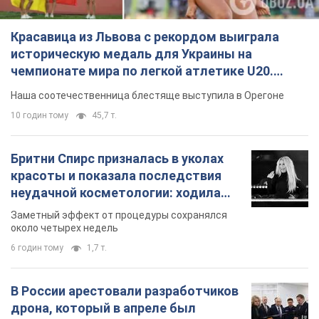
Красавица из Львова с рекордом выиграла
историческую медаль для Украины на
чемпионате мира по легкой атлетике U20.
Видео
Наша соотечественница блестяще выступила в Орегоне
10 годин тому
45,7 т.
Бритни Спирс призналась в уколах
красоты и показала последствия
неудачной косметологии: ходила
так почти месяц
Заметный эффект от процедуры сохранялся
около четырех недель
6 годин тому
1,7 т.
В России арестовали разработчиков
дрона, который в апреле был