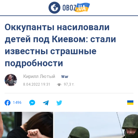
Оккупанты насиловали
детей под Киевом: стали
известны страшные
подробности
Кирилл Лютый
War
8.04.2022 19:31
97,3 т.
1496