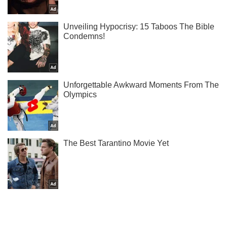
Підпишись на Telegram-канал і подивись, що відбудеться
далі!