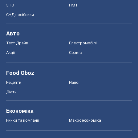
Food Oboz
Рецепти
Напої
Дієти
Економіка
Ринки та компанії
Макроекономіка
MedOboz
Новини медицини
MAMACLUB
Шоу
Афіша
Плітки
Краса
Мода