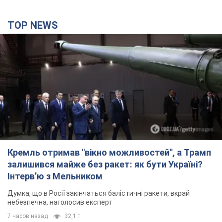
Кремль отримав "вікно можливостей", а Трамп
залишився майже без ракет: як бути Україні?
Інтерв’ю з Мельником
Думка, що в Росії закінчаться балістичні ракети, вкрай
небезпечна, наголосив експерт
7 часов назад
32,1 т.
Україна має домовленості на щомісячну
поставку ракет до Patriot від США: Зеленський
розкрив подробиці
Київ також веде активні переговори з європейськими
партнерами
5 часов назад
35,2 т.