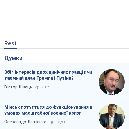
Думки
Збіг інтересів двох цинічних гравців чи
таємний план Трампа і Путіна?
Віктор Швець
8,1 т.
Мінськ готується до функціонування в
умовах масштабної воєнної кризи
Олександр Левченко
13,9 т.
Ні зброї, ні людей: як Лукашенко будує
нову армію
Ігар Тишкевич
11,2 т.