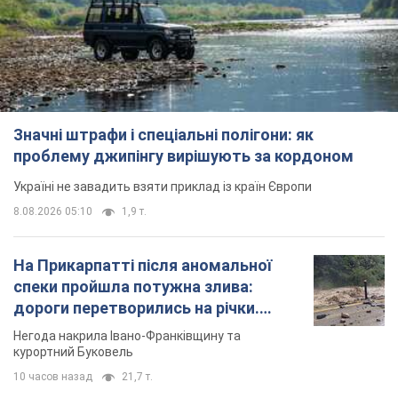
Україні не завадить взяти приклад із країн Європи
8.08.2026 05:10
1,9 т.
На Прикарпатті після аномальної
спеки пройшла потужна злива:
дороги перетворились на річки.
Відео
Негода накрила Івано-Франківщину та
курортний Буковель
10 часов назад
21,7 т.
Жінці нарахували 729 тис. грн боргу
за газ через покази зіпсованого
лічильника: суддя ухвалив
неочікуване рішення
Чи треба платити борг через донарахування
5 часов назад
30,5 т.