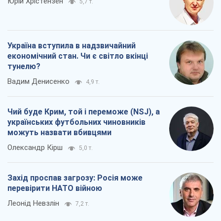
Чий буде Крим, той і переможе (NSJ), а
українських футбольних чиновників
можуть назвати вбивцями
Олександр Кірш
5,0 т.
Захід проспав загрозу: Росія може
перевірити НАТО війною
Леонід Невзлін
7,2 т.
Всі думки
Про компанію
Команда