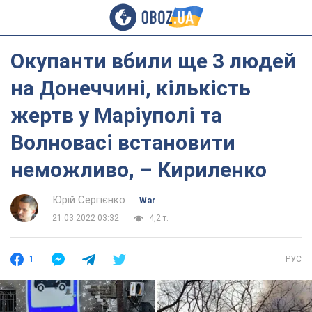
Окупанти вбили ще 3 людей
на Донеччині, кількість
жертв у Маріуполі та
Волновасі встановити
неможливо, – Кириленко
Юрій Сергієнко
War
21.03.2022 03:32
4,2 т.
1
РУС