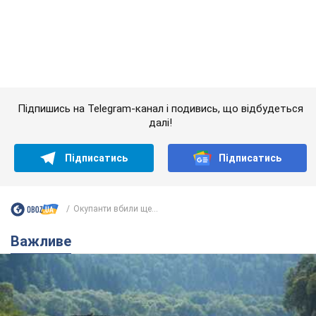
Підписатись
Підписатись
Окупанти вбили ще...
Важливе
Значні штрафи і спеціальні полігони: як
проблему джипінгу вирішують за кордоном