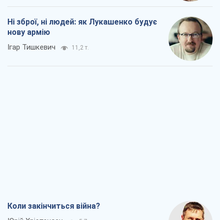
Коли закінчиться війна?
Юрій Хрістензен
5,7 т.
Україна вступила в надзвичайний
економічний стан. Чи є світло вкінці
тунелю?
Вадим Денисенко
4,9 т.