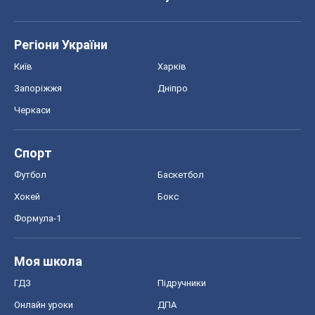
Спорт
Футбол
Баскетбол
Хокей
Бокс
Формула-1
Моя школа
ГДЗ
Підручники
Онлайн уроки
ДПА
ЗНО
НМТ
СНД посібники
Авто
Тест Драйв
Електромобілі
Акції
Сервіс