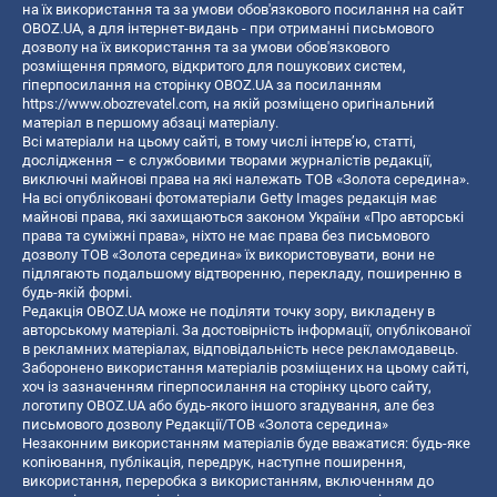
на їх використання та за умови обов'язкового посилання на сайт
OBOZ.UA, а для інтернет-видань - при отриманні письмового
дозволу на їх використання та за умови обов'язкового
розміщення прямого, відкритого для пошукових систем,
гіперпосилання на сторінку OBOZ.UA за посиланням
https://www.obozrevatel.com
, на якій розміщено оригінальний
матеріал в першому абзаці матеріалу.
Всі матеріали на цьому сайті, в тому числі інтерв’ю, статті,
дослідження – є службовими творами журналістів редакції,
виключні майнові права на які належать ТОВ «Золота середина».
На всі опубліковані фотоматеріали Getty Images редакція має
майнові права, які захищаються законом України «Про авторські
права та суміжні права», ніхто не має права без письмового
дозволу ТОВ «Золота середина» їх використовувати, вони не
підлягають подальшому відтворенню, перекладу, поширенню в
будь-якій формі.
Редакція OBOZ.UA може не поділяти точку зору, викладену в
авторському матеріалі. За достовірність інформації, опублікованої
в рекламних матеріалах, відповідальність несе рекламодавець.
Заборонено використання матеріалів розміщених на цьому сайті,
хоч із зазначенням гіперпосилання на сторінку цього сайту,
логотипу OBOZ.UA або будь-якого іншого згадування, але без
письмового дозволу Редакції/ТОВ «Золота середина»
Незаконним використанням матеріалів буде вважатися: будь-яке
копiювання, публiкацiя, передрук, наступне поширення,
використання, переробка з використанням, включенням до