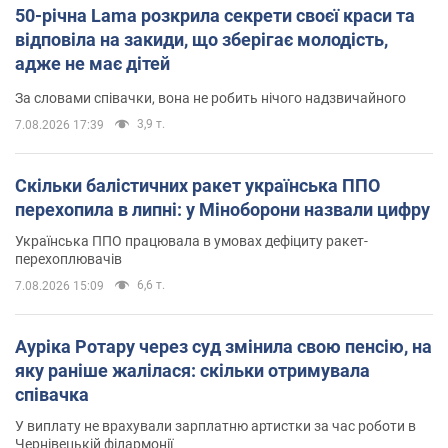
50-річна Lama розкрила секрети своєї краси та
відповіла на закиди, що зберігає молодість,
адже не має дітей
За словами співачки, вона не робить нічого надзвичайного
3,9 т.
7.08.2026 17:39
Скільки балістичних ракет українська ППО
перехопила в липні: у Міноборони назвали цифру
Українська ППО працювала в умовах дефіциту ракет-
перехоплювачів
6,6 т.
7.08.2026 15:09
Ауріка Ротару через суд змінила свою пенсію, на
яку раніше жалілася: скільки отримувала
співачка
У виплату не врахували зарплатню артистки за час роботи в
Чернівецькій філармонії