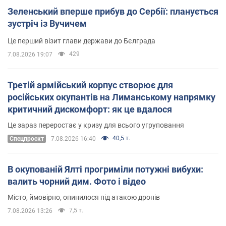
Зеленський вперше прибув до Сербії: планується
зустріч із Вучичем
Це перший візит глави держави до Бєлграда
429
7.08.2026 19:07
Третій армійський корпус створює для
російських окупантів на Лиманському напрямку
критичний дискомфорт: як це вдалося
Це зараз переростає у кризу для всього угруповання
40,5 т.
Cпецпроєкт
7.08.2026 16:40
В окупованій Ялті прогриміли потужні вибухи:
валить чорний дим. Фото і відео
Місто, ймовірно, опинилося під атакою дронів
7,5 т.
7.08.2026 13:26