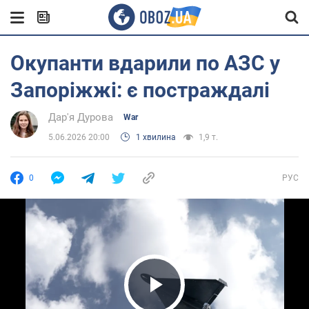
Окупанти вдарили по АЗС у
Запоріжжі: є постраждалі
Дар'я Дурова
War
5.06.2026 20:00
1 хвилина
1,9 т.
0
РУС