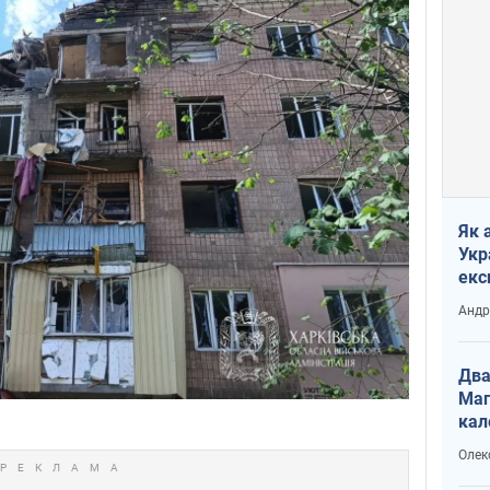
Як 
Укр
екс
наф
Андр
Два
Маг
кал
Олек