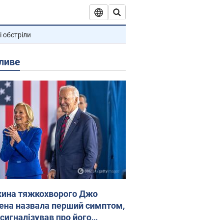
і обстріли
ливе
ина тяжкохворого Джо
ена назвала перший симптом,
 сигналізував про його