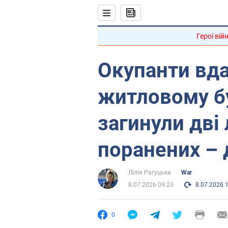
Герої вій
Окупанти вд
житловому бу
загинули дві
поранених – 
Лілія Рагуцька
War
8.07.2026 09:23
8.07.2026 
0