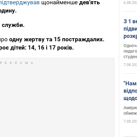
підтверджував
щонайменше
дев'ять
6.08.20
юдину.
З 1 
 служби.
підв
розк
про
одну жертву та 15 постраждалих.
Одноч
роє дітей: 14, 16 і 17 років.
педаго
студен
7.08.20
"Нам
відп
щодо
Patri
Америк
обмеж
7.08.20