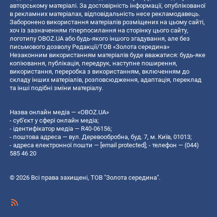
авторському матеріалі. За достовірність інформації, опублікованої
в рекламних матеріалах, відповідальність несе рекламодавець.
Заборонено використання матеріалів розміщених на цьому сайті,
хоч із зазначенням гіперпосилання на сторінку цього сайту,
логотипу OBOZ.UA або будь-якого іншого згадування, але без
письмового дозволу Редакції/ТОВ «Золота середина»
Незаконним використанням матеріалів буде вважатися: будь-яке
копiювання, публiкацiя, передрук, наступне поширення,
використання, переробка з використанням, включенням до
складу інших матеріалів, розповсюдження, адаптація, переклад
та інші подібні зміни матеріалу.
Назва онлайн медіа — «OBOZ.UA»
- суб'єкт у сфері онлайн медіа;
- ідентифікатор медіа — R40-06156;
- поштова адреса — вул. Деревообробна, буд. 7, м. Київ, 01013;
- адреса електронної пошти —
[email protected]
; - телефон — (044)
585 46 20
© 2026 Всі права захищені, ТОВ "Золота середина".