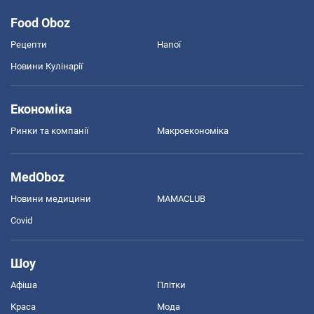
Food Oboz
Рецепти
Напої
Новини Кулінарії
Економіка
Ринки та компанії
Макроекономіка
MedOboz
Новини медицини
MAMACLUB
Covid
Шоу
Афіша
Плітки
Краса
Мода