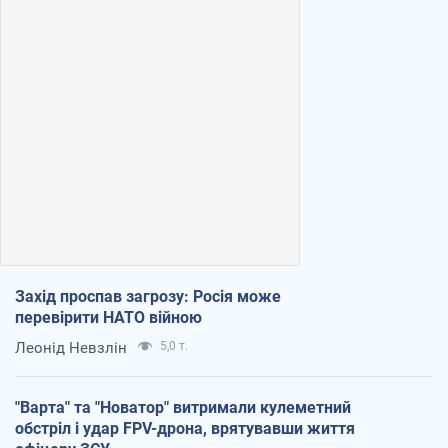
Захід проспав загрозу: Росія може
перевірити НАТО війною
Леонід Невзлін
5,0 т.
"Варта" та "Новатор" витримали кулеметний
обстріл і удар FPV-дрона, врятувавши життя