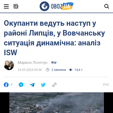
Окупанти ведуть наступ у
районі Липців, у Вовчанську
ситуація динамічна: аналіз
ISW
Марина Ліснічук
War
23.05.2024 05:56
2 хвилини
14,4 т.
7
РУС