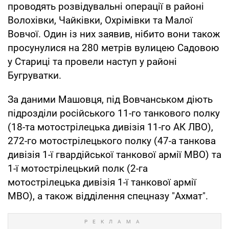
проводять розвідувальні операції в районі
Волохівки, Чайківки, Охрімівки та Малої
Вовчої. Один із них заявив, нібито вони також
просунулися на 280 метрів вулицею Садовою
у Стариці та провели наступ у районі
Бугруватки.
За даними Машовця, під Вовчанськом діють
підрозділи російського 11-го танкового полку
(18-та мотострілецька дивізія 11-го АК ЛВО),
272-го мотострілецького полку (47-а танкова
дивізія 1-ї гвардійської танкової армії МВО) та
1-ї мотострілецький полк (2-га
мотострілецька дивізія 1-ї танкової армії
МВО), а також відділення спецназу "Ахмат".