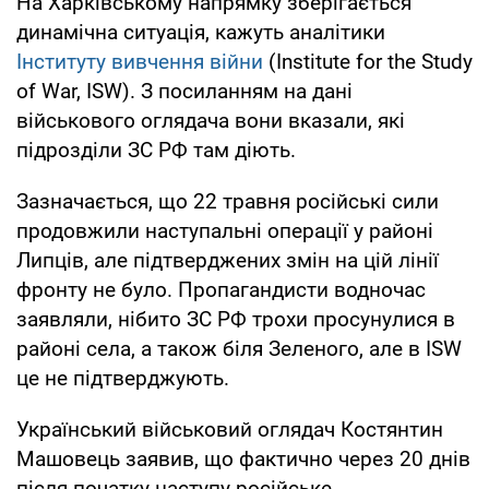
На Харківському напрямку зберігається
динамічна ситуація, кажуть аналітики
Інституту вивчення війни
(Institute for the Study
of War, ISW). З посиланням на дані
військового оглядача вони вказали, які
підрозділи ЗС РФ там діють.
Зазначається, що 22 травня російські сили
продовжили наступальні операції у районі
Липців, але підтверджених змін на цій лінії
фронту не було. Пропагандисти водночас
заявляли, нібито ЗС РФ трохи просунулися в
районі села, а також біля Зеленого, але в ISW
це не підтверджують.
Український військовий оглядач Костянтин
Машовець заявив, що фактично через 20 днів
після початку наступу російське