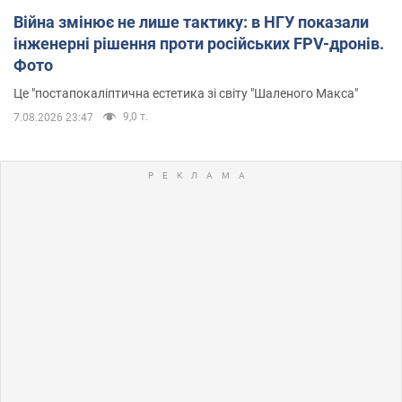
Війна змінює не лише тактику: в НГУ показали
інженерні рішення проти російських FPV-дронів.
Фото
Це "постапокаліптична естетика зі світу "Шаленого Макса"
9,0 т.
7.08.2026 23:47