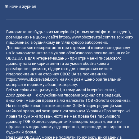
Жіночий журнал
Використання будь-яких матеріалів ( в тому числі фото- та відео-),
розміщених на цьому сайті
https://www.obozrevatel.com
та всіх його
піддоменах, в будь-якому вигляді суворо заборонено.
Дозволяється використання при отриманні письмового дозволу
на їх використання та за умови обов'язкового посилання на сайт
OBOZ.UA, а для інтернет-видань - при отриманні письмового
дозволу на їх використання та за умови обов'язкового
розміщення прямого, відкритого для пошукових систем,
гіперпосилання на сторінку OBOZ.UA за посиланням
https://www.obozrevatel.com
, на якій розміщено оригінальний
матеріал в першому абзаці матеріалу.
Всі матеріали на цьому сайті, в тому числі інтерв’ю, статті,
дослідження – є службовими творами журналістів редакції,
виключні майнові права на які належать ТОВ «Золота середина».
На всі опубліковані фотоматеріали Getty Images редакція має
майнові права, які захищаються законом України «Про авторські
права та суміжні права», ніхто не має права без письмового
дозволу ТОВ «Золота середина» їх використовувати, вони не
підлягають подальшому відтворенню, перекладу, поширенню в
будь-якій формі.
Редакція OBOZ.UA може не поділяти точку зору, викладену в