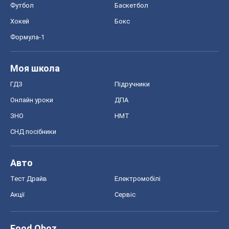
Тест Драйв
Електромобілі
Акції
Сервіс
Food Oboz
Рецепти
Напої
Дієти
Економіка
Ринки та компанії
Макроекономіка
MedOboz
Новини медицини
MAMACLUB
Шоу