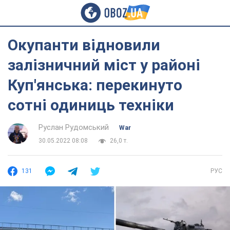
Окупанти відновили
залізничний міст у районі
Куп'янська: перекинуто
сотні одиниць техніки
Руслан Рудомський
War
30.05.2022 08:08
26,0 т.
131
РУС