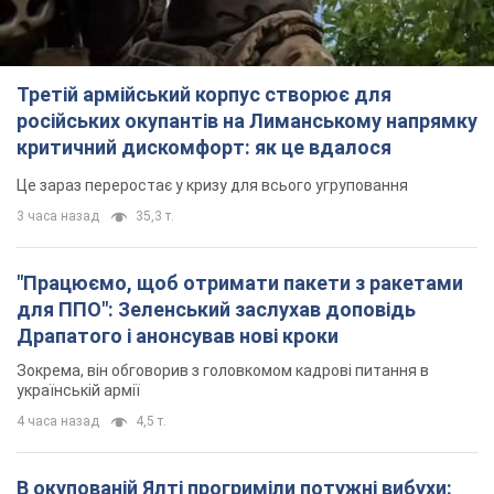
Зокрема, він обговорив з головкомом кадрові питання в
українській армії
4 часа назад
4,5 т.
В окупованій Ялті прогриміли потужні вибухи:
валить чорний дим. Фото і відео
Місто, ймовірно, опинилося під атакою дронів
6 часов назад
7,2 т.