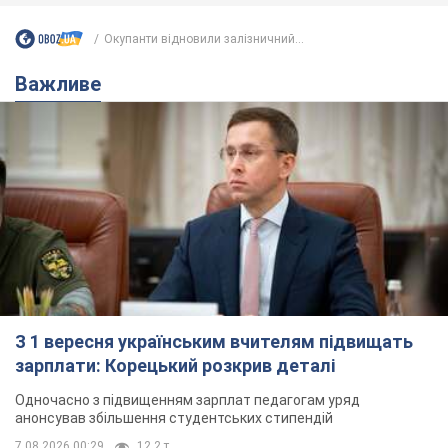
З 1 вересня українським вчителям підвищать
зарплати: Корецький розкрив деталі
Одночасно з підвищенням зарплат педагогам уряд
анонсував збільшення студентських стипендій
7.08.2026 00:29
12,2 т.
Скільки балістичних ракет
українська ППО перехопила в липні: у
Міноборони назвали цифру
Українська ППО працювала в умовах дефіциту
ракет-перехоплювачів
4 часа назад
6,5 т.
Ауріка Ротару через суд змінила
свою пенсію, на яку раніше
жалілася: скільки отримувала
співачка