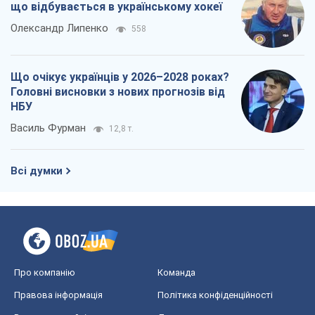
Про компанію
Команда
Правова інформація
Політика конфіденційності
Реклама на сайті
Документи
Редакційна політика
Журналісти OBOZ.UA на місці
подій
OBOZ.UA
Політика
Світ
Розслідування
Блоги
Суспільство
Регіони України
Київ
Харків