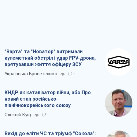
новий етап російсько-
північнокорейського союзу
Олексій Кущ
1,5 т.
Вихід до еліти ЧС та тріумф "Сокола":
що відбувається в українському хокеї
Олександр Липенко
558
Що очікує українців у 2026–2028 роках?
Головні висновки з нових прогнозів від
НБУ
Василь Фурман
12,8 т.
Всі думки