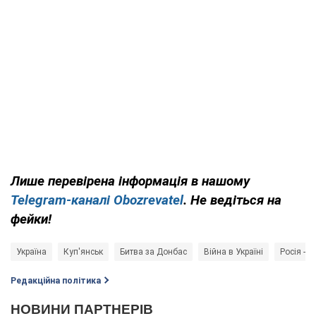
Лише перевірена інформація в нашому
Telegram-каналі Obozrevatel
. Не ведіться на
фейки!
Україна
Куп'янськ
Битва за Донбас
Війна в Україні
Росія - к
Редакційна політика