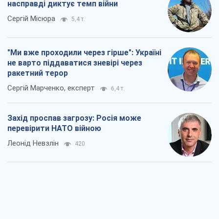
"Варта" та "Новатор" витримали
кулеметний обстріл і удар FPV-дрона,
врятувавши життя офіцеру ЗСУ
Українська Бронетехніка
1,2 т.
КНДР як каталізатор війни, або Про