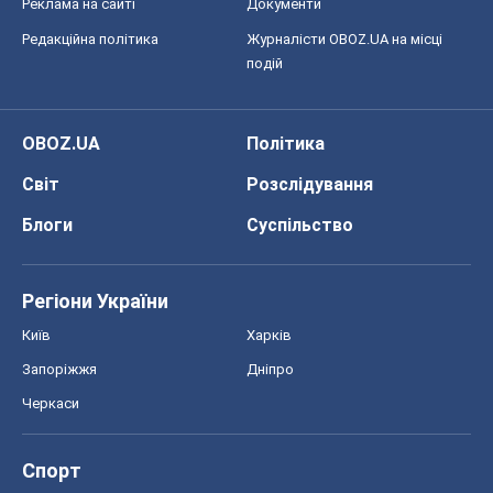
Запоріжжя
Дніпро
Черкаси
Спорт
Футбол
Баскетбол
Хокей
Бокс
Формула-1
Моя школа
ГДЗ
Підручники
Онлайн уроки
ДПА
ЗНО
НМТ
СНД посібники
Авто