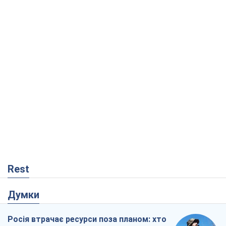
Rest
Думки
Росія втрачає ресурси поза планом: хто
насправді диктує темп війни
Сергій Місюра
5,4 т.
"Ми вже проходили через гірше": Україні
не варто піддаватися зневірі через
ракетний терор
Сергій Марченко, експерт
6,4 т.
Захід проспав загрозу: Росія може
перевірити НАТО війною
Леонід Невзлін
420