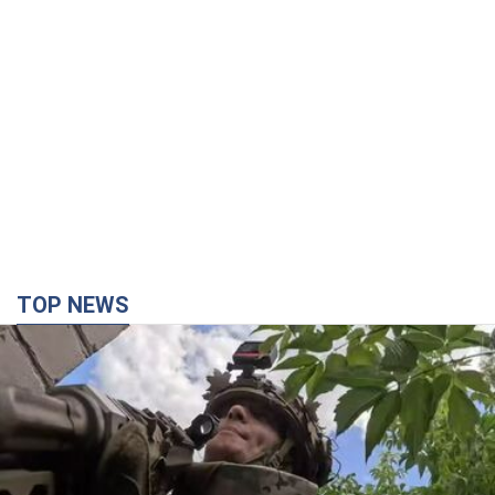
Третій армійський корпус створює для
російських окупантів на Лиманському напрямку
критичний дискомфорт: як це вдалося
Це зараз переростає у кризу для всього угруповання
3 часа назад
35,3 т.
"Працюємо, щоб отримати пакети з ракетами
для ППО": Зеленський заслухав доповідь
Драпатого і анонсував нові кроки