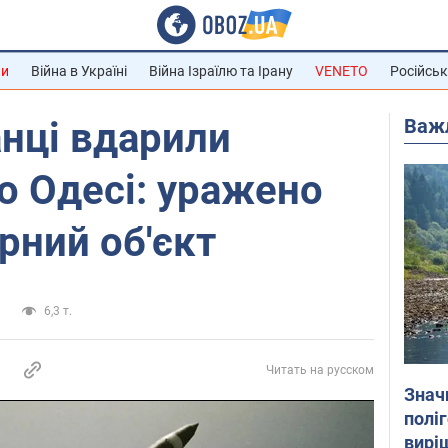
ни
Війна в Україні
Війна Ізраїлю та Ірану
VENETO
Російськ
Важ
нці вдарили
о Одесі: уражено
рний об'єкт
а
6,3 т.
Читать на русском
Знач
полі
вирі