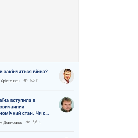
и закінчиться війна?
6,5 т.
 Хрістензен
аїна вступила в
звичайний
номічний стан. Чи є
тло вкінці тунелю?
5,6 т.
м Денисенко