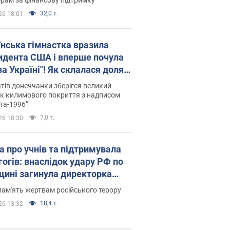
32,0 т.
26 18:01
їнська гімнастка вразила
идента США і вперше почула
а Україні"! Як склалася доля
паєвої, яка 30 років тому
тів донеччанки зберігся великий
ала "золото" Олімпіади
к килимового покриття з надписом
та-1996"
7,0 т.
26 18:30
а про учнів та підтримувала
гогів: внаслідок удару РФ по
щині загинула директорка
ького ліцею, її чоловік та онук
пам'ять жертвам російського терору
18,4 т.
26 13:32