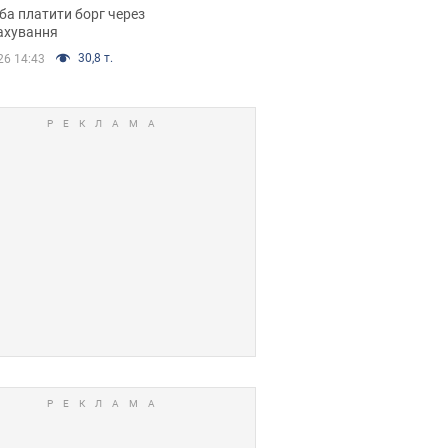
я ухвалив
ба платити борг через
ікуване рішення
ахування
30,8 т.
26 14:43