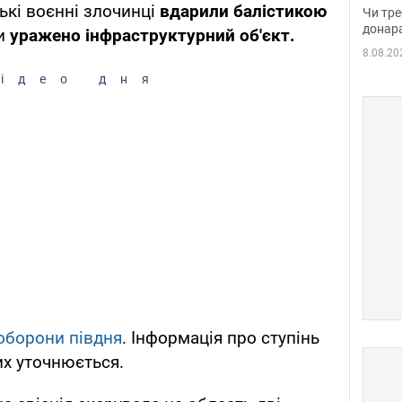
судд
ські воєнні злочинці
вдарили балістикою
Чи тре
неоч
донар
ки
уражено інфраструктурний об'єкт.
8.08.20
ідео дня
оборони півдня
. Інформація про ступінь
х уточнюється.