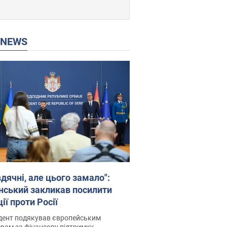
P NEWS
дячні, але цього замало":
нський закликав посилити
ії проти Росії
дент подякував європейським
рам за фінансову підтримку