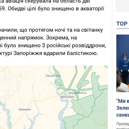
жа авіація скерувала на область дві
59. Обидві цілі було знищено в акваторії
TO
ачили, що протягом ночі та на світанку
денний напрямок. Зокрема, на
 було знищено 3 російські розвіддрони,
ктурі Запоріжжя вдарили балістикою.
"Ми в
Зеле
санкц
Прези
партне