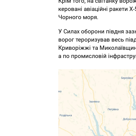
Крім того, на світанку воро
керовані авіаційні ракети Х-
Чорного моря.
У Силах оборони півдня зазн
ворог тероризував весь пів
Криворіжжі та Миколаївщині
а по промисловій інфрастру