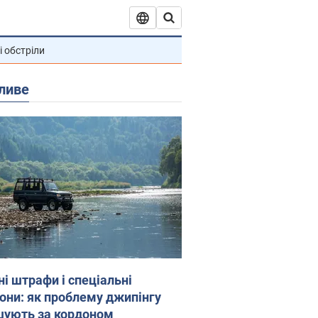
і обстріли
ливе
ні штрафи і спеціальні
гони: як проблему джипінгу
шують за кордоном