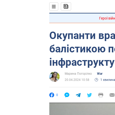
Герої вій
Окупанти вра
балістикою п
інфраструкту
Марина Погорілко
War
20.04.2024 10:58
1 хвилин
0