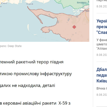
8.08.20
Укра
през
"Слав
Подко
У фана
вигр
шмато
"Атлан
8.08.20
Дбал
педа
Київ
київс
Вічна 
8.08.20