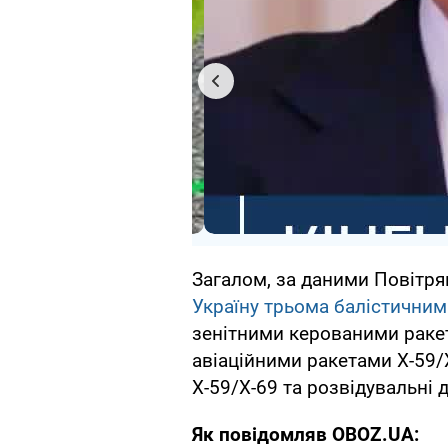
Загалом, за даними Повітрян
Україну трьома балістичним
зенітними керованими раке
авіаційними ракетами Х-59/
Х-59/Х-69 та розвідувальні 
Як повідомляв OBOZ.UA: