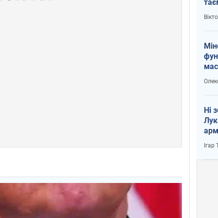
тає
і Пу
Вікт
Мін
фун
мас
Олек
Ні 
Лук
арм
Ігар