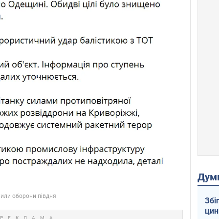
Дум
Збі
цин