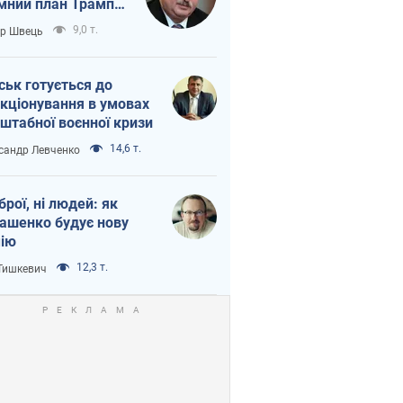
мний план Трампа
тіна?
9,0 т.
ор Швець
ськ готується до
кціонування в умовах
штабної воєнної кризи
14,6 т.
сандр Левченко
зброї, ні людей: як
ашенко будує нову
ію
12,3 т.
 Тишкевич