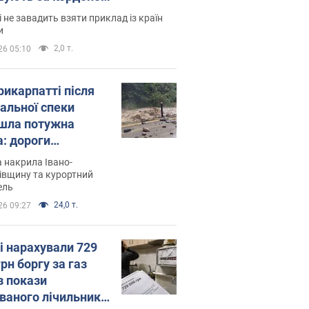
і не завадить взяти приклад із країн
и
2,0 т.
26 05:10
рикарпатті після
альної спеки
шла потужна
а: дороги
творились на
 накрила Івано-
. Відео
івщину та курортний
ель
24,0 т.
26 09:27
і нарахували 729
грн боргу за газ
з покази
ованого лічильника: