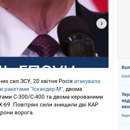
Кол
Юрій
их сил ЗСУ, 20 квітня Росія
атакувала
и ракетами "Іскандер-М",
двома
Укр
тами С-300/С-400 та двома керованими
над
Х-69. Повітряні сили знищили дві КАР
еко
дрони ворога.
сві
Вади