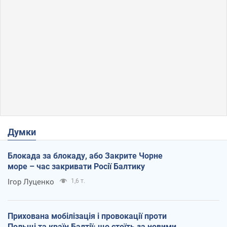
Думки
Блокада за блокаду, або Закрите Чорне
море – час закривати Росії Балтику
Ігор Луценко
1,6 т.
Прихована мобілізація і провокації проти
Польщі та країн Балтії: що стоїть за новими