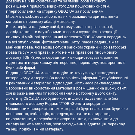
дозволу на їх використання та за умови обов'язкового
розміщення прямого, відкритого для пошукових систем,
гіперпосилання на сторінку OBOZ.UA за посиланням
https://www.obozrevatel.com
, на якій розміщено оригінальний
матеріал в першому абзаці матеріалу.
Всі матеріали на цьому сайті, в тому числі інтерв’ю, статті,
дослідження – є службовими творами журналістів редакції,
виключні майнові права на які належать ТОВ «Золота середина».
На всі опубліковані фотоматеріали Getty Images редакція має
майнові права, які захищаються законом України «Про авторські
права та суміжні права», ніхто не має права без письмового
дозволу ТОВ «Золота середина» їх використовувати, вони не
підлягають подальшому відтворенню, перекладу, поширенню в
будь-якій формі.
Редакція OBOZ.UA може не поділяти точку зору, викладену в
авторському матеріалі. За достовірність інформації, опублікованої
в рекламних матеріалах, відповідальність несе рекламодавець.
Заборонено використання матеріалів розміщених на цьому сайті,
хоч із зазначенням гіперпосилання на сторінку цього сайту,
логотипу OBOZ.UA або будь-якого іншого згадування, але без
письмового дозволу Редакції/ТОВ «Золота середина»
Незаконним використанням матеріалів буде вважатися: будь-яке
копiювання, публiкацiя, передрук, наступне поширення,
використання, переробка з використанням, включенням до
складу інших матеріалів, розповсюдження, адаптація, переклад
та інші подібні зміни матеріалу.