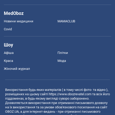
MedOboz
Новини медицини
MAMACLUB
Covid
Шоу
Афіша
Плітки
Краса
Мода
Жіночий журнал
Використання будь-яких матеріалів ( в тому числі фото- та відео-),
розміщених на цьому сайті
https://www.obozrevatel.com
та всіх його
піддоменах, в будь-якому вигляді суворо заборонено.
Дозволяється використання при отриманні письмового дозволу
на їх використання та за умови обов'язкового посилання на сайт
OBOZ.UA, а для інтернет-видань - при отриманні письмового