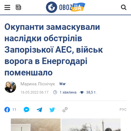
Окупанти замаскували
наслідки обстрілів
Запорізької АЕС, військ
ворога в Енергодарі
поменшало
Марина Ліснічук
War
16.05.2022 06:17
1 хвилина
38,5 т.
11
РУС