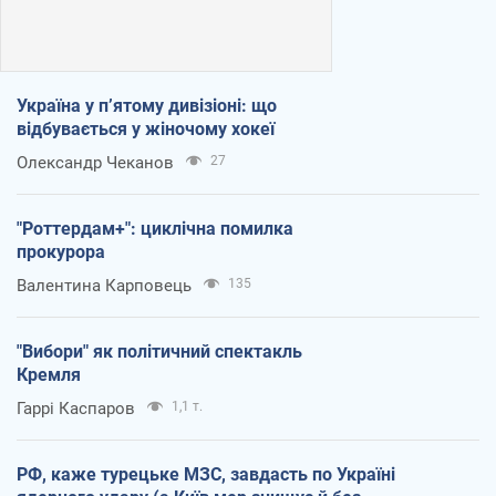
Україна у п’ятому дивізіоні: що
відбувається у жіночому хокеї
Олександр Чеканов
27
"Роттердам+": циклічна помилка
прокурора
Валентина Карповець
135
"Вибори" як політичний спектакль
Кремля
Гаррі Каспаров
1,1 т.
РФ, каже турецьке МЗС, завдасть по Україні