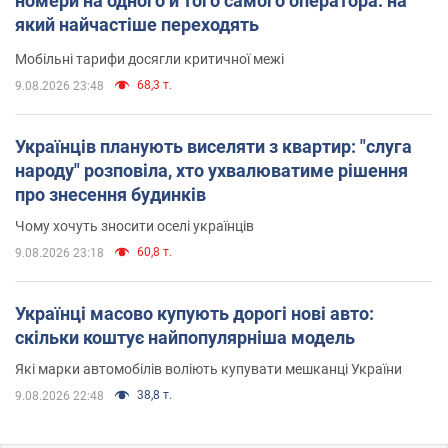
номери на одного й того самого оператора: на
який найчастіше переходять
Мобільні тарифи досягли критичної межі
68,3 т.
9.08.2026 23:48
Українців планують виселяти з квартир: "слуга
народу" розповіла, хто ухвалюватиме рішення
про знесення будинків
Чому хочуть зносити оселі українців
60,8 т.
9.08.2026 23:18
Українці масово купують дорогі нові авто:
скільки коштує найпопулярніша модель
Які марки автомобілів воліють купувати мешканці України
38,8 т.
9.08.2026 22:48