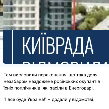
Там висловили переконання, що така доля
незабаром наздожене російських окупантів і
їхніх поплічників, які засіли в Енергодарі.
"І все буде Україна!" – додали у відомстві.