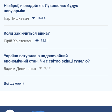
Ні зброї, ні людей: як Лукашенко будує
нову армію
Ігар Тишкевич
16,3 т.
Коли закінчиться війна?
Юрій Хрістензен
12,3 т.
Україна вступила в надзвичайний
економічний стан. Чи є світло вкінці тунелю?
Вадим Денисенко
9,8 т.
Всі думки