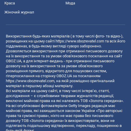
Краса
Мода
Жіночий журнал
Використання будь-яких матеріалів ( в тому числі фото- та відео-),
розміщених на цьому сайті
https://www.obozrevatel.com
та всіх його
піддоменах, в будь-якому вигляді суворо заборонено.
Дозволяється використання при отриманні письмового дозволу
на їх використання та за умови обов'язкового посилання на сайт
OBOZ.UA, а для інтернет-видань - при отриманні письмового
дозволу на їх використання та за умови обов'язкового
розміщення прямого, відкритого для пошукових систем,
гіперпосилання на сторінку OBOZ.UA за посиланням
https://www.obozrevatel.com
, на якій розміщено оригінальний
матеріал в першому абзаці матеріалу.
Всі матеріали на цьому сайті, в тому числі інтерв’ю, статті,
дослідження – є службовими творами журналістів редакції,
виключні майнові права на які належать ТОВ «Золота середина».
На всі опубліковані фотоматеріали Getty Images редакція має
майнові права, які захищаються законом України «Про авторські
права та суміжні права», ніхто не має права без письмового
дозволу ТОВ «Золота середина» їх використовувати, вони не
підлягають подальшому відтворенню, перекладу, поширенню в
будь-якій формі.