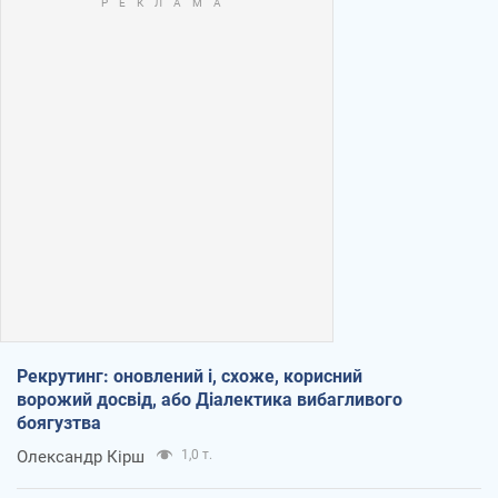
Рекрутинг: оновлений і, схоже, корисний
ворожий досвід, або Діалектика вибагливого
боягузтва
Олександр Кірш
1,0 т.