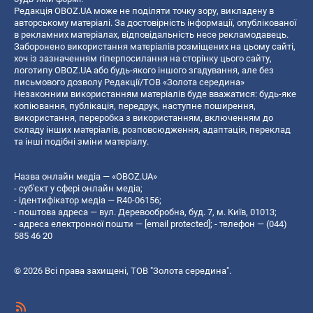
Редакція OBOZ.UA може не поділяти точку зору, викладену в
авторському матеріалі. За достовірність інформації, опублікованої
в рекламних матеріалах, відповідальність несе рекламодавець.
Заборонено використання матеріалів розміщених на цьому сайті,
хоч із зазначенням гіперпосилання на сторінку цього сайту,
логотипу OBOZ.UA або будь-якого іншого згадування, але без
письмового дозволу Редакції/ТОВ «Золота середина»
Незаконним використанням матеріалів буде вважатися: будь-яке
копiювання, публiкацiя, передрук, наступне поширення,
використання, переробка з використанням, включенням до
складу інших матеріалів, розповсюдження, адаптація, переклад
та інші подібні зміни матеріалу.
Назва онлайн медіа — «OBOZ.UA»
- суб'єкт у сфері онлайн медіа;
- ідентифікатор медіа — R40-06156;
- поштова адреса — вул. Деревообробна, буд. 7, м. Київ, 01013;
- адреса електронної пошти —
[email protected]
; - телефон — (044)
585 46 20
© 2026 Всі права захищені, ТОВ "Золота середина".