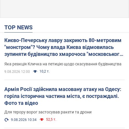
TOP NEWS
Києво-Печерську лавру закриють 80-метровим
"монстром"? Чому влада Києва відмовилась
зупиняти будівництво хмарочоса "московського
вірянина"
Яка реакція Кличка на петицію щодо скасування будівництва
10,2 т.
9.08.2026 12:00
Армія Росії здійснила масовану атаку на Одесу:
горіла історична частина міста, є постраждалі.
Фото та відео
Для терору ворог застосував ракети та дрони
52,5 т.
9.08.2026 10:34