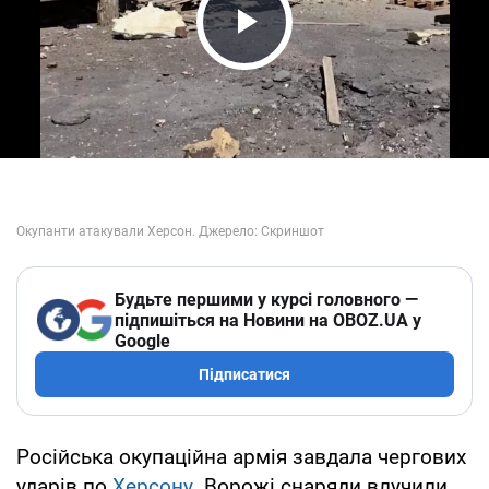
Play Video
Будьте першими у курсі головного —
підпишіться на Новини на OBOZ.UA у
Google
Підписатися
Російська окупаційна армія завдала чергових
ударів по
Херсону
. Ворожі снаряди влучили