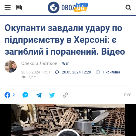
Окупанти завдали удару по
підприємству в Херсоні: є
загиблий і поранений. Відео
Олексій Лютіков
War
20.05.2024 11:51
20.05.2024 12:20
1 хвилина
3,2 т.
2
РУС