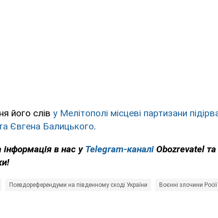
ня його слів
у Мелітополі місцеві партизани підір
ста Євгена Балицького
.
 інформація в нас у
Telegram-каналі
Obozrevatel та
ки!
Псевдореферендуми на південному сході України
Воєнні злочини Росії