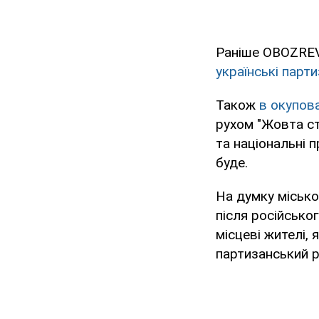
Раніше OBOZRE
українські парт
Також
в окупов
рухом "Жовта ст
та національні 
буде.
На думку місько
після російсько
місцеві жителі, 
партизанський р