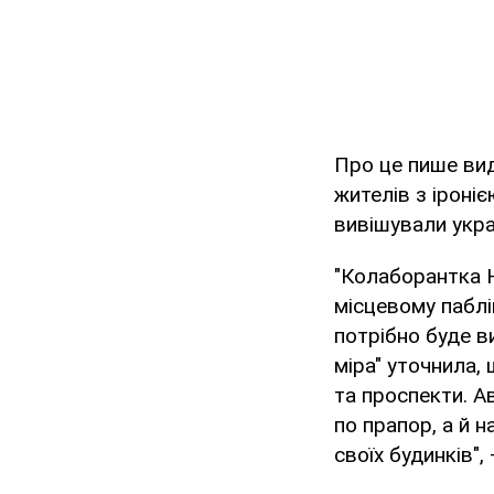
Про це пише вид
жителів з іроні
вивішували укра
"Колаборантка Н
місцевому паблі
потрібно буде в
міра" уточнила,
та проспекти. А
по прапор, а й
своїх будинків",