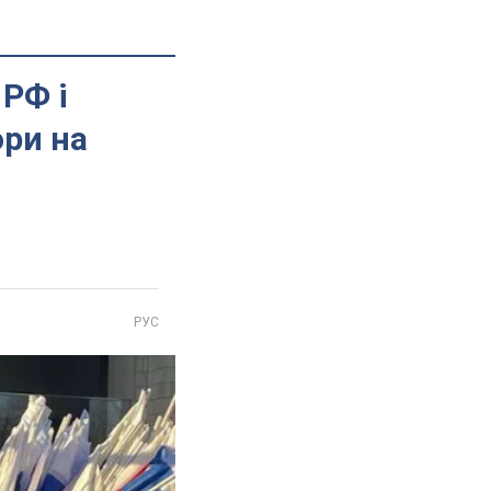
РФ і
ри на
РУС