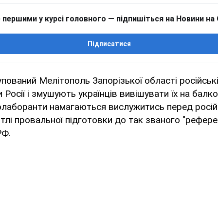
 першими у курсі головного — підпишіться на Новини на
Підписатися
пований Мелітополь Запорізької області російськ
 Росії і змушують українців вивішувати їх на балк
колаборанти намагаються вислужитись перед росі
тлі провальної підготовки до так званого "рефер
РФ.