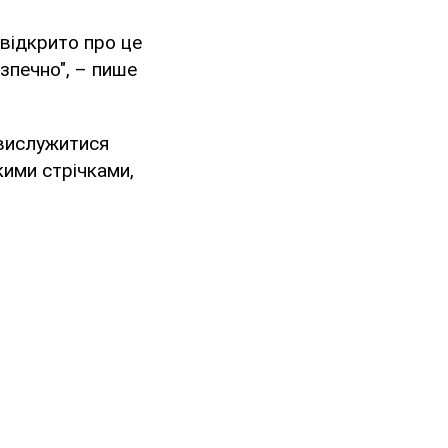
відкрито про це
езпечно", – пише
 вислужитися
кими стрічками,