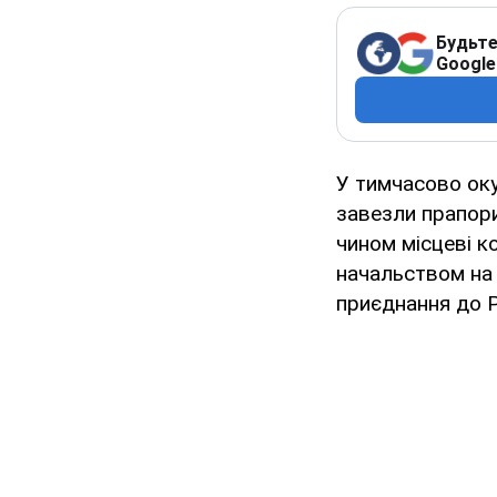
Будьте
Google
У тимчасово оку
завезли прапори
чином місцеві 
начальством на 
приєднання до 