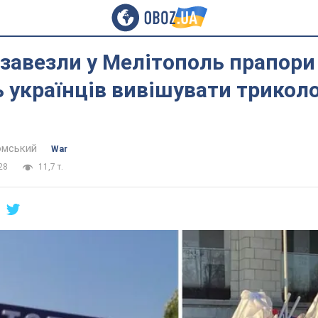
завезли у Мелітополь прапори 
українців вивішувати триколо
омський
War
28
11,7 т.