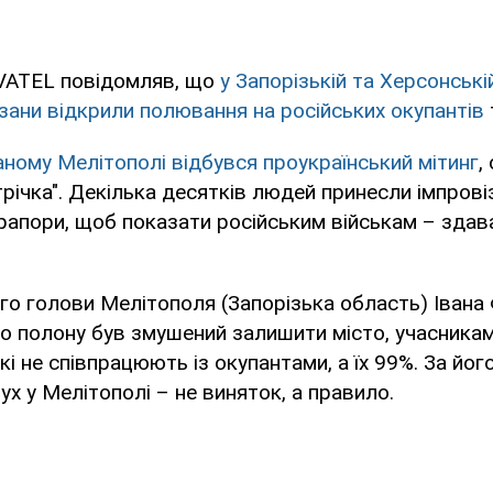
VATEL повідомляв, що
у Запорізькій та Херсонськ
изани відкрили полювання на російських окупантів
аному Мелітополі відбувся проукраїнський мітинг
,
річка". Декілька десятків людей принесли імпрові
прапори, щоб показати російським військам – здава
го голови Мелітополя (Запорізька область) Івана
го полону був змушений залишити місто, учасникам
які не співпрацюють із окупантами, а їх 99%. За йог
ух у Мелітополі – не виняток, а правило.