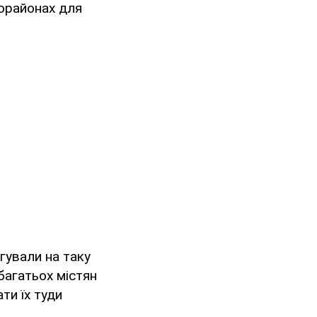
рорайонах для
гували на таку
багатьох містян
ти їх туди