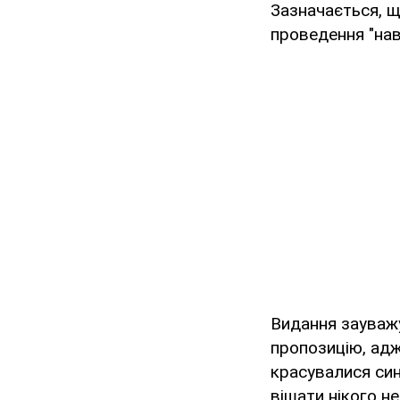
Зазначається, щ
проведення "нав
Видання зауважу
пропозицію, адж
красувалися син
вішати нікого не