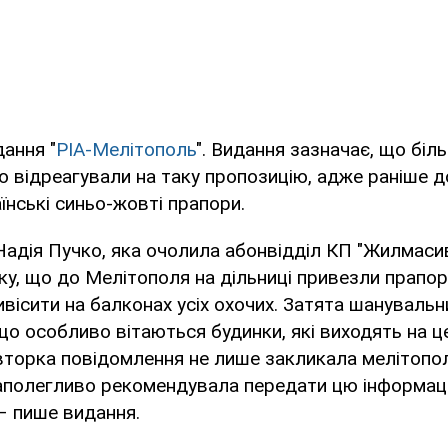
ання "
РІА-Мелітополь
". Видання зазначає, що біл
єю відреагували на таку пропозицію, адже раніше 
їнські синьо-жовті прапори.
адія Пучко, яка очолила абонвідділ КП "Жилмасив
ку, що до Мелітополя на дільниці привезли прапори 
ивісити на балконах усіх охочих. Затята шанувальн
 що особливо вітаються будинки, які виходять на ц
вторка повідомлення не лише закликала мелітопо
 наполегливо рекомендувала передати цю інформа
 – пише видання.