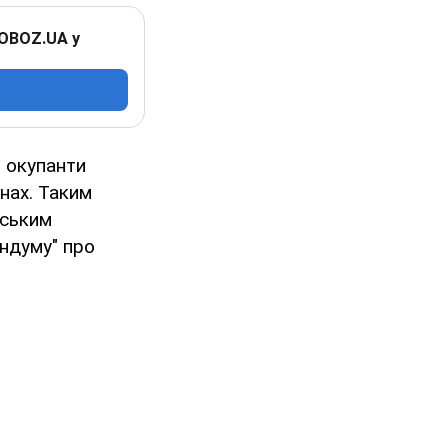
 OBOZ.UA у
і окупанти
онах. Таким
йським
ендуму" про