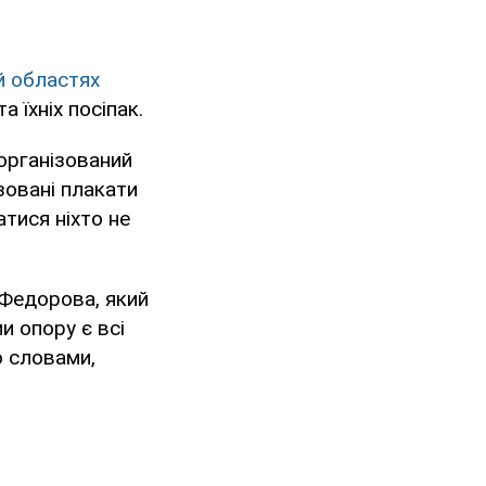
ій областях
та їхніх посіпак.
 організований
зовані плакати
тися ніхто не
 Федорова, який
и опору є всі
о словами,