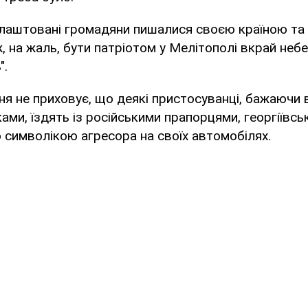
алаштовані громадяни пишалися своєю країною та 
ж, на жаль, бути патріотом у Мелітополі вкрай неб
".
я не приховує, що деякі пристосуванці, бажаючи
ами, їздять із російськими прапорцями, георгіївсь
 символікою агресора на своїх автомобілях.