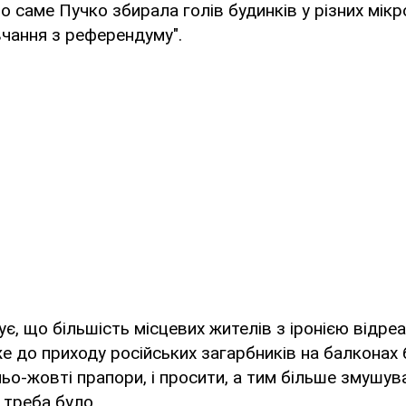
о саме Пучко збирала голів будинків у різних мік
чання з референдуму".
є, що більшість місцевих жителів з іронією відреа
е до приходу російських загарбників на балконах 
ьо-жовті прапори, і просити, а тим більше змушува
 треба було.