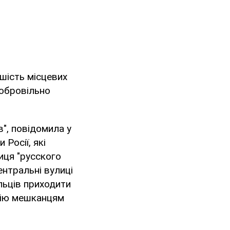
ьшість місцевих
добровільно
", повідомила у
Росії, які
иця "русского
ентральні вулиці
льців приходити
цію мешканцям