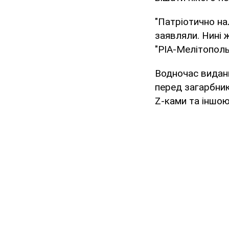
"Патріотично н
заявляли. Нині 
"РІА-Мелітополь
Водночас виданн
перед загарбник
Z-ками та іншою