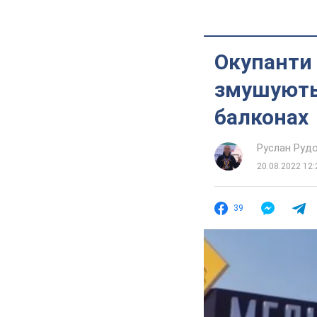
Окупанти 
змушують 
балконах
Руслан Руд
20.08.2022 12:
39