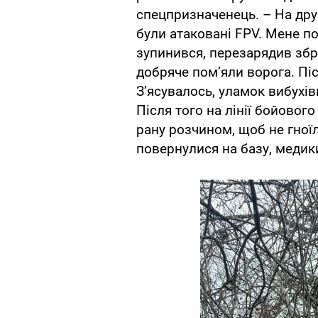
спецпризначенець. – На дру
були атаковані FPV. Мене по
зупинився, перезарядив збр
добряче пом’яли ворога. Піс
З’ясувалось, уламок вибухів
Після того на лінії бойового
рану розчином, щоб не гноїл
повернулися на базу, медик