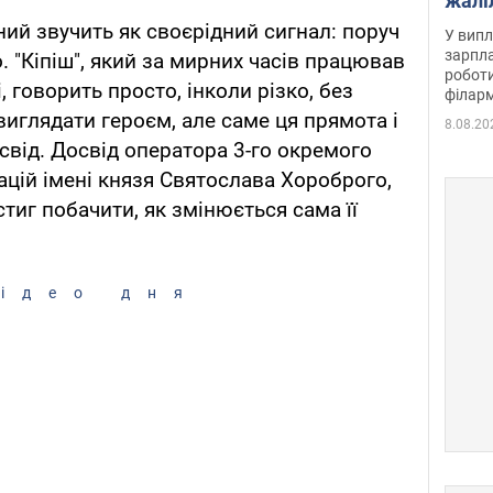
жалі
отри
ний звучить як своєрідний сигнал: поруч
У випл
зарпла
о. "Кіпіш", який за мирних часів працював
роботи
 говорить просто, інколи різко, без
філарм
виглядати героєм, але саме ця прямота і
8.08.20
свід. Досвід оператора 3-го окремого
ацій імені князя Святослава Хороброго,
стиг побачити, як змінюється сама її
ідео дня