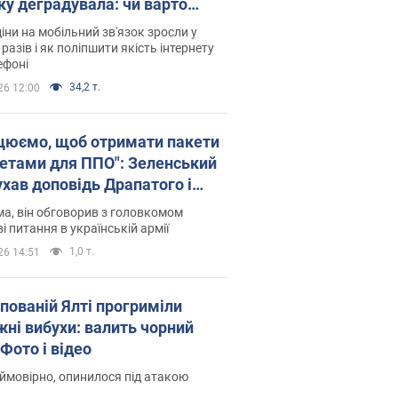
ку деградувала: чи варто
житись на ціни
іни на мобільний зв'язок зросли у
 разів і як поліпшити якість інтернету
ефоні
34,2 т.
26 12:00
цюємо, щоб отримати пакети
кетами для ППО": Зеленський
ухав доповідь Драпатого і
сував нові кроки
а, він обговорив з головкомом
і питання в українській армії
1,0 т.
26 14:51
упованій Ялті прогриміли
жні вибухи: валить чорний
Фото і відео
 ймовірно, опинилося під атакою