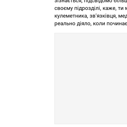
зізнається, підсвідомо біль
своєму підрозділі, каже, ти
кулеметника, зв’язківця, ме
реально діяло, коли почина