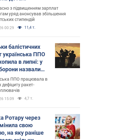
асно з підвищенням зарплат
гам уряд анонсував збільшення
тських стипендій
11,4 т.
26 00:29
ьки балістичних
т українська ППО
опила в липні: у
борони назвали
у
нська ППО працювала в
 дефіциту ракет-
оплювачів
4,7 т.
26 15:09
ка Ротару через
змінила свою
ю, на яку раніше