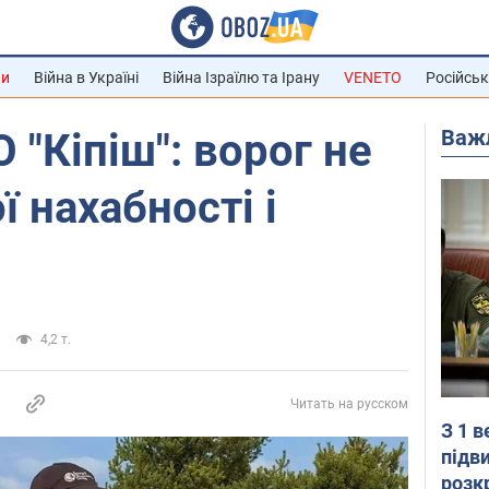
ни
Війна в Україні
Війна Ізраїлю та Ірану
VENETO
Російськ
Важ
 "Кіпіш": ворог не
ї нахабності і
4,2 т.
Читать на русском
З 1 
підв
розк