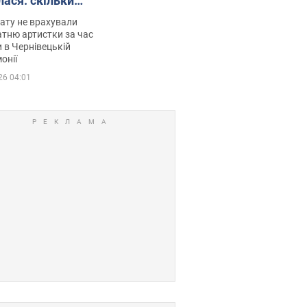
лася: скільки
мувала співачка
ату не врахували
тню артистки за час
 в Чернівецькій
онії
26 04:01