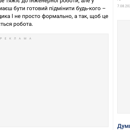
ше тяжіє до інженерної роботи, але у
7.08.20
 маєш бути готовий підмінити будь-кого –
дика І не просто формально, а так, щоб це
ється робота.
Дум