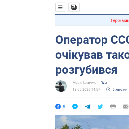
Герої вій
Оператор ССО
очікував тако
розгубився
Марія Шевчук
War
13.05.2026 14:57
5 хвилин
0