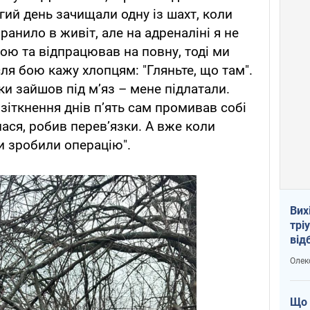
гий день зачищали одну із шахт, коли
ранило в живіт, але на адреналіні я не
ою та відпрацював на повну, тоді ми
ля бою кажу хлопцям: "Гляньте, що там".
ки зайшов під м’яз – мене підлатали.
 зіткнення днів п’ять сам промивав собі
ася, робив перев’язки. А вже коли
и зробили операцію".
Вих
трі
від
укр
Олек
Що 