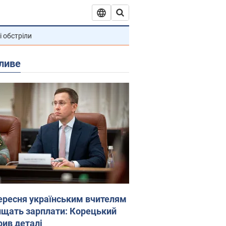
і обстріли
ливе
вересня українським вчителям
ищать зарплати: Корецький
рив деталі