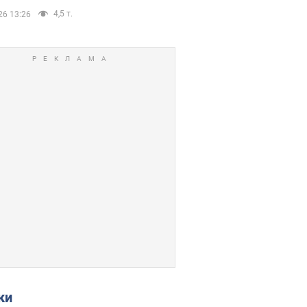
4,5 т.
26 13:26
ки