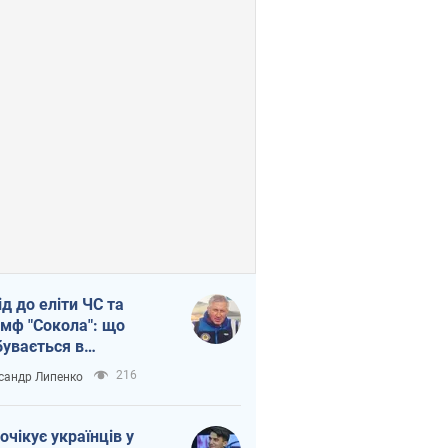
ід до еліти ЧС та
умф "Сокола": що
бувається в
аїнському хокеї
216
сандр Липенко
очікує українців у