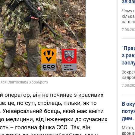
зв'яз
скар
Чому ц
кілька
на тел
7.08.20
"Пра
з ра
засл
анон
Зокрем
кадров
7.08.20
й оператор, він не починає з красивих
це, по суті, стрілець, тільки, як то
В ок
 Універсальний боєць, який має вміти
поту
дим. 
до медицини, від інженерки до сучасних
ість – головна фішка ССО. Так, він,
Місто,
дронів