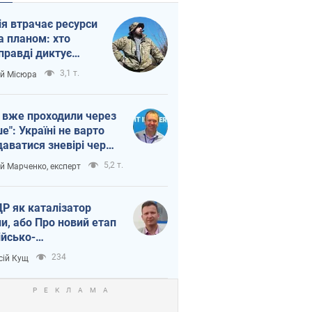
ія втрачає ресурси
а планом: хто
правді диктує
п війни
3,1 т.
ій Місюра
 вже проходили через
ше": Україні не варто
даватися зневірі через
етний терор
5,2 т.
ій Марченко, експерт
Р як каталізатор
ни, або Про новий етап
ійсько-
нічнокорейського
234
сій Кущ
зу