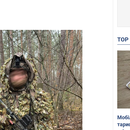
TO
Мобі
тариф