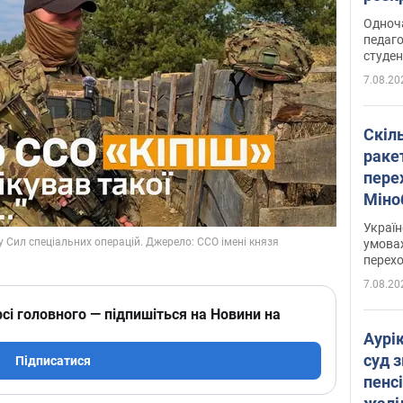
Одноч
педаго
студен
7.08.20
Скіл
раке
перех
Міно
цифр
Украї
умовах
перех
7.08.20
сі головного — підпишіться на Новини на
Аурі
суд 
Підписатися
пенсі