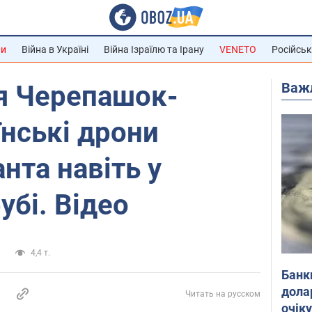
ни
Війна в Україні
Війна Ізраїлю та Ірану
VENETO
Російськ
Важ
я Черепашок-
їнські дрони
нта навіть у
убі. Відео
и
4,4 т.
Банк
дола
Читать на русском
очік