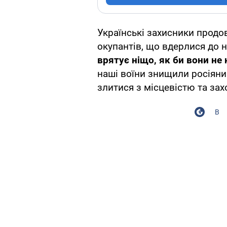
Українські захисники прод
окупантів, що вдерлися до 
врятує ніщо, як би вони не
наші воїни знищили росіяни
злитися з місцевістю та захо
В