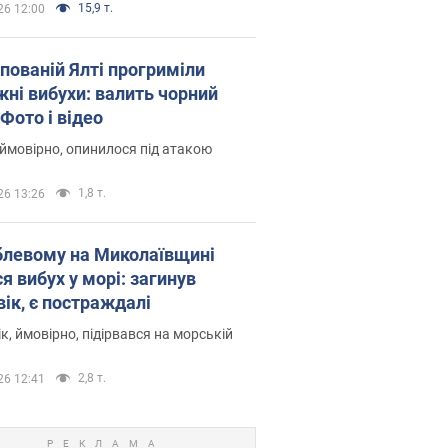
15,9 т.
26 12:00
упованій Ялті прогриміли
жні вибухи: валить чорний
Фото і відео
 ймовірно, опинилося під атакою
1,8 т.
26 13:26
блевому на Миколаївщині
я вибух у морі: загинув
вік, є постраждалі
к, ймовірно, підірвався на морській
2,8 т.
26 12:41