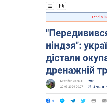
Герої вій
"Передививс
ніндзя": укра
дістали окупа
дренажній тр
Михайло Левакін
War
20.05.2026 00:27
2 хвилин
0