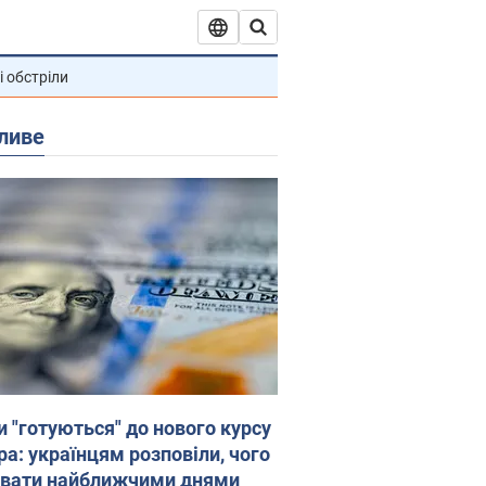
і обстріли
ливе
и "готуються" до нового курсу
ра: українцям розповіли, чого
увати найближчими днями