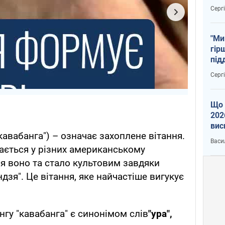
тем
Серг
"Ми
гір
під
рак
Серг
Що 
202
вис
кавабанга") – означає захоплене вітання.
про
Васи
чається у різних американському
ся воно та стало культовим завдяки
дзя". Це вітання, яке найчастіше вигукує
нгу "кавабанга" є синонімом слів
"ура",