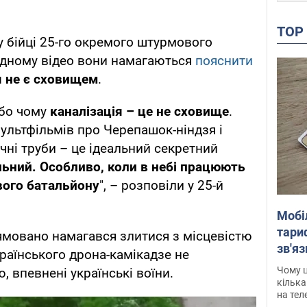
TO
 бійці 25-го окремого штурмового
відному відео вони намагаються
пояснити
я не є сховищем
.
або чому
каналізація – це не сховище
.
ультфільмів про Черепашок-ніндзя і
чні труби – це ідеальний секретний
альний. Особливо, коли в небі працюють
вого батальйону
", – розповіли у 25-й
Мобі
тариф
ямовано намагався злитися з місцевістю
зв'яз
українського дрона-камікадзе не
скар
Чому ц
, впевнені українські воїни.
кілька
на тел