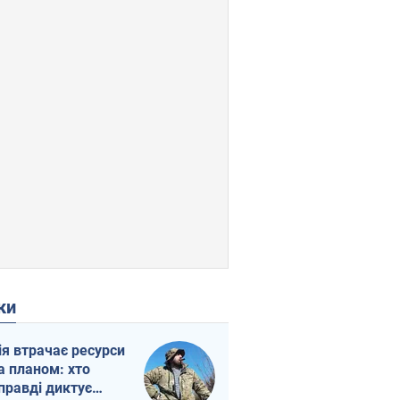
ки
ія втрачає ресурси
а планом: хто
правді диктує