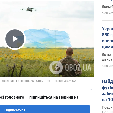
Яким б
6.08.20
Укра
850 г
опера
Play Video
цими
Як не 
шахра
6.08.20
Найд
футб
заби
сі головного — підпишіться на Новини на
на 10
Віде
Поєдин
Підписатися
Польщ