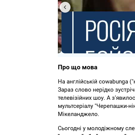
Про що мова
На англійській cowabunga ("
Зараз слово нерідко зустрі
телевізійних шоу. А з’явило
мультсеріалу "Черепашки-нін
Мікеланджело.
Сьогодні у молодіжному сле