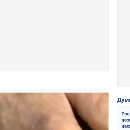
Дум
Рос
поз
нас