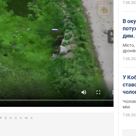
7.08.20
В ок
поту
дим. 
Місто,
дронів
7.08.20
У Ко
ставс
чоло
Чолові
міні
7.08.20