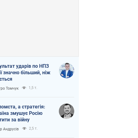
ультат ударів по НПЗ
ії значно більший, ніж
ється
1,5 т.
ро Томчук
помста, а стратегія:
аїна змушує Росію
тити за війну
2,5 т.
ор Андрусів