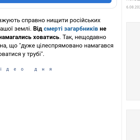
6.08.20
овжують справно нищити російських
нашої землі.
Від
смерті загарбників
не
 намагались ховатись
. Так, нещодавно
на, що "дуже цілеспрямовано намагався
ватися у трубі".
ідео дня