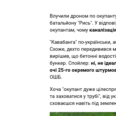
Влучили дроном по окупанту
батальйону "Рись". У відпо
окупантам, чому
каналізаці
"Кавабанга" по-українськи, 
Схоже, дехто передивився м
вирішив, що бетонні водості
бункер. Спойлер:
ні, не іде
очі 25-го окремого штурмо
ОШБ.
Хоча "окупант дуже цілеспр
та заховатися у трубі", від 
сховаєшся навіть під землею