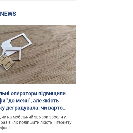
P NEWS
льні оператори підвищили
и "до межі", але якість
ку деградувала: чи варто
житись на ціни
іни на мобільний зв'язок зросли у
 разів і як поліпшити якість інтернету
ефоні