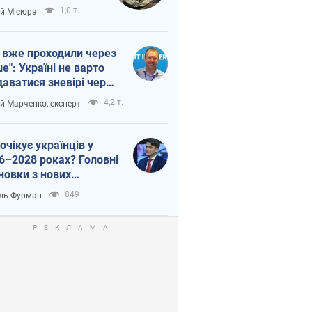
п війни
1,0 т.
ій Місюра
 вже проходили через
ше": Україні не варто
даватися зневірі через
етний терор
4,2 т.
ій Марченко, експерт
очікує українців у
6–2028 роках? Головні
новки з нових
гнозів від НБУ
849
ль Фурман