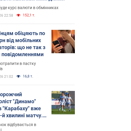
уде курс валюти в обмінниках
152,1 т.
26 22:58
їнцям обіцяють по
рн від мобільних
торів: що не так з
 повідомленнями
потрапити в пастку
їв
16,8 т.
26 21:02
орожчий
оліст "Динамо"
в "Карабаху" вже
-й хвилині матчу.
о
ок відбувається в
і