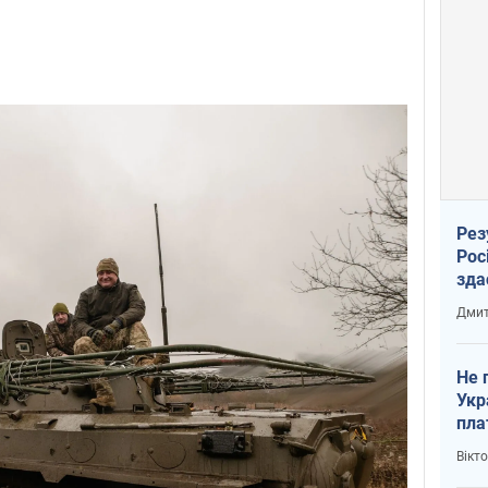
Рез
Рос
зда
Дмит
Не 
Укр
пла
Вікт