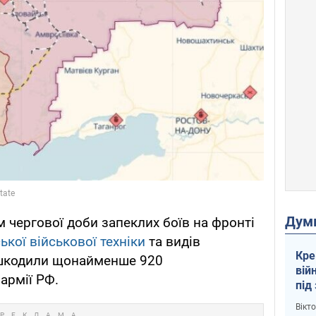
Дум
 чергової доби запеклих боїв на фронті
кої військової техніки
та видів
Кре
ешкодили щонайменше 920
вій
армії РФ.
під
кри
Вікт