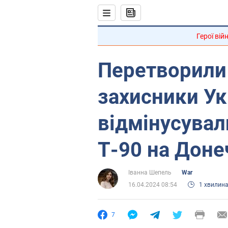
Герої вій
Перетворили 
захисники Ук
відмінусувал
Т-90 на Доне
Іванна Шепель
War
16.04.2024 08:54
1 хвилин
7