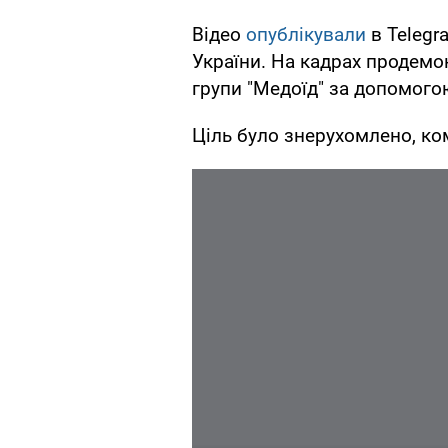
Відео
опублікували
в Telegr
України. На кадрах продемо
групи "Медоїд" за допомого
Ціль було знерухомлено, ко