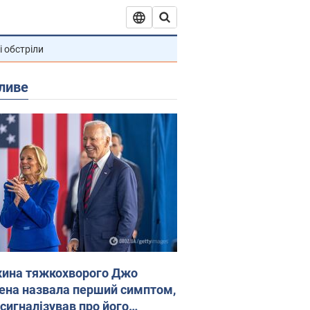
і обстріли
ливе
ина тяжкохворого Джо
ена назвала перший симптом,
 сигналізував про його