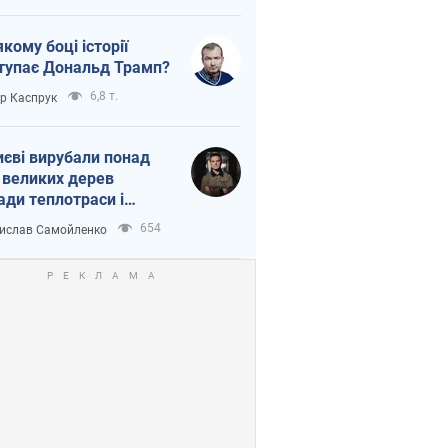
якому боці історії
тупає Дональд Трамп?
6,8 т.
ор Каспрук
иєві вирубали понад
 великих дерев
ади теплотраси і
переч Генплану
654
ислав Самойленко