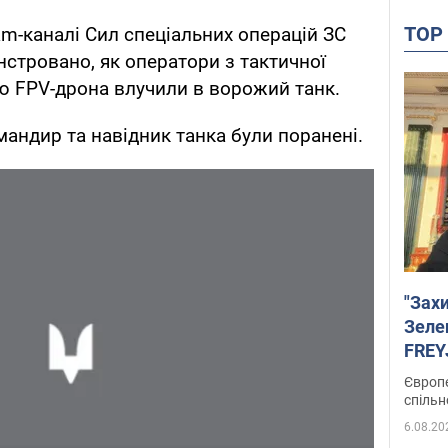
TO
am-каналі Сил спеціальних операцій ЗС
нстровано, як оператори з тактичної
ю FPV-дрона влучили в ворожий танк.
мандир та навідник танка були поранені.
"Зах
Зеле
FREYJ
підтр
Європе
спільн
6.08.20