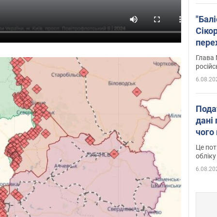
"Бал
Сіко
пере
Укра
Глава 
російс
6.08.20
Пода
дані 
чого
Це пот
обліку
6.08.20