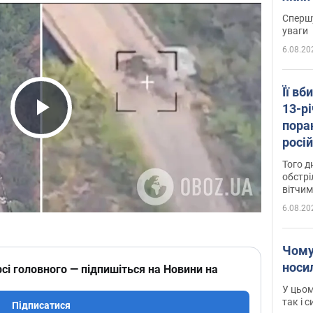
"агр
Спершу
уваги
6.08.20
Її вб
13-рі
пора
Play Video
росій
Сумщ
Того д
обстрі
вітчим
6.08.20
Чому
носи
сі головного — підпишіться на Новини на
У цьом
так і 
Підписатися