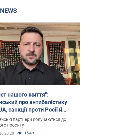
P NEWS
ист нашого життя":
нський про антибалістику
A, санкції проти Росії й
имку аграріїв. Відео
йські партнери долучаються до
ого проєкту
15,4 т.
26 20:20