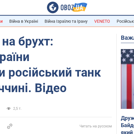
ни
Війна в Україні
Війна Ізраїлю та Ірану
VENETO
Російськ
Важ
на брухт:
раїни
и російський танк
ччині. Відео
а
2,5 т.
Друж
Байд
Читать на русском
який