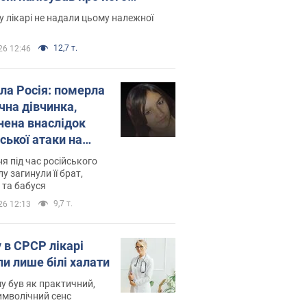
есивний" рак
 лікарі не надали цьому належної
12,7 т.
26 12:46
ила Росія: померла
чна дівчинка,
нена внаслідок
ської атаки на
ину. Фото
ня під час російського
лу загинули її брат,
 та бабуся
9,7 т.
26 12:13
 в СРСР лікарі
ли лише білі халати
у був як практичний,
символічний сенс