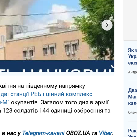
Як 
Укр
екс
наф
Андр
квітня на південному напрямку
Два
дві станції РЕБ і цінний комплекс
Маг
м-М"
окупантів. Загалом того дня в армії
кал
 123 солдатів і 44 одиниці озброєння та
Олек
Рак
 в нас у
Telegram-каналі
OBOZ.UA та
Viber
.