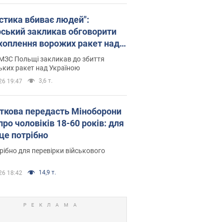
істика вбиває людей":
рський закликав обговорити
хоплення ворожих ракет над
їною
МЗС Польщі закликав до збиття
ьких ракет над Україною
3,6 т.
26 19:47
ткова передасть Міноборони
про чоловіків 18-60 років: для
 це потрібно
рібно для перевірки військового
14,9 т.
26 18:42