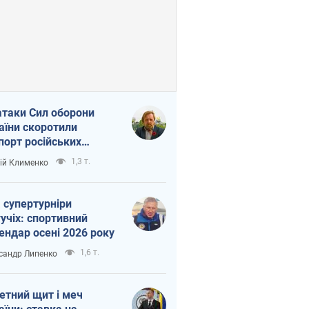
атаки Сил оборони
аїни скоротили
порт російських
топродуктів
1,3 т.
ій Клименко
 супертурніри
учіх: спортивний
ендар осені 2026 року
1,6 т.
сандр Липенко
етний щит і меч