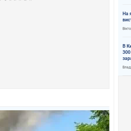
На 
вис
Вікт
В К
300
зар
всу
Влад