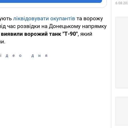
6.08.20
жують
ліквідовувати окупантів
та ворожу
, під час розвідки на Донецькому напрямку
О виявили
ворожий танк "Т-90"
, який
ни.
ідео дня