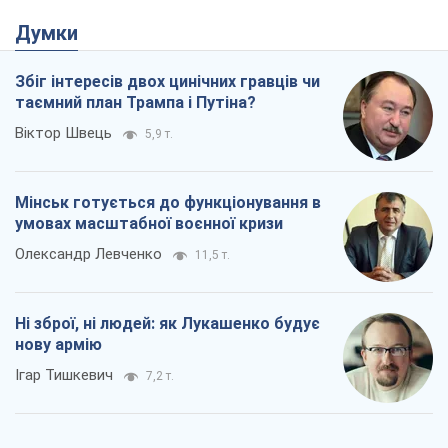
Думки
Збіг інтересів двох цинічних гравців чи
таємний план Трампа і Путіна?
Віктор Швець
5,9 т.
Мінськ готується до функціонування в
умовах масштабної воєнної кризи
Олександр Левченко
11,5 т.
Ні зброї, ні людей: як Лукашенко будує
нову армію
Ігар Тишкевич
7,2 т.