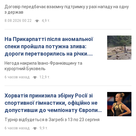
Договір передбачає взаємну підтримку у разі нападу на одну
з держав
8.08.2026 00:22
4,9 т.
На Прикарпатті після аномальної
спеки пройшла потужна злива:
дороги перетворились на річки.
Відео
Негода накрила Івано-Франківщину та
курортний Буковель
6 часов назад
12,9 т.
Хорватія принизила збірну Росії зі
спортивної гімнастики, офіційно не
допустивши до чемпіонату Європи
основних спортсменів
Турнір відбудеться в Загребі з 13 по 23 серпня
6 часов назад
9,9 т.