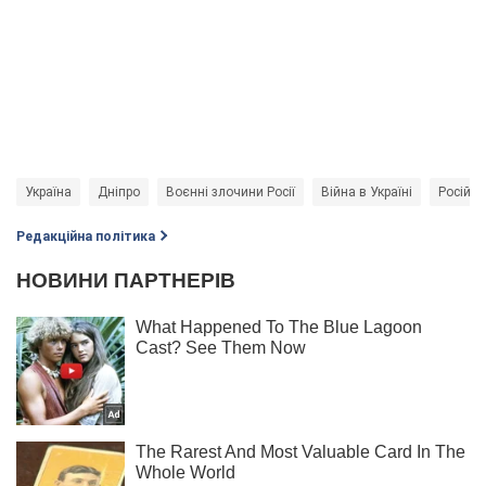
Україна
Дніпро
Воєнні злочини Росії
Війна в Україні
Російсь
Редакційна політика