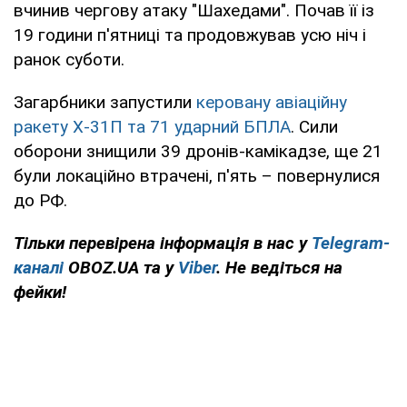
вчинив чергову атаку "Шахедами". Почав її із
19 години п'ятниці та продовжував усю ніч і
ранок суботи.
Загарбники запустили
керовану авіаційну
ракету Х-31П та 71 ударний БПЛА
. Сили
оборони знищили 39 дронів-камікадзе, ще 21
були локаційно втрачені, п'ять – повернулися
до РФ.
Тільки перевірена інформація в нас у
Telegram-
каналі
OBOZ.UA та у
Viber
. Не ведіться на
фейки!