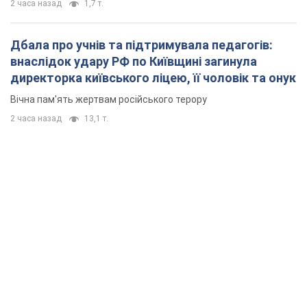
2 часа назад
1,7 т.
Дбала про учнів та підтримувала педагогів:
внаслідок удару РФ по Київщині загинула
директорка київського ліцею, її чоловік та онук
Вічна пам'ять жертвам російського терору
2 часа назад
13,1 т.