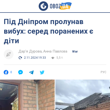
Під Дніпром пролунав
вибух: серед поранених є
діти
Дар'я Дурова
Анна Павлова
War
2.11.2024 19:33
5,5 т.
0
РУС