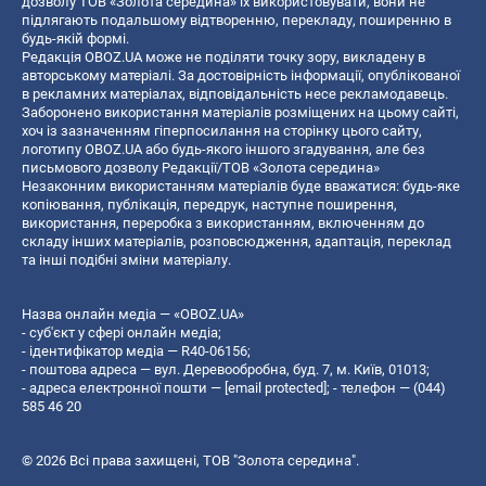
дозволу ТОВ «Золота середина» їх використовувати, вони не
підлягають подальшому відтворенню, перекладу, поширенню в
будь-якій формі.
Редакція OBOZ.UA може не поділяти точку зору, викладену в
авторському матеріалі. За достовірність інформації, опублікованої
в рекламних матеріалах, відповідальність несе рекламодавець.
Заборонено використання матеріалів розміщених на цьому сайті,
хоч із зазначенням гіперпосилання на сторінку цього сайту,
логотипу OBOZ.UA або будь-якого іншого згадування, але без
письмового дозволу Редакції/ТОВ «Золота середина»
Незаконним використанням матеріалів буде вважатися: будь-яке
копiювання, публiкацiя, передрук, наступне поширення,
використання, переробка з використанням, включенням до
складу інших матеріалів, розповсюдження, адаптація, переклад
та інші подібні зміни матеріалу.
Назва онлайн медіа — «OBOZ.UA»
- суб'єкт у сфері онлайн медіа;
- ідентифікатор медіа — R40-06156;
- поштова адреса — вул. Деревообробна, буд. 7, м. Київ, 01013;
- адреса електронної пошти —
[email protected]
; - телефон — (044)
585 46 20
© 2026 Всі права захищені, ТОВ "Золота середина".