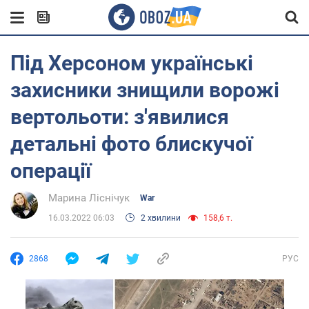
Під Херсоном українські
захисники знищили ворожі
вертольоти: з'явилися
детальні фото блискучої
операції
Марина Ліснічук
War
16.03.2022 06:03
2 хвилини
158,6 т.
2868
РУС