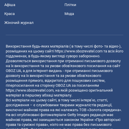
Афіша
Плітки
Краса
Мода
Жіночий журнал
Використання будь-яких матеріалів ( в тому числі фото- та відео-),
розміщених на цьому сайті
https://www.obozrevatel.com
та всіх його
піддоменах, в будь-якому вигляді суворо заборонено.
Дозволяється використання при отриманні письмового дозволу
на їх використання та за умови обов'язкового посилання на сайт
OBOZ.UA, а для інтернет-видань - при отриманні письмового
дозволу на їх використання та за умови обов'язкового
розміщення прямого, відкритого для пошукових систем,
гіперпосилання на сторінку OBOZ.UA за посиланням
https://www.obozrevatel.com
, на якій розміщено оригінальний
матеріал в першому абзаці матеріалу.
Всі матеріали на цьому сайті, в тому числі інтерв’ю, статті,
дослідження – є службовими творами журналістів редакції,
виключні майнові права на які належать ТОВ «Золота середина».
На всі опубліковані фотоматеріали Getty Images редакція має
майнові права, які захищаються законом України «Про авторські
права та суміжні права», ніхто не має права без письмового