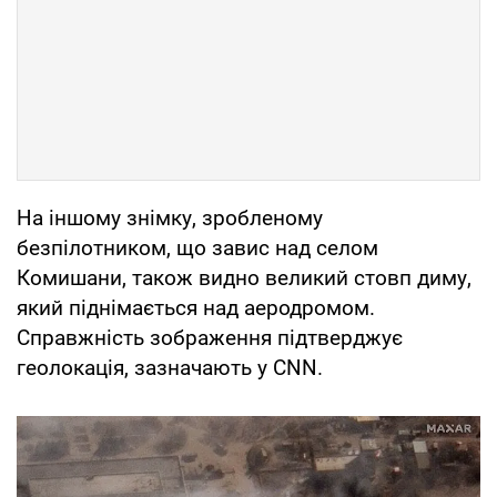
На іншому знімку, зробленому
безпілотником, що завис над селом
Комишани, також видно великий стовп диму,
який піднімається над аеродромом.
Справжність зображення підтверджує
геолокація, зазначають у CNN.