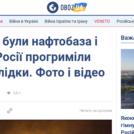
ни
Війна в Україні
Війна Ізраїлю та Ірану
VENETO
Російськ
Важ
 були нафтобаза і
Росії прогриміли
лідки. Фото і відео
и
3,0 т.
Читать на русском
Якою
гімну
Росій