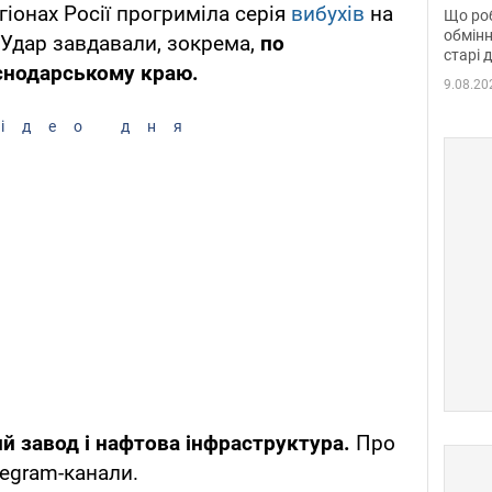
та б
гіонах Росії прогриміла серія
вибухів
на
Що роб
обмінн
 Удар завдавали, зокрема,
по
старі 
аснодарському краю.
9.08.20
ідео дня
ий завод і нафтова інфраструктура.
Про
legram-канали.