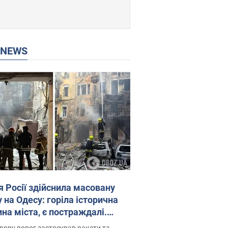
P NEWS
я Росії здійснила масовану
 на Одесу: горіла історична
на міста, є постраждалі.
 та відео
рору ворог застосував ракети та