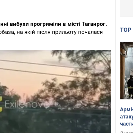
нні вибухи прогриміли в місті Таганрог.
TO
база, на якій після прильоту почалася
Армі
атаку
части
Фото
Для те