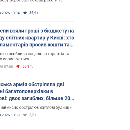
36,4 т.
8.2026 10:34
епи взяли гроші з бюджету на
у елітних квартир у Києві: хто
рламентарів просив кошти та
оселився
цює особлива соціальна гарантія та
ю користується
50,3 т.
26 07:00
йська армія обстріляла дві
ні багатоповерхівки в
ві: двоє загиблих, більше 20
раждалих
навмисно обстрілює житлові будинки
3,2 т.
8.2026 10:38