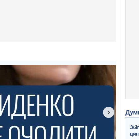
Дум
Збі
цин