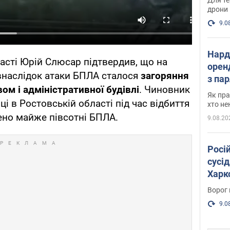
дрони
9.0
Нард
асті Юрій Слюсар підтвердив, що на
оренд
 внаслідок атаки БПЛА сталося
загоряння
з па
ом і адміністративної будівлі
. Чиновник
де п
Як пра
ці в Ростовській області під час відбиття
хто не
ено майже півсотні БПЛА.
9.08.20
Росі
сусід
Харко
пост
Ворог 
9.0