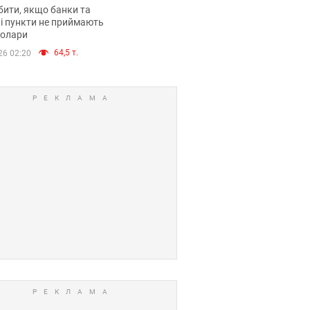
анки такі купюри
ити, якщо банки та
і пункти не приймають
долари
64,5 т.
26 02:20