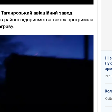
в
Таганрозький авіаційний завод.
в районі підприємства також прогриміла
аграву.
Ні 
Лук
арм
Ігар
Кол
Юрій