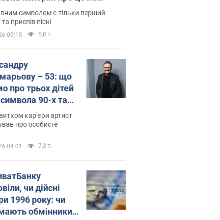
овідають у школі
вним символом є тільки перший
 та приспів пісні
5,8 т.
26 09:15
сандру
марьову – 53: що
мо про трьох дітей
-символа 90-х та
 вигляд вони
витком кар'єри артист
ть
ував про особисте
7,3 т.
26 04:01
иватБанку
віли, чи дійсні
ри 1996 року: чи
мають обмінники