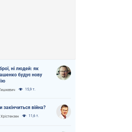
зброї, ні людей: як
ашенко будує нову
ію
15,9 т.
 Тишкевич
и закінчиться війна?
11,6 т.
 Хрістензен