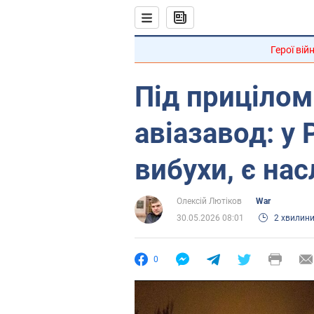
Герої вій
Під прицілом
авіазавод: у 
вибухи, є нас
Олексій Лютіков
War
30.05.2026 08:01
2 хвилин
0