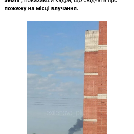
землі",
показавши кадри, що свідчать про
пожежу на місці влучання.