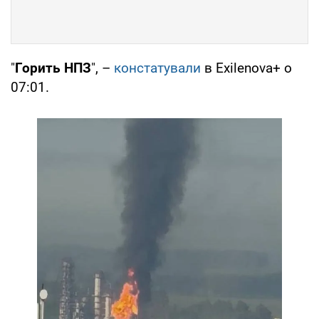
"
Горить НПЗ
", –
констатували
в Exilenova+ о
07:01.