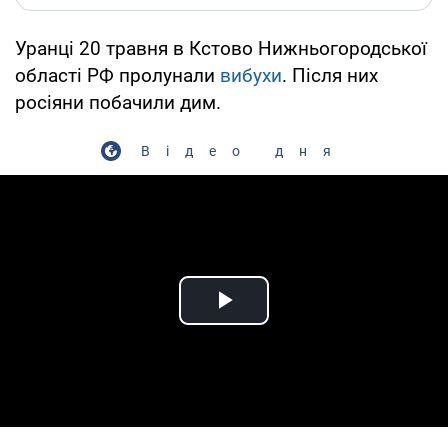
Уранці 20 травня в Кстово Нижньогородської
області РФ пролунали
вибухи
. Після них
росіяни побачили дим.
Відео дня
Play Video