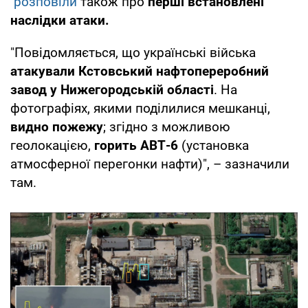
розповіли
також про
перші встановлені
наслідки атаки.
"Повідомляється, що українські війська
атакували Кстовський нафтопереробний
завод у Нижегородській області
. На
фотографіях, якими поділилися мешканці,
видно пожежу
; згідно з можливою
геолокацією,
горить АВТ-6
(установка
атмосферної перегонки нафти)", – зазначили
там.