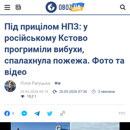
Під прицілом НПЗ: у
російському Кстово
прогриміли вибухи,
спалахнула пожежа. Фото та
відео
Лілія Рагуцька
War
20.05.2026 06:19
20.05.2026 07:36
3 хвилини
10,2 т.
0
РУС