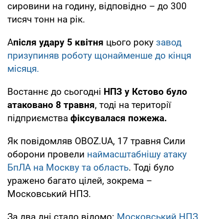
сировини на годину, відповідно – до 300
тисяч тонн на рік.
А
після удару 5 квітня
цього року
завод
призупиняв роботу щонайменше до кінця
місяця.
Востаннє до сьогодні
НПЗ у Кстово було
атаковано 8 травня
, тоді на території
підприємства
фіксувалася пожежа.
Як повідомляв OBOZ.UA, 17 травня Сили
оборони провели
наймасштабнішу атаку
БпЛА на Москву та область
. Тоді було
уражено багато цілей, зокрема –
Московський НПЗ.
За два дні стало відомо:
Московський НПЗ