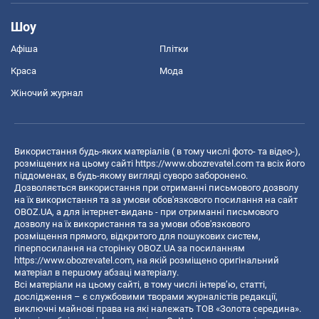
Шоу
Афіша
Плітки
Краса
Мода
Жіночий журнал
Використання будь-яких матеріалів ( в тому числі фото- та відео-),
розміщених на цьому сайті
https://www.obozrevatel.com
та всіх його
піддоменах, в будь-якому вигляді суворо заборонено.
Дозволяється використання при отриманні письмового дозволу
на їх використання та за умови обов'язкового посилання на сайт
OBOZ.UA, а для інтернет-видань - при отриманні письмового
дозволу на їх використання та за умови обов'язкового
розміщення прямого, відкритого для пошукових систем,
гіперпосилання на сторінку OBOZ.UA за посиланням
https://www.obozrevatel.com
, на якій розміщено оригінальний
матеріал в першому абзаці матеріалу.
Всі матеріали на цьому сайті, в тому числі інтерв’ю, статті,
дослідження – є службовими творами журналістів редакції,
виключні майнові права на які належать ТОВ «Золота середина».