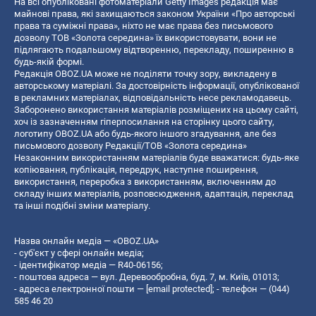
На всі опубліковані фотоматеріали Getty Images редакція має
майнові права, які захищаються законом України «Про авторські
права та суміжні права», ніхто не має права без письмового
дозволу ТОВ «Золота середина» їх використовувати, вони не
підлягають подальшому відтворенню, перекладу, поширенню в
будь-якій формі.
Редакція OBOZ.UA може не поділяти точку зору, викладену в
авторському матеріалі. За достовірність інформації, опублікованої
в рекламних матеріалах, відповідальність несе рекламодавець.
Заборонено використання матеріалів розміщених на цьому сайті,
хоч із зазначенням гіперпосилання на сторінку цього сайту,
логотипу OBOZ.UA або будь-якого іншого згадування, але без
письмового дозволу Редакції/ТОВ «Золота середина»
Незаконним використанням матеріалів буде вважатися: будь-яке
копiювання, публiкацiя, передрук, наступне поширення,
використання, переробка з використанням, включенням до
складу інших матеріалів, розповсюдження, адаптація, переклад
та інші подібні зміни матеріалу.
Назва онлайн медіа — «OBOZ.UA»
- суб'єкт у сфері онлайн медіа;
- ідентифікатор медіа — R40-06156;
- поштова адреса — вул. Деревообробна, буд. 7, м. Київ, 01013;
- адреса електронної пошти —
[email protected]
; - телефон — (044)
585 46 20