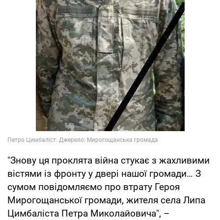
"Знову ця проклята війна стукає з жахливими
вістями із фронту у двері нашої громади… З
сумом повідомляємо про втрату Героя
Мирогощанської громади, жителя села Липа
Цимбаліста Петра Миколайовича", –