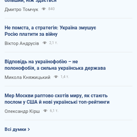
більший, ніж здається
Дмитро Томчук
840
Не помста, а стратегія: Україна змушує
Росію платити за війну
Віктор Андрусів
2,1 т.
Відповідь на українофобію – не
полонофобія, а сильна українська держава
Микола Княжицький
1,4 т.
Мер Москви раптово схотів миру, як стають
послом у США й нові українські топ-рейтинги
Олександр Кірш
6,1 т.
Всі думки