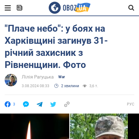
"Плаче небо": у боях на
Харківщині загинув 31-
річний захисник з
Рівненщини. Фото
Лілія Рагуцька
War
3.08.2024 08:33
2 хвилини
3,6 т.
3
РУС