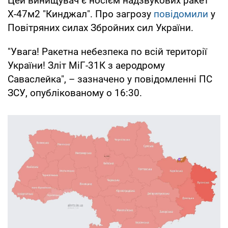
Цей винищувач є носієм надзвукових ракет
Х-47м2 "Кинджал". Про загрозу
повідомили
у
Повітряних силах Збройних сил України.
"Увага! Ракетна небезпека по всій території
України! Зліт МіГ-31К з аеродрому
Саваслейка", – зазначено у повідомленні ПС
ЗСУ, опублікованому о 16:30.