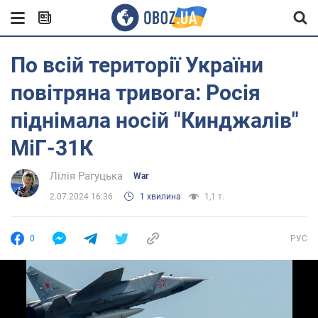
По всій території України
повітряна тривога: Росія
піднімала носій "Кинджалів"
МіГ-31К
Лілія Рагуцька
War
2.07.2024 16:36
1 хвилина
1,1 т.
0
РУС