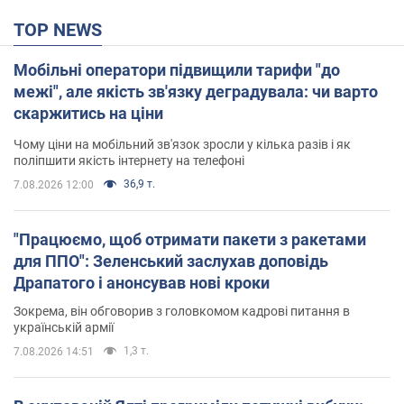
TOP NEWS
Мобільні оператори підвищили тарифи "до
межі", але якість зв'язку деградувала: чи варто
скаржитись на ціни
Чому ціни на мобільний зв'язок зросли у кілька разів і як
поліпшити якість інтернету на телефоні
36,9 т.
7.08.2026 12:00
"Працюємо, щоб отримати пакети з ракетами
для ППО": Зеленський заслухав доповідь
Драпатого і анонсував нові кроки
Зокрема, він обговорив з головкомом кадрові питання в
українській армії
1,3 т.
7.08.2026 14:51