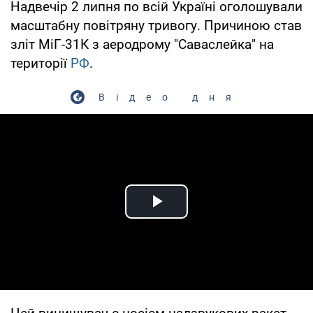
Надвечір 2 липня по всій Україні оголошували
масштабну повітряну тривогу. Причиною став
зліт МіГ-31К з аеродрому "Саваслейка" на
території
РФ
.
Відео дня
Play Video