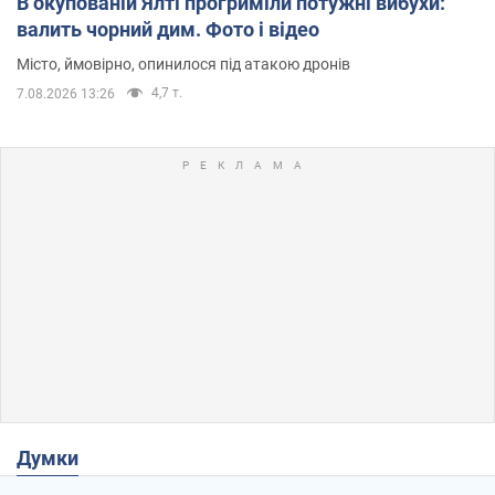
В окупованій Ялті прогриміли потужні вибухи:
валить чорний дим. Фото і відео
Місто, ймовірно, опинилося під атакою дронів
4,7 т.
7.08.2026 13:26
Думки