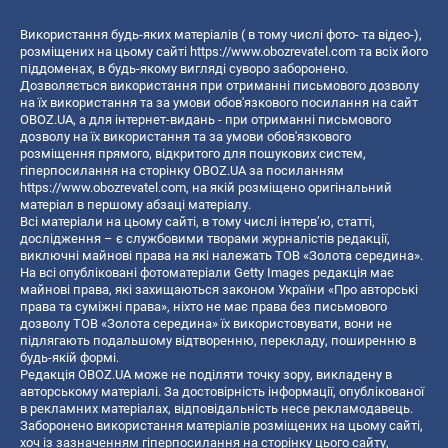
Використання будь-яких матеріалів ( в тому числі фото- та відео-),
розміщених на цьому сайті
https://www.obozrevatel.com
та всіх його
піддоменах, в будь-якому вигляді суворо заборонено.
Дозволяється використання при отриманні письмового дозволу
на їх використання та за умови обов'язкового посилання на сайт
OBOZ.UA, а для інтернет-видань - при отриманні письмового
дозволу на їх використання та за умови обов'язкового
розміщення прямого, відкритого для пошукових систем,
гіперпосилання на сторінку OBOZ.UA за посиланням
https://www.obozrevatel.com
, на якій розміщено оригінальний
матеріал в першому абзаці матеріалу.
Всі матеріали на цьому сайті, в тому числі інтерв’ю, статті,
дослідження – є службовими творами журналістів редакції,
виключні майнові права на які належать ТОВ «Золота середина».
На всі опубліковані фотоматеріали Getty Images редакція має
майнові права, які захищаються законом України «Про авторські
права та суміжні права», ніхто не має права без письмового
дозволу ТОВ «Золота середина» їх використовувати, вони не
підлягають подальшому відтворенню, перекладу, поширенню в
будь-якій формі.
Редакція OBOZ.UA може не поділяти точку зору, викладену в
авторському матеріалі. За достовірність інформації, опублікованої
в рекламних матеріалах, відповідальність несе рекламодавець.
Заборонено використання матеріалів розміщених на цьому сайті,
хоч із зазначенням гіперпосилання на сторінку цього сайту,