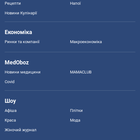
Рецепти
Напої
Новини Кулінарії
Економіка
Ринки та компанії
Макроекономіка
MedOboz
Новини медицини
MAMACLUB
Covid
Шоу
Афіша
Плітки
Краса
Мода
Жіночий журнал