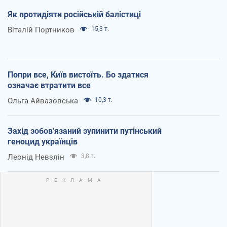
Як протидіяти російській балістиці
Віталій Портников
15,3 т.
Попри все, Київ вистоїть. Бо здатися
означає втратити все
Ольга Айвазовська
10,3 т.
Захід зобов'язаний зупинити путінський
геноцид українців
Леонід Невзлін
3,8 т.