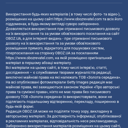
Використання будь-яких матеріалів ( в тому числі фото- та відео-),
розміщених на цьому сайті
https://www.obozrevatel.com
та всіх його
піддоменах, в будь-якому вигляді суворо заборонено.
Дозволяється використання при отриманні письмового дозволу
на їх використання та за умови обов'язкового посилання на сайт
OBOZ.UA, а для інтернет-видань - при отриманні письмового
дозволу на їх використання та за умови обов'язкового
розміщення прямого, відкритого для пошукових систем,
гіперпосилання на сторінку OBOZ.UA за посиланням
https://www.obozrevatel.com
, на якій розміщено оригінальний
матеріал в першому абзаці матеріалу.
Всі матеріали на цьому сайті, в тому числі інтерв’ю, статті,
дослідження – є службовими творами журналістів редакції,
виключні майнові права на які належать ТОВ «Золота середина».
На всі опубліковані фотоматеріали Getty Images редакція має
майнові права, які захищаються законом України «Про авторські
права та суміжні права», ніхто не має права без письмового
дозволу ТОВ «Золота середина» їх використовувати, вони не
підлягають подальшому відтворенню, перекладу, поширенню в
будь-якій формі.
Редакція OBOZ.UA може не поділяти точку зору, викладену в
авторському матеріалі. За достовірність інформації, опублікованої
в рекламних матеріалах, відповідальність несе рекламодавець.
Заборонено використання матеріалів розміщених на цьому сайті,