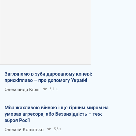
Заглянемо в зуби дарованому коневі:
прискіпливо – про допомогу Україні
Олександр Кірш
6,1 т.
Між жахливою війною і ще гіршим миром на
умовах агресора, або Безвихідність – теж
зброя Росії
Олексій Копитько
5,5 т.