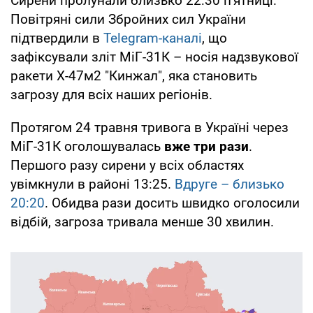
Сирени пролунали близько 22:30 п'ятниці.
Повітряні сили Збройних сил України
підтвердили в
Telegram-каналі
, що
зафіксували зліт МіГ-31К – носія надзвукової
ракети Х-47м2 "Кинжал", яка становить
загрозу для всіх наших регіонів.
Протягом 24 травня тривога в Україні через
МіГ-31К оголошувалась
вже три рази
.
Першого разу сирени у всіх областях
увімкнули в районі 13:25.
Вдруге – близько
20:20
. Обидва рази досить швидко оголосили
відбій, загроза тривала менше 30 хвилин.