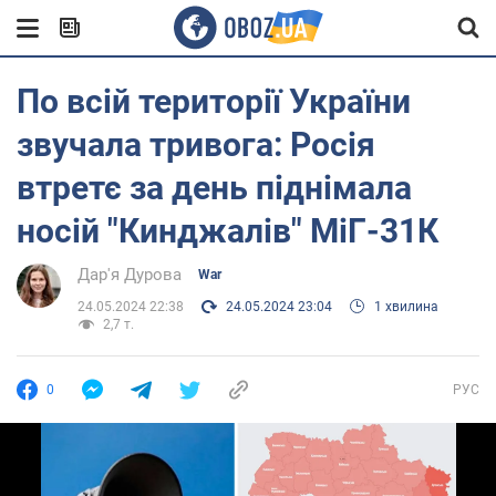
По всій території України
звучала тривога: Росія
втретє за день піднімала
носій "Кинджалів" МіГ-31К
Дар'я Дурова
War
24.05.2024 22:38
24.05.2024 23:04
1 хвилина
2,7 т.
0
РУС