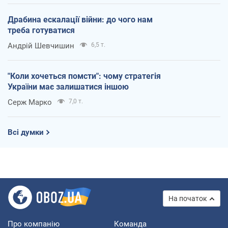
Драбина ескалації війни: до чого нам
треба готуватися
Андрій Шевчишин
6,5 т.
"Коли хочеться помсти": чому стратегія
України має залишатися іншою
Серж Марко
7,0 т.
Всі думки
На початок
Про компанію
Команда