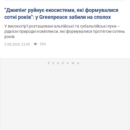
"Джипінг руйнує екосистеми, які формувалися
сотні років": у Greenpeace забили на сполох
У високогір'ї розташовані альпійські та субальпійські луки –
рідкісні природні комплекси, які формувалися протягом сотень
років
954
5.08.2026 23:00