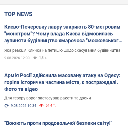
TOP NEWS
Києво-Печерську лавру закриють 80-метровим
"монстром"? Чому влада Києва відмовилась
зупиняти будівництво хмарочоса "московського
вірянина"
Яка реакція Кличка на петицію щодо скасування будівництва
1,8 т.
9.08.2026 12:00
Армія Росії здійснила масовану атаку на Одесу:
горіла історична частина міста, є постраждалі.
Фото та відео
Для терору ворог застосував ракети та дрони
51,4 т.
9.08.2026 10:34
"Воюють проти продовольчої безпеки світу!"