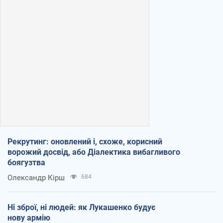
Рекрутинг: оновлений і, схоже, корисний
ворожий досвід, або Діалектика вибагливого
боягузтва
Олександр Кірш
684
Ні зброї, ні людей: як Лукашенко будує
нову армію