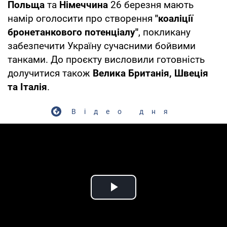
Польща
та
Німеччина
26 березня мають
намір оголосити про створення
"коаліції
бронетанкового потенціалу"
, покликану
забезпечити Україну сучасними бойвими
танками. До проєкту висловили готовність
долучитися також
Велика Британія, Швеція
та Італія
.
Відео дня
Play Video