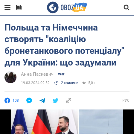
Польща та Німеччина
створять "коаліцію
бронетанкового потенціалу"
для України: що задумали
Анна Паскевич
War
19.03.2024 09:52
2 хвилини
5,0 т.
108
РУС