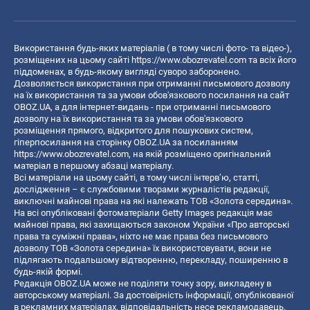
Використання будь-яких матеріалів ( в тому числі фото- та відео-),
розміщених на цьому сайті
https://www.obozrevatel.com
та всіх його
піддоменах, в будь-якому вигляді суворо заборонено.
Дозволяється використання при отриманні письмового дозволу
на їх використання та за умови обов'язкового посилання на сайт
OBOZ.UA, а для інтернет-видань - при отриманні письмового
дозволу на їх використання та за умови обов'язкового
розміщення прямого, відкритого для пошукових систем,
гіперпосилання на сторінку OBOZ.UA за посиланням
https://www.obozrevatel.com
, на якій розміщено оригінальний
матеріал в першому абзаці матеріалу.
Всі матеріали на цьому сайті, в тому числі інтерв’ю, статті,
дослідження – є службовими творами журналістів редакції,
виключні майнові права на які належать ТОВ «Золота середина».
На всі опубліковані фотоматеріали Getty Images редакція має
майнові права, які захищаються законом України «Про авторські
права та суміжні права», ніхто не має права без письмового
дозволу ТОВ «Золота середина» їх використовувати, вони не
підлягають подальшому відтворенню, перекладу, поширенню в
будь-якій формі.
Редакція OBOZ.UA може не поділяти точку зору, викладену в
авторському матеріалі. За достовірність інформації, опублікованої
в рекламних матеріалах, відповідальність несе рекламодавець.