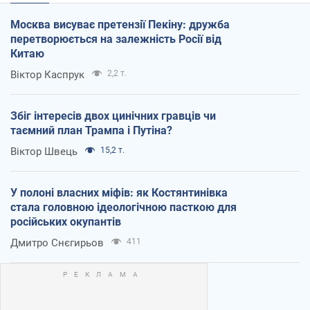
Москва висуває претензії Пекіну: дружба
перетворюється на залежність Росії від
Китаю
Віктор Каспрук
2,2 т.
Збіг інтересів двох цинічних гравців чи
таємний план Трампа і Путіна?
Віктор Швець
15,2 т.
У полоні власних міфів: як Костянтинівка
стала головною ідеологічною пасткою для
російських окупантів
Дмитро Снєгирьов
411