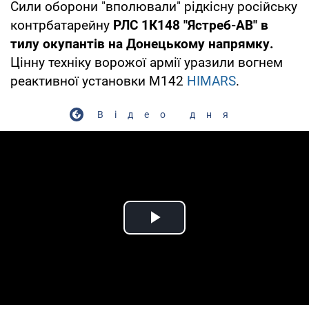
Сили оборони "вполювали" рідкісну російську
контрбатарейну
РЛС 1К148 "Ястреб-АВ" в
тилу окупантів на Донецькому напрямку.
Цінну техніку ворожої армії уразили вогнем
реактивної установки М142
HIMARS
.
Відео дня
Play Video