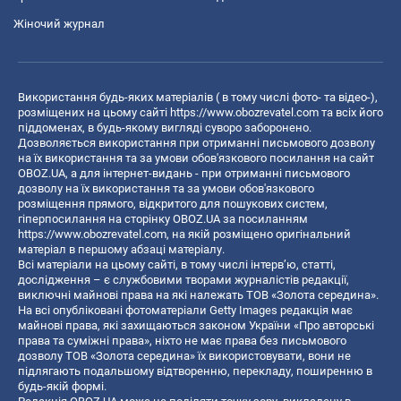
Жіночий журнал
Використання будь-яких матеріалів ( в тому числі фото- та відео-),
розміщених на цьому сайті
https://www.obozrevatel.com
та всіх його
піддоменах, в будь-якому вигляді суворо заборонено.
Дозволяється використання при отриманні письмового дозволу
на їх використання та за умови обов'язкового посилання на сайт
OBOZ.UA, а для інтернет-видань - при отриманні письмового
дозволу на їх використання та за умови обов'язкового
розміщення прямого, відкритого для пошукових систем,
гіперпосилання на сторінку OBOZ.UA за посиланням
https://www.obozrevatel.com
, на якій розміщено оригінальний
матеріал в першому абзаці матеріалу.
Всі матеріали на цьому сайті, в тому числі інтерв’ю, статті,
дослідження – є службовими творами журналістів редакції,
виключні майнові права на які належать ТОВ «Золота середина».
На всі опубліковані фотоматеріали Getty Images редакція має
майнові права, які захищаються законом України «Про авторські
права та суміжні права», ніхто не має права без письмового
дозволу ТОВ «Золота середина» їх використовувати, вони не
підлягають подальшому відтворенню, перекладу, поширенню в
будь-якій формі.