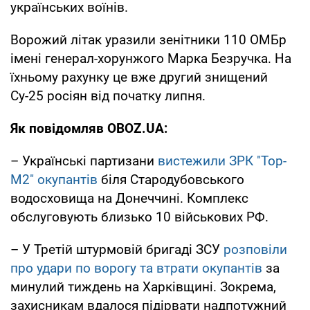
українських воїнів.
Ворожий літак уразили зенітники 110 ОМБр
імені генерал-хорунжого Марка Безручка. На
їхньому рахунку це вже другий знищений
Су-25 росіян від початку липня.
Як повідомляв OBOZ.UA:
– Українські партизани
вистежили ЗРК "Тор-
М2" окупантів
біля Стародубовського
водосховища на Донеччині. Комплекс
обслуговують близько 10 військових РФ.
– У Третій штурмовій бригаді ЗСУ
розповіли
про удари по ворогу та втрати окупантів
за
минулий тиждень на Харківщині. Зокрема,
захисникам вдалося підірвати надпотужний