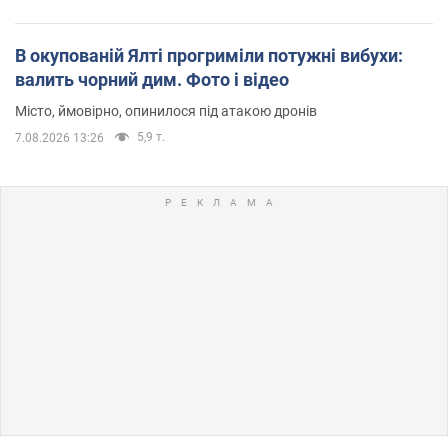
В окупованій Ялті прогриміли потужні вибухи:
валить чорний дим. Фото і відео
Місто, ймовірно, опинилося під атакою дронів
5,9 т.
7.08.2026 13:26