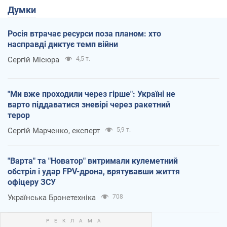
Думки
Росія втрачає ресурси поза планом: хто
насправді диктує темп війни
Сергій Місюра
4,5 т.
"Ми вже проходили через гірше": Україні не
варто піддаватися зневірі через ракетний
терор
Сергій Марченко, експерт
5,9 т.
"Варта" та "Новатор" витримали кулеметний
обстріл і удар FPV-дрона, врятувавши життя
офіцеру ЗСУ
Українська Бронетехніка
708