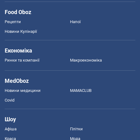
Food Oboz
Рецепти
Напої
Новини Кулінарії
Економіка
Ринки та компанії
Макроекономіка
MedOboz
Новини медицини
MAMACLUB
Covid
Шоу
Афіша
Плітки
Краса
Мода