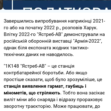
Завершились випробування наприкінці 2021-
го або на початку 2022 р., розповів Харук.
Влітку 2022-го "Ястреб-АВ" демонстрували на
російській оборонній виставці "Армія-2022",
однак біля експоната жодних тактико-
технічних даних не наводилось.
"1К148 "Ястреб-АВ" – це станція
контрбатарейної боротьби. Або якщо
простіше сказати, щоб було зрозуміліше, це
станція виявлення гармат, гаубиць і
мінометів, що стріляють
. Тобто вона засікає
виліт міни або снаряда і відразу прораховує
зворотну траєкторію. Може працювати, до