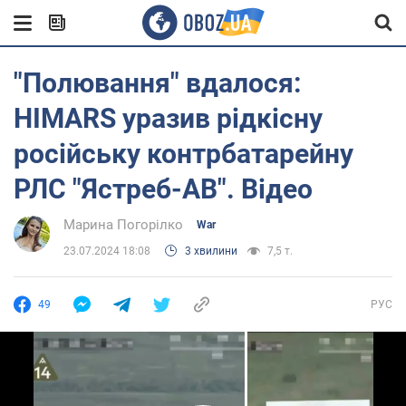
"Полювання" вдалося:
HIMARS уразив рідкісну
російську контрбатарейну
РЛС "Ястреб-АВ". Відео
Марина Погорілко
War
23.07.2024 18:08
3 хвилини
7,5 т.
49
РУС