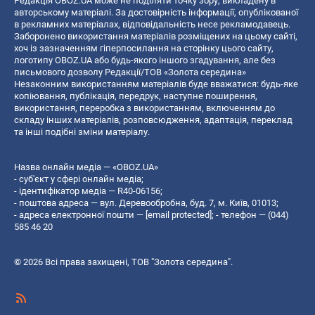
Редакція OBOZ.UA може не поділяти точку зору, викладену в
авторському матеріалі. За достовірність інформації, опублікованої
в рекламних матеріалах, відповідальність несе рекламодавець.
Заборонено використання матеріалів розміщених на цьому сайті,
хоч із зазначенням гіперпосилання на сторінку цього сайту,
логотипу OBOZ.UA або будь-якого іншого згадування, але без
письмового дозволу Редакції/ТОВ «Золота середина»
Незаконним використанням матеріалів буде вважатися: будь-яке
копiювання, публiкацiя, передрук, наступне поширення,
використання, переробка з використанням, включенням до
складу інших матеріалів, розповсюдження, адаптація, переклад
та інші подібні зміни матеріалу.
Назва онлайн медіа — «OBOZ.UA»
- суб'єкт у сфері онлайн медіа;
- ідентифікатор медіа — R40-06156;
- поштова адреса — вул. Деревообробна, буд. 7, м. Київ, 01013;
- адреса електронної пошти —
[email protected]
; - телефон — (044)
585 46 20
© 2026 Всі права захищені, ТОВ "Золота середина".