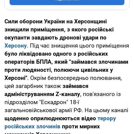
Сили оборони України на Херсонщині
знищили приміщення, з якого російські
окупанти завдають дронові удари по
Херсону
. Під час знищення цього приміщення
було ліквідовано одного з російських
операторів БПЛА, який "займався злочинами
проти людяності, полюючи цивільних у
Херсоні"
. Окрім безпосередньо полювання,
цей загарбник також
займався
адмініструванням Z-каналу
, пов'язаного із
підрозділом "Ескадрон" 18-ї
загальновійськової армії РФ. На цьому каналі
щоденно оприлюднюються відео
терору
російських злочинів
проти мирних