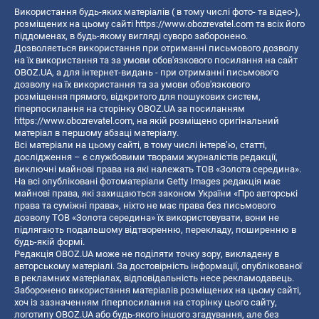
Використання будь-яких матеріалів ( в тому числі фото- та відео-),
розміщених на цьому сайті
https://www.obozrevatel.com
та всіх його
піддоменах, в будь-якому вигляді суворо заборонено.
Дозволяється використання при отриманні письмового дозволу
на їх використання та за умови обов'язкового посилання на сайт
OBOZ.UA, а для інтернет-видань - при отриманні письмового
дозволу на їх використання та за умови обов'язкового
розміщення прямого, відкритого для пошукових систем,
гіперпосилання на сторінку OBOZ.UA за посиланням
https://www.obozrevatel.com
, на якій розміщено оригінальний
матеріал в першому абзаці матеріалу.
Всі матеріали на цьому сайті, в тому числі інтерв’ю, статті,
дослідження – є службовими творами журналістів редакції,
виключні майнові права на які належать ТОВ «Золота середина».
На всі опубліковані фотоматеріали Getty Images редакція має
майнові права, які захищаються законом України «Про авторські
права та суміжні права», ніхто не має права без письмового
дозволу ТОВ «Золота середина» їх використовувати, вони не
підлягають подальшому відтворенню, перекладу, поширенню в
будь-якій формі.
Редакція OBOZ.UA може не поділяти точку зору, викладену в
авторському матеріалі. За достовірність інформації, опублікованої
в рекламних матеріалах, відповідальність несе рекламодавець.
Заборонено використання матеріалів розміщених на цьому сайті,
хоч із зазначенням гіперпосилання на сторінку цього сайту,
логотипу OBOZ.UA або будь-якого іншого згадування, але без