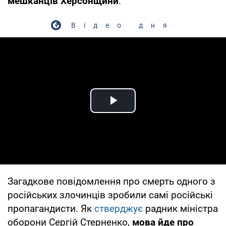
мешканців Херсонщини
.
Відео дня
Play Video
Загадкове повідомлення про смерть одного з
російських злочинців зробили самі російські
пропагандисти. Як
стверджує
радник міністра
оборони Сергій Стерненко,
мова йде про