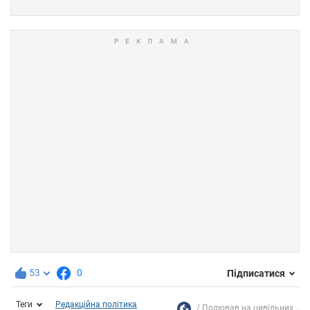
53
0
Підписатися
Теги
Редакційна політика
Полював на цивільних...