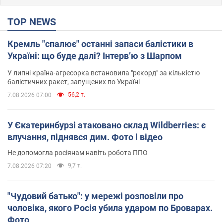
TOP NEWS
Кремль "спалює" останні запаси балістики в
Україні: що буде далі? Інтерв’ю з Шарпом
У липні країна-агресорка встановила "рекорд" за кількістю
балістичних ракет, запущених по Україні
56,2 т.
7.08.2026 07:00
У Єкатеринбурзі атаковано склад Wildberries: є
влучання, піднявся дим. Фото і відео
Не допомогла росіянам навіть робота ППО
9,7 т.
7.08.2026 07:20
"Чудовий батько": у мережі розповіли про
чоловіка, якого Росія убила ударом по Броварах.
Фото