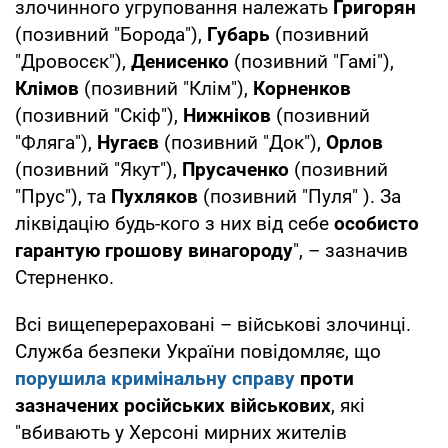
злочинного угруповання належать
Григорян
(позивний "Борода"),
Губарь
(позивний
"Дровосєк"),
Денисенко
(позивний "Гамі"),
Клімов
(позивний "Клім"),
Корненков
(позивний "Скіф"),
Нижніков
(позивний
"Фляга"),
Нугаєв
(позивний "Док"),
Орлов
(позивний "Якут"),
Прусаченко
(позивний
"Прус"), та
Пухляков
(позивний "Пуля" ). За
ліквідацію будь-кого з них від себе
особисто
гарантую грошову винагороду
", – зазначив
Стерненко.
Всі вищеперераховані – військові злочинці.
Служба безпеки України повідомляє, що
порушила кримінальну справу
проти
зазначених російських військових
, які
"вбивають у Херсоні мирних жителів