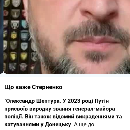
Що каже Стерненко
"
Олександр Шептура. У 2023 році Путін
присвоїв виродку звання генерал-майора
поліції. Він також відомий викраденнями та
катуваннями у Донецьку
. А ще до