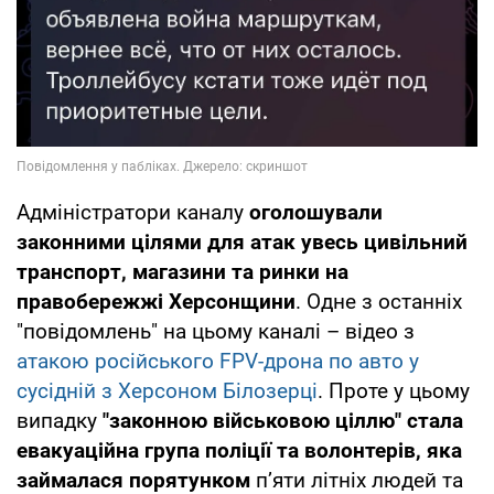
Адміністратори каналу
оголошували
законними цілями для атак увесь цивільний
транспорт, магазини та ринки на
правобережжі Херсонщини
. Одне з останніх
"повідомлень" на цьому каналі – відео з
атакою російського FPV-дрона по авто у
сусідній з Херсоном Білозерці
. Проте у цьому
випадку
"законною військовою ціллю" стала
евакуаційна група поліції та волонтерів, яка
займалася порятунком
п’яти літніх людей та